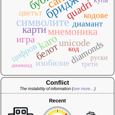
бридж
quadri
цветът
кодове
символите
диамант
карти
мнемоника
karo
игра
unicode
diamonds
белот
цифров
код
руски
изобилие
трети
диаманд
Conflict
The instability of information
(
see more…
)
Recent