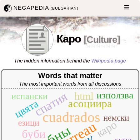
NEGAPEDIA
(BULGARIAN)
Каро
[
Culture
]
The hidden information behind the
Wikipedia page
Words that matter
The most important words from all discussions
спатия
използва
html
испански
асоциира
цвята
cuadrados
немски
езици
каро
carreau
бубны
буби
купа