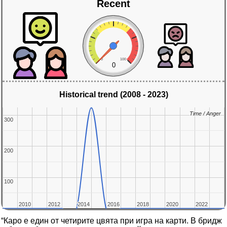
Recent
0
100
0
Historical trend (2008 - 2023)
Time / Anger
Time / Anger
300
300
200
200
100
100
2010
2010
2012
2012
2014
2014
2016
2016
2018
2018
2020
2020
2022
2022
“Каро е един от четирите цвята при игра на карти. В бридж