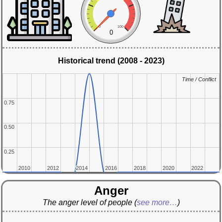
0
100
0
Historical trend (2008 - 2023)
Time / Conflict
Time / Conflict
0.75
0.75
0.50
0.50
0.25
0.25
2010
2010
2012
2012
2014
2014
2016
2016
2018
2018
2020
2020
2022
2022
Anger
The anger level of people
(
see more…
)