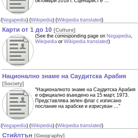
октомври 2018 г. Сценарист е …”
(
Negapedia
) (
Wikipedia
) (
Wikipedia translated
)
Карти от 1 до 10
[
Culture
]
(See the corresponding page on
Negapedia
,
Wikipedia
or
Wikipedia translated
)
Национално знаме на Саудитска Арабия
[
Society
]
“Националното знаме на Саудитска Арабия
е официално въведено на 15 март, 1973.
Представлява зелен флаг с изписано
послание на арабски и изрисуван …”
(
Negapedia
) (
Wikipedia
) (
Wikipedia translated
)
Стийлтън
[
Geography
]