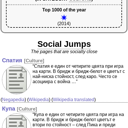
Top 1000 of the year
(2014)
Social Jumps
The pages that are socially close
Спатия
[
Culture
]
“Спатия е един от четирите цвята при игра
на карти. В бридж и бридж-белот е цветът с
най-ниска стойност, след каро. Често се
асоциира с война …”
(
Negapedia
) (
Wikipedia
) (
Wikipedia translated
)
Купа
[
Culture
]
“Купа е един от четирите цвята при игра на
карти. В бридж и бридж-белот цветът е
втори по стойност – след Пика и преди