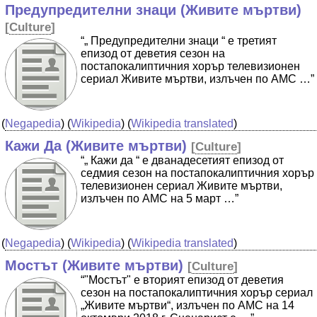
Предупредителни знаци (Живите мъртви)
[
Culture
]
“„ Предупредителни знаци “ е третият
епизод от деветия сезон на
постапокалиптичния хорър телевизионен
сериал Живите мъртви, излъчен по AMC …”
(
Negapedia
) (
Wikipedia
) (
Wikipedia translated
)
Кажи Да (Живите мъртви)
[
Culture
]
“„ Кажи да “ е дванадесетият епизод от
седмия сезон на постапокалиптичния хорър
телевизионен сериал Живите мъртви,
излъчен по AMC на 5 март …”
(
Negapedia
) (
Wikipedia
) (
Wikipedia translated
)
Мостът (Живите мъртви)
[
Culture
]
“"Мостът" е вторият епизод от деветия
сезон на постапокалиптичния хорър сериал
„Живите мъртви“, излъчен по AMC на 14