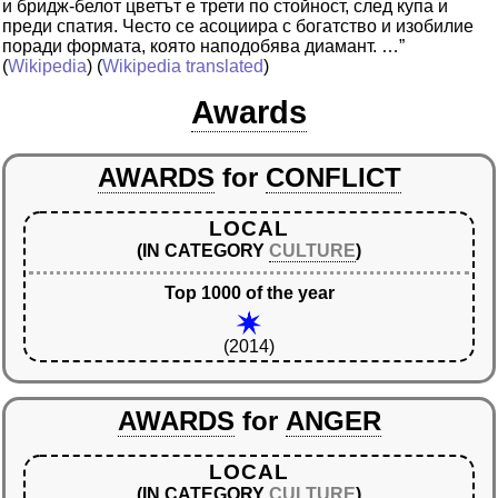
и бридж-белот цветът е трети по стойност, след купа и
преди спатия. Често се асоциира с богатство и изобилие
поради формата, която наподобява диамант. …”
(
Wikipedia
) (
Wikipedia translated
)
Awards
AWARDS
for
CONFLICT
LOCAL
(IN CATEGORY
CULTURE
)
Top 1000 of the year
(2014)
AWARDS
for
ANGER
LOCAL
(IN CATEGORY
CULTURE
)