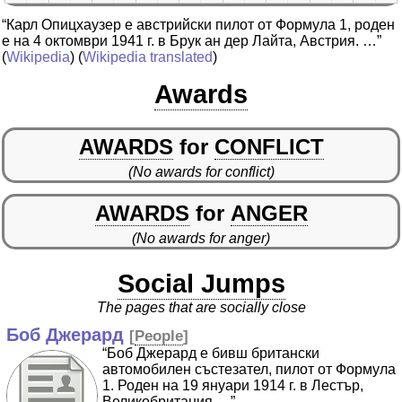
“Карл Опицхаузер е австрийски пилот от Формула 1, роден
е на 4 октомври 1941 г. в Брук ан дер Лайта, Австрия. …”
(
Wikipedia
) (
Wikipedia translated
)
Awards
AWARDS
for
CONFLICT
(No awards for conflict)
AWARDS
for
ANGER
(No awards for anger)
Social Jumps
The pages that are socially close
Боб Джерард
[
People
]
“Боб Джерард е бивш британски
автомобилен състезател, пилот от Формула
1. Роден на 19 януари 1914 г. в Лестър,
Великобритания …”