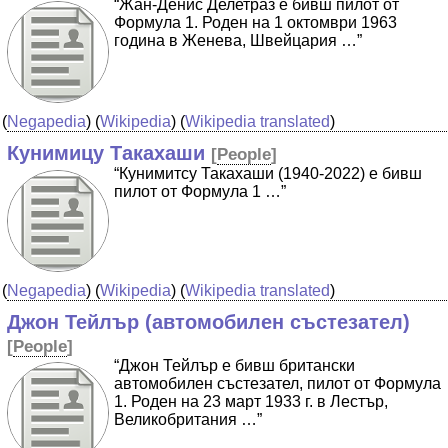
“Жан-Денис Делетраз е бивш пилот от
Формула 1. Роден на 1 октомври 1963
година в Женева, Швейцария …”
(
Negapedia
) (
Wikipedia
) (
Wikipedia translated
)
Кунимицу Такахаши
[
People
]
“Кунимитсу Такахаши (1940-2022) е бивш
пилот от Формула 1 …”
(
Negapedia
) (
Wikipedia
) (
Wikipedia translated
)
Джон Тейлър (автомобилен състезател)
[
People
]
“Джон Тейлър е бивш британски
автомобилен състезател, пилот от Формула
1. Роден на 23 март 1933 г. в Лестър,
Великобритания …”