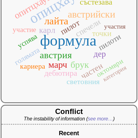
опицхаузер
опитцхаузер
състезава
австрийски
лайта
спечели
пилот
участия
карл
участие
точки
формула
пилоти
успява
голямата
дер
австрия
октомври
марч
брук
частен
кариера
категория
дебютира
световния
Conflict
The instability of information
(
see more…
)
Recent