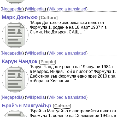
(
Negapedia
) (
Wikipedia
) (
Wikipedia translated
)
Марк Донъхю
[
Culture
]
“Марк Донъхю е американски пилот от
Формула 1, роден е на 18 март 1937 г. в
Съмит, Ню Джърси, САЩ …”
(
Negapedia
) (
Wikipedia
) (
Wikipedia translated
)
Карун Чандок
[
People
]
“Карун Чандок е роден на 19 януари 1984 г.
в Мадрас, Индия. Той е пилот от Формула 1.
Дебютира във формула едно през 2010 г. за
отбора на Хиспания …”
(
Negapedia
) (
Wikipedia
) (
Wikipedia translated
)
Брайън Макгуайър
[
Culture
]
“Брайън Макгуайър е австралийски пилот от
Формула 1, роден е на 13 декември 1945 г. в