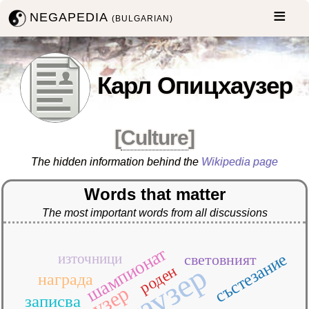
NEGAPEDIA
(BULGARIAN)
Карл Опицхаузер
[
Culture
]
The hidden information behind the
Wikipedia page
Words that matter
The most important words from all discussions
шампионат
състезание
източници
световният
роден
награда
записва