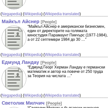
(
Negapedia
) (
Wikipedia
) (
Wikipedia translated
)
Майкъл Айснер
[
People
]
“Майкъл Айснер е американски бизнесмен,
един от директорите на голямата
киностудия Парамаунт Пикчърс (1977-1984),
а от 22 септември 1984 до 30 …”
(
Negapedia
) (
Wikipedia
) (
Wikipedia translated
)
Едмунд Ландау
[
People
]
“Едмунд Георг Херман Ландау е германски
математик и автор на повече от 250 труда
за Теория на числата …”
(
Negapedia
) (
Wikipedia
) (
Wikipedia translated
)
Светолик Милчич
[
People
]
“Светолик Милчич е български инженер,