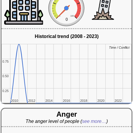
0
100
0
Historical trend (2008 - 2023)
Time / Conflict
Time / Conflict
0.75
0.75
0.50
0.50
0.25
0.25
2010
2010
2012
2012
2014
2014
2016
2016
2018
2018
2020
2020
2022
2022
Anger
The anger level of people
(
see more…
)