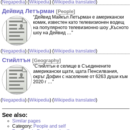
(
Negapedia
) (
Wikipedia
) (
Wikipedia translated
)
Дейвид Летърман
[
People
]
“Дейвид Майкъл Летърман е американски
комик, известен като телевизионен водещ
на популярното телевизионно шоу „Късното
шоу на Дейвид …”
(
Negapedia
) (
Wikipedia
) (
Wikipedia translated
)
Стийлтън
[
Geography
]
“Стийлтън е селище в Съединените
американски щати, щата Пенсилвания,
окръг Дофин с население от 6263 души към
2020 г …”
(
Negapedia
) (
Wikipedia
) (
Wikipedia translated
)
See also:
Similar pages
Category:
People and self