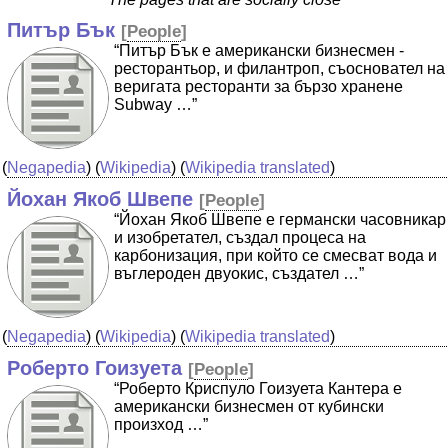
Питър Бък
[
People
]
“Питър Бък е американски бизнесмен -
ресторантьор, и филантроп, съосновател на
веригата ресторанти за бързо хранене
Subway …”
(
Negapedia
) (
Wikipedia
) (
Wikipedia translated
)
Йохан Якоб Швепе
[
People
]
“Йохан Якоб Швепе е германски часовникар
и изобретател, създал процеса на
карбонизация, при който се смесват вода и
въглероден двуокис, създател …”
(
Negapedia
) (
Wikipedia
) (
Wikipedia translated
)
Роберто Гоизуета
[
People
]
“Роберто Криспуло Гоизуета Кантера е
американски бизнесмен от кубински
произход …”