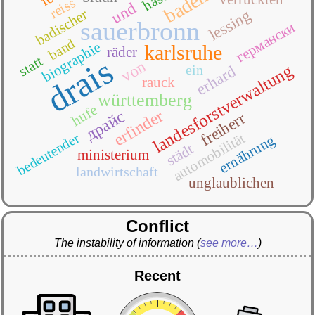
baden
reiss
und
badischer
lessing
sauerbronn
германски
band
biographie
karlsruhe
räder
drais
statt
von
landesforstverwaltung
ein
erhard
rauck
württemberg
hufe
erfinder
драйс
freiherr
automobilität
bedeutender
ernährung
städt
ministerium
landwirtschaft
unglaublichen
Conflict
The instability of information
(
see more…
)
Recent