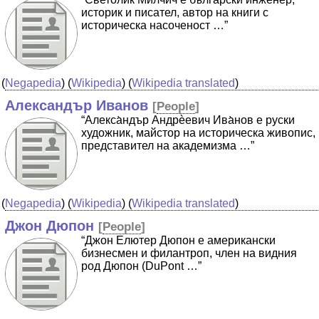
историк и писател, автор на книги с
историческа насоченост …”
(
Negapedia
) (
Wikipedia
) (
Wikipedia translated
)
Александър Иванов
[
People
]
“Алекса̀ндър Андрѐевич Ива̀нов е руски
художник, майстор на историческа живопис,
представител на академизма …”
(
Negapedia
) (
Wikipedia
) (
Wikipedia translated
)
Джон Дюпон
[
People
]
“Джон Елютер Дюпон е американски
бизнесмен и филантроп, член на видния
род Дюпон (DuPont …”