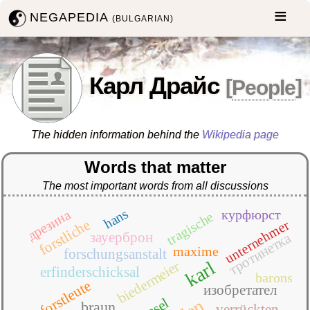
NEGAPEDIA
(BULGARIAN)
Карл Драйс
[
People
]
The hidden information behind the
Wikipedia page
Words that matter
The most important words from all discussions
hans
дрезина
курфюрст
tragische
forstliche
unternehmer
зауерброн
тротинетка
maxime
forschungsanstalt
karl
biedermeier
erfinderschicksal
barons
forstleute
изобретател
hasel
braun
verrückten