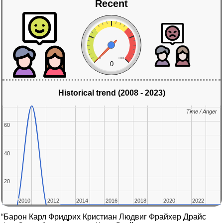
Recent
0
100
0
Historical trend (2008 - 2023)
Time / Anger
Time / Anger
60
60
40
40
20
20
2010
2010
2012
2012
2014
2014
2016
2016
2018
2018
2020
2020
2022
2022
“Барон Карл Фридрих Кристиан Людвиг Фрайхер Драйс