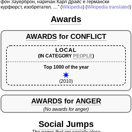
фон Зауерброн, наричан Карл Драйс е германски
курфюрст, изобретател. …”
(
Wikipedia
) (
Wikipedia translated
)
Awards
AWARDS
for
CONFLICT
LOCAL
(IN CATEGORY
PEOPLE
)
Top 1000 of the year
(2010)
AWARDS
for
ANGER
(No awards for anger)
Social Jumps
The pages that are socially close