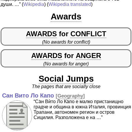
души. …”
(
Wikipedia
) (
Wikipedia translated
)
Awards
AWARDS
for
CONFLICT
(No awards for conflict)
AWARDS
for
ANGER
(No awards for anger)
Social Jumps
The pages that are socially close
Сан Вито Ло Капо
[
Geography
]
“Са̀н Вѝто Ло Ка̀по е малко пристанищно
градче и община в южна Италия, провинция
Трапани, автономен регион и остров
Сицилия. Разположена е на …”