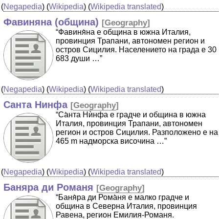
(
Negapedia
) (
Wikipedia
) (
Wikipedia translated
)
Фавиняна (община)
[
Geography
]
“Фавиня̀на е община в южна Италия,
провинция Трапани, автономен регион и
остров Сицилия. Населението на града е 30
683 души …”
(
Negapedia
) (
Wikipedia
) (
Wikipedia translated
)
Санта Нинфа
[
Geography
]
“Са̀нта Нѝнфа е градче и община в южна
Италия, провинция Трапани, автономен
регион и остров Сицилия. Разположено е на
465 m надморска височина …”
(
Negapedia
) (
Wikipedia
) (
Wikipedia translated
)
Баняра ди Романя
[
Geography
]
“Баня̀ра ди Рома̀ня е малко градче и
община в Северна Италия, провинция
Равена, регион Емилия-Романя.