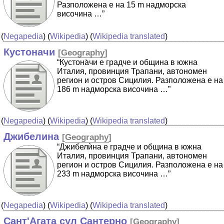
Разположена е на 15 m надморска
височина …”
(
Negapedia
) (
Wikipedia
) (
Wikipedia translated
)
Кустоначи
[
Geography
]
“Кустона̀чи е градче и община в южна
Италия, провинция Трапани, автономен
регион и остров Сицилия. Разположена е на
186 m надморска височина …”
(
Negapedia
) (
Wikipedia
) (
Wikipedia translated
)
Джибелина
[
Geography
]
“Джибелѝна е градче и община в южна
Италия, провинция Трапани, автономен
регион и остров Сицилия. Разположена е на
233 m надморска височина …”
(
Negapedia
) (
Wikipedia
) (
Wikipedia translated
)
Сант'Агата сул Сантерно
[
Geography
]