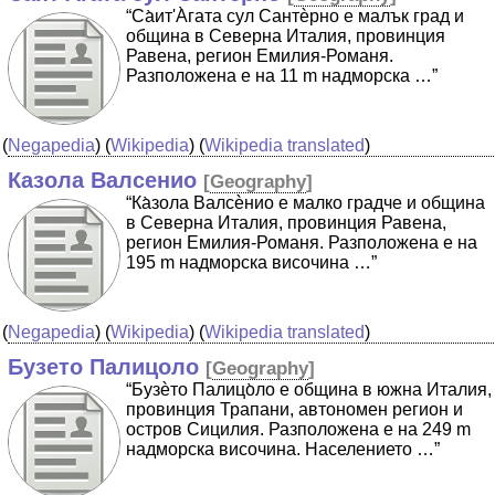
“Cа̀ит'А̀гата сул Сантѐрно е малък град и
община в Северна Италия, провинция
Равена, регион Емилия-Романя.
Разположена е на 11 m надморска …”
(
Negapedia
) (
Wikipedia
) (
Wikipedia translated
)
Казола Валсенио
[
Geography
]
“Ка̀зола Валсѐнио е малко градче и община
в Северна Италия, провинция Равена,
регион Емилия-Романя. Разположена е на
195 m надморска височина …”
(
Negapedia
) (
Wikipedia
) (
Wikipedia translated
)
Бузето Палицоло
[
Geography
]
“Бузѐто Палицо̀ло е община в южна Италия,
провинция Трапани, автономен регион и
остров Сицилия. Разположена е на 249 m
надморска височина. Населението …”