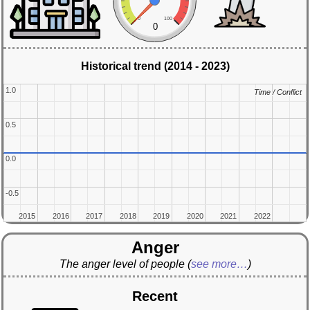
0
100
0
Historical trend (2014 - 2023)
1.0
1.0
Time / Conflict
Time / Conflict
0.5
0.5
0.0
0.0
-0.5
-0.5
2015
2015
2016
2016
2017
2017
2018
2018
2019
2019
2020
2020
2021
2021
2022
2022
Anger
The anger level of people
(
see more…
)
Recent