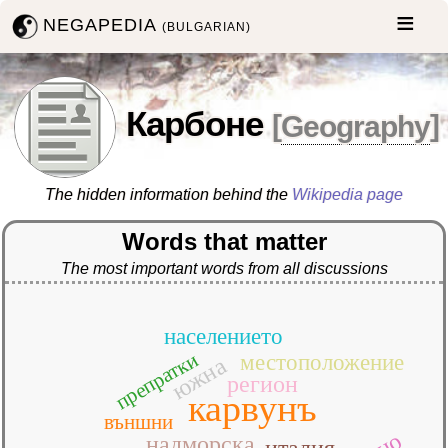
NEGAPEDIA
(BULGARIAN)
Карбоне
[
Geography
]
The hidden information behind the
Wikipedia page
Words that matter
The most important words from all discussions
населението
препратки
местоположение
южна
регион
карвунъ
външни
надморска
италия