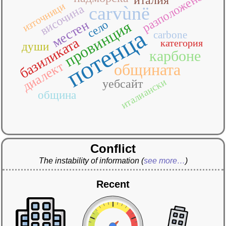
разположено
източници
височина
carvùnë
местен
провинция
село
потенца
carbone
базиликата
категория
души
карбоне
диалект
общината
италиански
уебсайт
община
Conflict
The instability of information
(
see more…
)
Recent