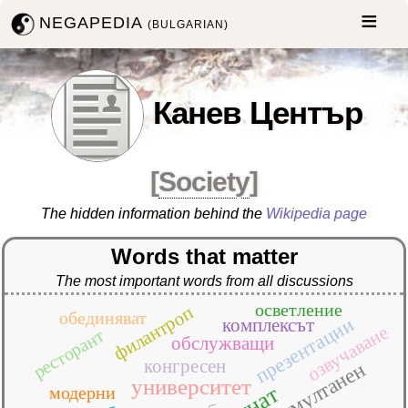
NEGAPEDIA
(BULGARIAN)
Канев Център
[
Society
]
The hidden information behind the
Wikipedia page
Words that matter
The most important words from all discussions
осветление
филантроп
обединяват
презентации
комплексът
озвучаване
ресторант
обслужващи
конгресен
симултанен
университет
игнат
модерни