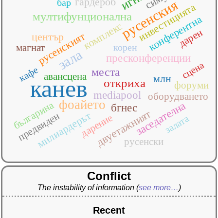
гардероб
русенския
бар
инвестицията
мултифунционална
конферентна
комплекс
дарен
русенският
център
магнат
корен
зала
пресконференции
сцена
кафе
места
авансцена
млн
канев
откриха
форуми
mediapool
оборудването
фоайето
българина
заседателна
бгнес
двуетажният
милиардерът
предвиден
дарение
залата
русенски
Conflict
The instability of information
(
see more…
)
Recent