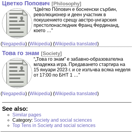
Цветко Попович
[
Philosophy
]
“Цвèтко Пòпович е босненски сърбин,
революционер и деен участник в
покушението срещу австро-унгарския
престолонаследник Франц Фердинанд,
което …”
(
Negapedia
) (
Wikipedia
) (
Wikipedia translated
)
Това го знам
[
Society
]
“„Това го знам” е забавно-образователна
младежка игра. Предаването стартира на
15 януари 2023 г. и се излъчва всяка неделя
от 17:00 по БНТ 1 …”
(
Negapedia
) (
Wikipedia
) (
Wikipedia translated
)
See also:
Similar pages
Category:
Society and social sciences
Top Tens in Society and social sciences