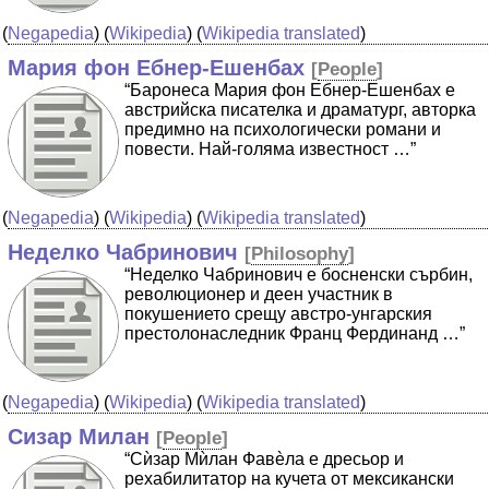
(
Negapedia
) (
Wikipedia
) (
Wikipedia translated
)
Мария фон Ебнер-Ешенбах
[
People
]
“Баронеса Мария фон Ебнер-Ешенбах е
австрийска писателка и драматург, авторка
предимно на психологически романи и
повести. Най-голяма известност …”
(
Negapedia
) (
Wikipedia
) (
Wikipedia translated
)
Неделко Чабринович
[
Philosophy
]
“Неделко Чабринович е босненски сърбин,
революционер и деен участник в
покушението срещу австро-унгарския
престолонаследник Франц Фердинанд …”
(
Negapedia
) (
Wikipedia
) (
Wikipedia translated
)
Сизар Милан
[
People
]
“Сѝзар Мѝлан Фавèла е дресьор и
рехабилитатор на кучета от мексикански