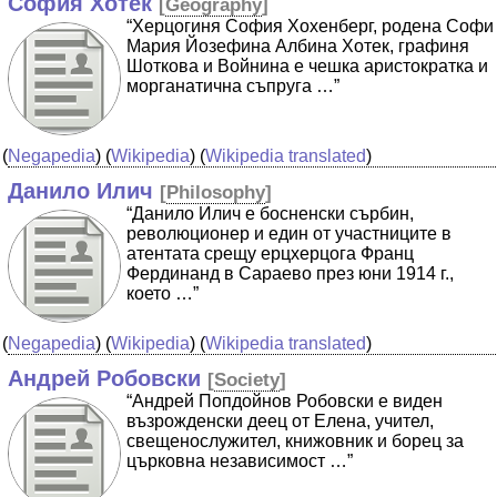
София Хотек
[
Geography
]
“Херцогиня София Хохенберг, родена Софи
Мария Йозефина Албина Хотек, графиня
Шоткова и Войнина е чешка аристократка и
морганатична съпруга …”
(
Negapedia
) (
Wikipedia
) (
Wikipedia translated
)
Данило Илич
[
Philosophy
]
“Данило Илич е босненски сърбин,
революционер и един от участниците в
атентата срещу ерцхерцога Франц
Фердинанд в Сараево през юни 1914 г.,
което …”
(
Negapedia
) (
Wikipedia
) (
Wikipedia translated
)
Андрей Робовски
[
Society
]
“Андрей Попдойнов Робовски е виден
възрожденски деец от Елена, учител,
свещенослужител, книжовник и борец за
църковна независимост …”