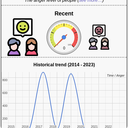
The anger level of people
(
see more…
)
Recent
0
100
0
Historical trend (2014 - 2023)
Time / Anger
Time / Anger
800
800
600
600
400
400
200
200
2015
2015
2016
2016
2017
2017
2018
2018
2019
2019
2020
2020
2021
2021
2022
2022