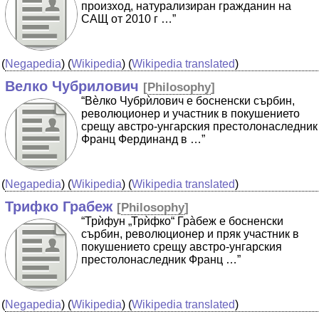
произход, натурализиран гражданин на
САЩ от 2010 г …”
(
Negapedia
) (
Wikipedia
) (
Wikipedia translated
)
Велко Чубрилович
[
Philosophy
]
“Вèлко Чубрѝлович е босненски сърбин,
революционер и участник в покушението
срещу австро-унгарския престолонаследник
Франц Фердинанд в …”
(
Negapedia
) (
Wikipedia
) (
Wikipedia translated
)
Трифко Грабеж
[
Philosophy
]
“Трѝфун „Трѝфко“ Грàбеж е босненски
сърбин, революционер и пряк участник в
покушението срещу австро-унгарския
престолонаследник Франц …”
(
Negapedia
) (
Wikipedia
) (
Wikipedia translated
)