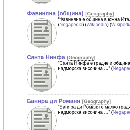
Фавиняна (община)
[
Geography
]
“Фавиня̀на е община в южна Ита
(
Negapedia
) (
Wikipedia
) (
Wikipedi
Санта Нинфа
[
Geography
]
“Са̀нта Нѝнфа е градче и общин
надморска височина …”
(
Negape
Баняра ди Романя
[
Geography
]
“Баня̀ра ди Рома̀ня е малко гр
надморска височина …”
(
Negape