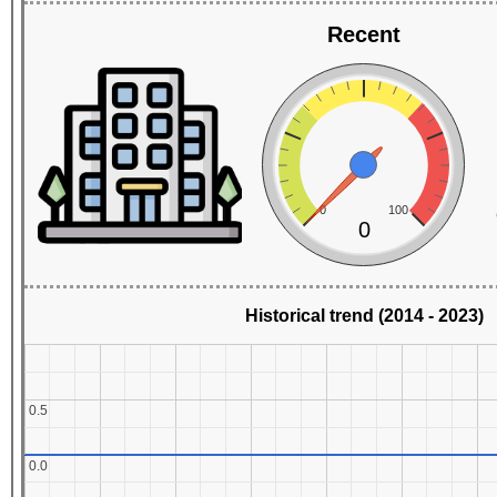
Recent
0
100
0
Historical trend (2014 - 2023)
0.5
0.5
0.0
0.0