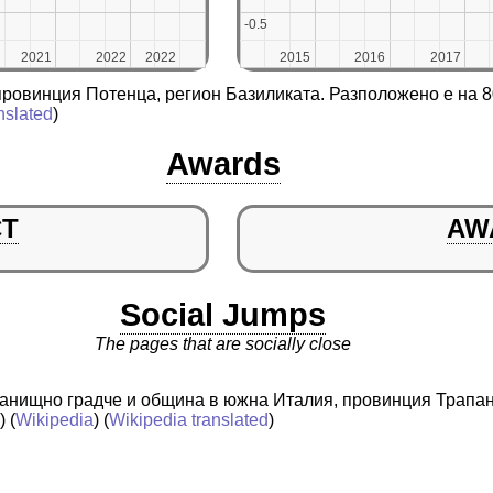
-0.5
-0.5
2021
2021
2022
2022
2022
2022
2015
2015
2016
2016
2017
2017
провинция Потенца, регион Базиликата. Разположено е на 
nslated
)
Awards
CT
AW
Social Jumps
The pages that are socially close
истанищно градче и община в южна Италия, провинция Трапа
a
) (
Wikipedia
) (
Wikipedia translated
)