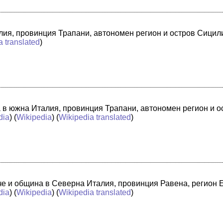
лия, провинция Трапани, автономен регион и остров Сицили
a translated
)
а в южна Италия, провинция Трапани, автономен регион и 
dia
) (
Wikipedia
) (
Wikipedia translated
)
адче и община в Северна Италия, провинция Равена, регион
dia
) (
Wikipedia
) (
Wikipedia translated
)