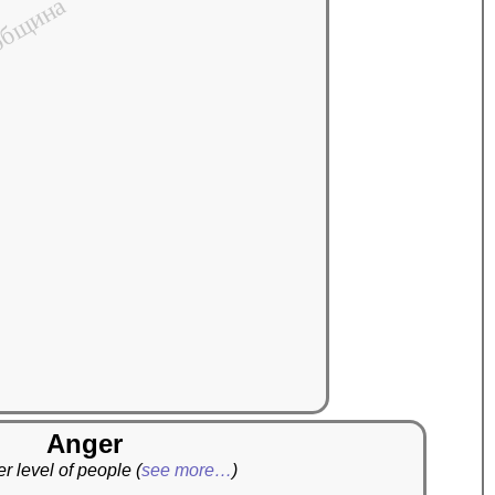
бщина
Anger
r level of people
(
see more…
)