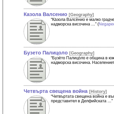
Казола Валсенио
[
Geography
]
“Ка̀зола Валсѐнио е малко град
надморска височина …”
(
Negape
Бузето Палицоло
[
Geography
]
“Бузѐто Палицо̀ло е община в ю
надморска височина. Население
Четвърта свещена война
[
History
]
“Четвъртата свещена война е въ
представител в Делфийската …”