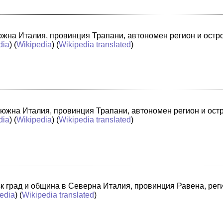
в южна Италия, провинция Трапани, автономен регион и ост
dia
) (
Wikipedia
) (
Wikipedia translated
)
 южна Италия, провинция Трапани, автономен регион и ост
dia
) (
Wikipedia
) (
Wikipedia translated
)
лък град и община в Северна Италия, провинция Равена, ре
edia
) (
Wikipedia translated
)