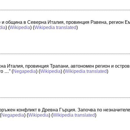
че и община в Северна Италия, провинция Равена, регион 
dia
) (
Wikipedia
) (
Wikipedia translated
)
жна Италия, провинция Трапани, автономен регион и остро
то …”
(
Negapedia
) (
Wikipedia
) (
Wikipedia translated
)
оръжен конфликт в Древна Гърция. Започва по незначителе
(
Negapedia
) (
Wikipedia
) (
Wikipedia translated
)