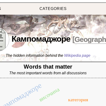
S
CATEGORIES
Кампомаджоре
[
Geograph
The hidden information behind the
Wikipedia page
Words that matter
The most important words from all discussions
кампомаджоре
височина
категория