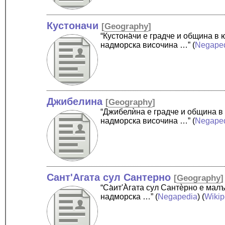
Кустоначи
[
Geography
]
“Кустона̀чи е градче и община 
надморска височина …”
(
Negape
Джибелина
[
Geography
]
“Джибелѝна е градче и община в
надморска височина …”
(
Negape
Сант'Агата сул Сантерно
[
Geography
]
“Cа̀ит'А̀гата сул Сантѐрно е ма
надморска …”
(
Negapedia
) (
Wikip