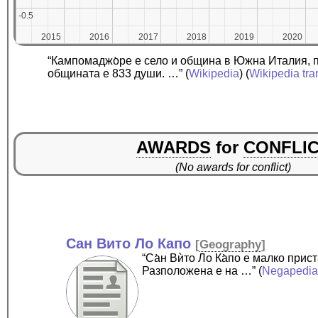
-0.5
-0.5
2015
2015
2016
2016
2017
2017
2018
2018
2019
2019
2020
2020
“Кампомаджо̀ре е село и община в Южна Италия, 
общината е 833 души. …”
(
Wikipedia
) (
Wikipedia tra
AWARDS
for
CONFLI
(No awards for conflict)
Сан Вито Ло Капо
[
Geography
]
“Са̀н Вѝто Ло Ка̀по е малко пр
Разположена е на …”
(
Negapedi