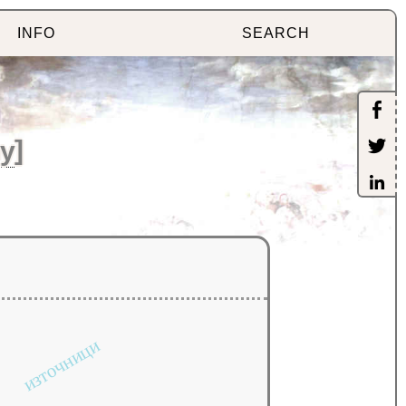
INFO
SEARCH
y
]
източници