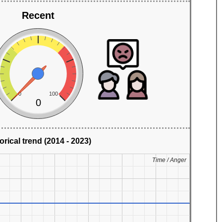
Recent
0
100
0
orical trend (2014 - 2023)
Time / Anger
Time / Anger