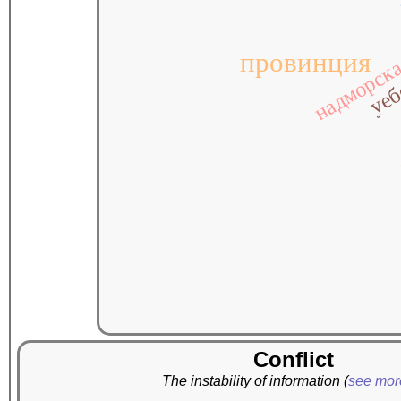
провинция
надморск
уеб
Conflict
The instability of information
(
see mo