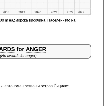
2018
2018
2019
2019
2020
2020
2021
2021
2022
2022
2022
2022
808 m надморска височина. Населението на
ARDS
for
ANGER
(No awards for anger)
ни, автономен регион и остров Сицилия.