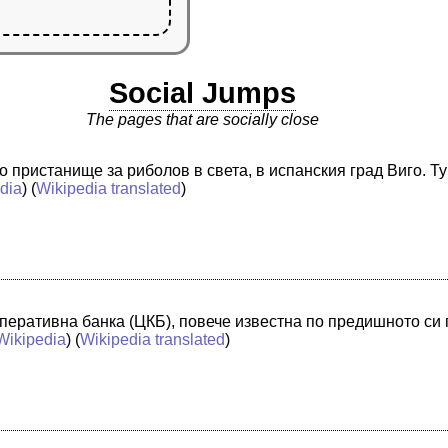
Social Jumps
The pages that are socially close
 пристанище за риболов в света, в испанския град Виго. Т
dia
) (
Wikipedia translated
)
еративна банка (ЦКБ), повече известна по предишното си п
Wikipedia
) (
Wikipedia translated
)