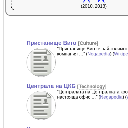
(2010, 2013)
Пристанище Виго
[
Culture
]
“Пристанище Виго е най-голямото
компания …”
(
Negapedia
) (
Wikipe
Централа на ЦКБ
[
Technology
]
“Централата на Централната кооп
настояща офис …”
(
Negapedia
) (