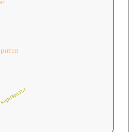
ат
еритея
карнавалът