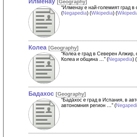
Илменау
[
Geography
]
“Илменау е най-големият град в
(
Negapedia
) (
Wikipedia
) (
Wikipedi
Колеа
[
Geography
]
“Колеа е град в Северен Алжир,
Колеа и община …”
(
Negapedia
) (
Бадахос
[
Geography
]
“Бада̀хос е град в Испания, в а
автономния регион …”
(
Negaped