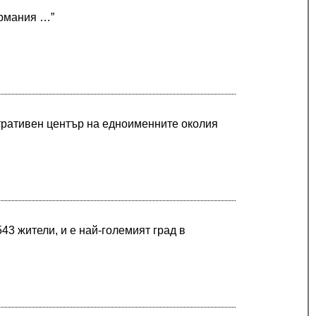
ермания …”
стративен център на едноименните околия
43 жители, и е най-големият град в