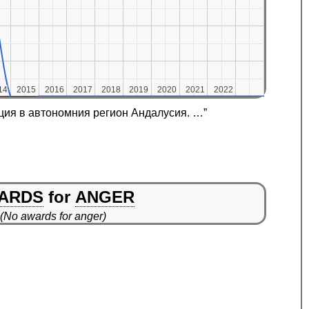
14
14
2015
2015
2016
2016
2017
2017
2018
2018
2019
2019
2020
2020
2021
2021
2022
2022
нция в автономния регион Андалусия. …”
ARDS
for
ANGER
(No awards for anger)