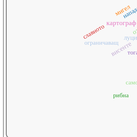
напа
мигел
о
картограф
славното
луц
ограничаващ
висенте
тог
сам
рибна