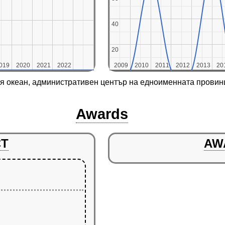
40
40
20
20
019
019
2020
2020
2021
2021
2022
2022
2009
2009
2010
2010
2011
2011
2012
2012
2013
2013
20
20
кия океан, административен център на едноименната прови
Awards
CT
AW