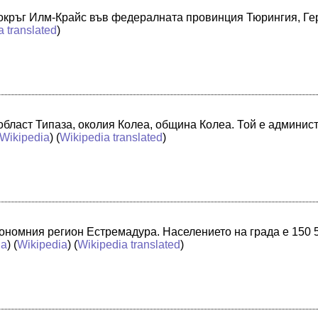
 окръг Илм-Крайс във федералната провинция Тюрингия, Г
a translated
)
 област Типаза, околия Колеа, община Колеа. Той е админи
Wikipedia
) (
Wikipedia translated
)
втономния регион Естремадура. Населението на града е 150 5
ia
) (
Wikipedia
) (
Wikipedia translated
)