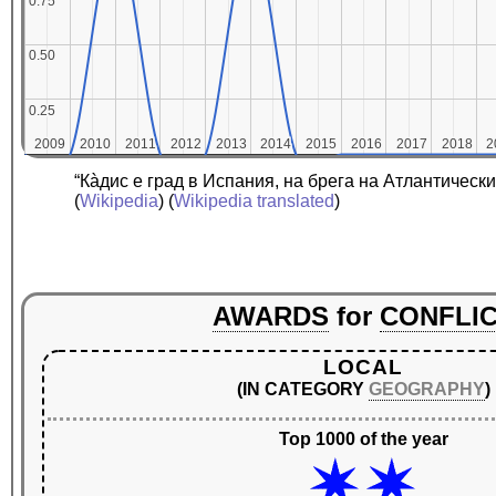
0.75
0.75
0.50
0.50
0.25
0.25
2009
2009
2010
2010
2011
2011
2012
2012
2013
2013
2014
2014
2015
2015
2016
2016
2017
2017
2018
2018
2
2
“Кàдис е град в Испания, на брега на Атлантичес
(
Wikipedia
) (
Wikipedia translated
)
AWARDS
for
CONFLI
LOCAL
(IN CATEGORY
GEOGRAPHY
)
Top 1000 of the year