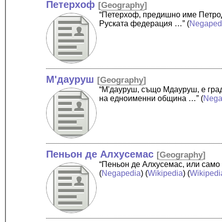
Петерхоф
[
Geography
]
“Петерхоф, предишно име Петрод
Руската федерация …”
(
Negaped
М'дауруш
[
Geography
]
“М'дауруш, също Мдауруш, е гра
на едноименни община …”
(
Nega
Пеньон де Алхусемас
[
Geography
]
“Пеньон де Алхусемас, или само
(
Negapedia
) (
Wikipedia
) (
Wikipedi