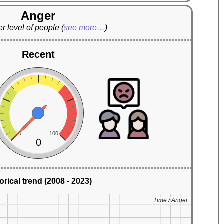
Anger
r level of people
(
see more…
)
Recent
0
100
0
orical trend (2008 - 2023)
Time / Anger
Time / Anger