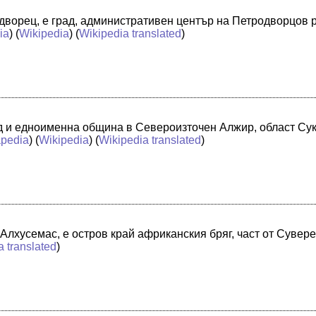
ворец, е град, административен център на Петродворцов р
ia
) (
Wikipedia
) (
Wikipedia translated
)
д и едноименна община в Североизточен Алжир, област Сук
pedia
) (
Wikipedia
) (
Wikipedia translated
)
 Алхусемас, е остров край африканския бряг, част от Суве
a translated
)