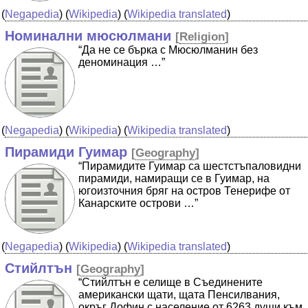
(
Negapedia
) (
Wikipedia
) (
Wikipedia translated
)
Номинални мюсюлмани
[
Religion
]
“Да не се бърка с Мюсюлманин без
деноминация …”
(
Negapedia
) (
Wikipedia
) (
Wikipedia translated
)
Пирамиди Гуимар
[
Geography
]
“Пирамидите Гуимар са шестстъпаловидни
пирамиди, намиращи се в Гуимар, на
югоизточния бряг на остров Тенерифе от
Канарските острови …”
(
Negapedia
) (
Wikipedia
) (
Wikipedia translated
)
Стийлтън
[
Geography
]
“Стийлтън е селище в Съединените
американски щати, щата Пенсилвания,
окръг Дофин с население от 6263 души към