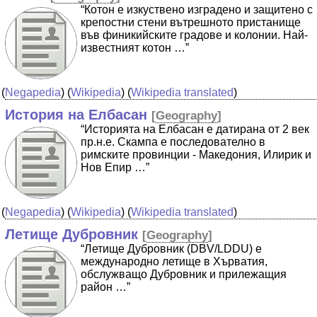
“Котон е изкуствено изградено и защитено с
крепостни стени вътрешното пристанище
във финикийските градове и колонии. Най-
известният котон …”
(
Negapedia
) (
Wikipedia
) (
Wikipedia translated
)
История на Елбасан
[
Geography
]
“Историята на Елбасан е датирана от 2 век
пр.н.е. Скампа е последователно в
римските провинции - Македония, Илирик и
Нов Епир …”
(
Negapedia
) (
Wikipedia
) (
Wikipedia translated
)
Летище Дубровник
[
Geography
]
“Летище Дубровник (DBV/LDDU) е
международно летище в Хърватия,
обслужващо Дубровник и прилежащия
район …”