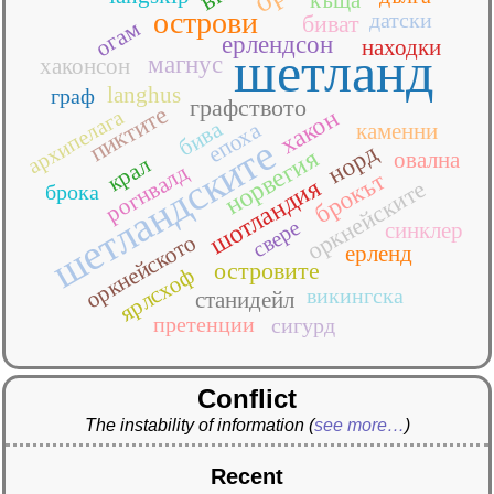
острови
датски
биват
огам
ерлендсон
находки
шетланд
магнус
хаконсон
langhus
граф
графството
пиктите
архипелага
хакон
бива
епоха
каменни
шетландските
норд
норвегия
овална
крал
рогнвалд
брокът
шотландия
оркнейските
брока
свере
синклер
оркнейското
ерленд
островите
ярлсхоф
викингска
станидейл
претенции
сигурд
Conflict
The instability of information
(
see more…
)
Recent