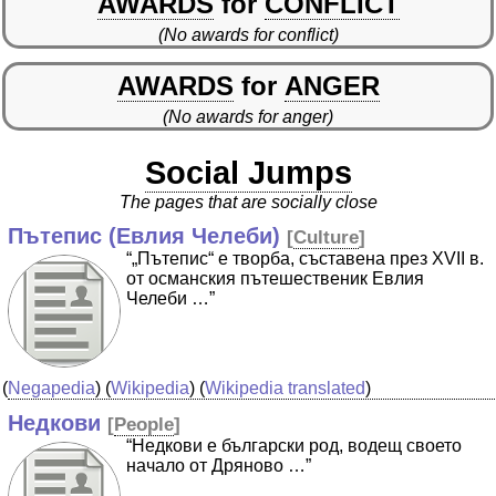
AWARDS
for
CONFLICT
(No awards for conflict)
AWARDS
for
ANGER
(No awards for anger)
Social Jumps
The pages that are socially close
Пътепис (Евлия Челеби)
[
Culture
]
“„Пътепис“ е творба, съставена през XVII в.
от османския пътешественик Евлия
Челеби …”
(
Negapedia
) (
Wikipedia
) (
Wikipedia translated
)
Недкови
[
People
]
“Недкови е български род, водещ своето
начало от Дряново …”