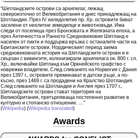
“Шетландските острови са архипелаг, лежащ
североизточно от Великобритания и днес принадлежащ на
Шотландия. През IV хилядолетие пр. Хр. островите биват
заселени от неолитни земеделци и животновъди. Има
следи от поселища през Бронзовата и Желязната епоха, а
през Античността и Ранното Средновековие Шетланд е
населен от пикти и поддържа връзка с останалите части на
Британските острови. Нордическият период заема
средновековната история на Шетландските острови и е
свързан с викингите, колонизирали архипелага ок. 800 г. сл.
Хр., включвайки Шетланд към Оркнейското графство с
новрежки владетели. След сливането на Норвегия с Дания
през 1397 г., островите преминават в датски ръце, а по-
късно, през 1469 г. са продадени на Кралство Шотландия.
След сливането на Шотландия и Англия през 1707 г.,
Шетландските острови стават територия на
Великобритания, претърпяваща постепенно развитие в
културно и стопанско отношение. …”
(
Wikipedia
) (
Wikipedia translated
)
Awards