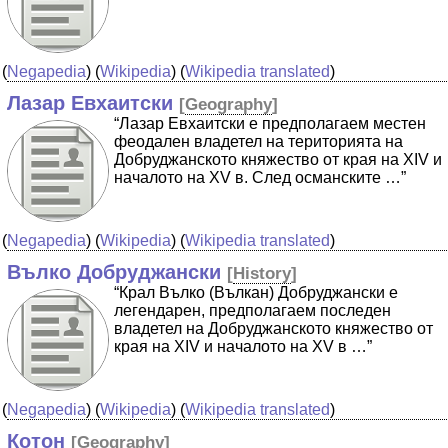
(
Negapedia
) (
Wikipedia
) (
Wikipedia translated
)
Лазар Евхаитски
[
Geography
]
“Лазар Евхаитски е предполагаем местен
феодален владетел на територията на
Добруджанското княжество от края на XIV и
началото на ХV в. След османските …”
(
Negapedia
) (
Wikipedia
) (
Wikipedia translated
)
Вълко Добруджански
[
History
]
“Крал Вълко (Вълкан) Добруджански е
легендарен, предполагаем последен
владетел на Добруджанското княжество от
края на XIV и началото на XV в …”
(
Negapedia
) (
Wikipedia
) (
Wikipedia translated
)
Котон
[
Geography
]