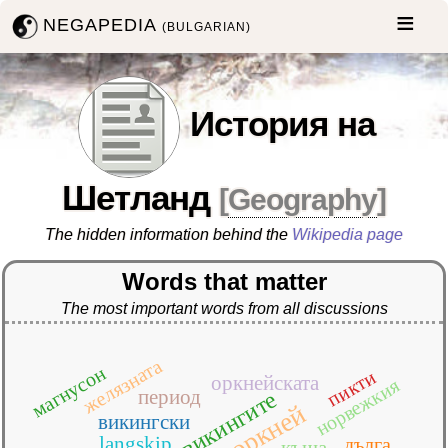
NEGAPEDIA
(BULGARIAN)
История на
Шетланд
[
Geography
]
The hidden information behind the
Wikipedia page
Words that matter
The most important words from all discussions
желязната
магнусон
пикти
оркнейската
норвежкия
период
викингите
оркней
викингски
langskip
дълга
къща