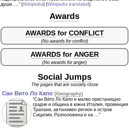
души. …”
(
Wikipedia
) (
Wikipedia translated
)
Awards
AWARDS
for
CONFLICT
(No awards for conflict)
AWARDS
for
ANGER
(No awards for anger)
Social Jumps
The pages that are socially close
Сан Вито Ло Капо
[
Geography
]
“Са̀н Вѝто Ло Ка̀по е малко пристанищно
градче и община в южна Италия, провинция
Трапани, автономен регион и остров
Сицилия. Разположена е на …”