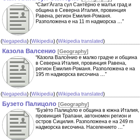
“Cа̀ит'А̀гата сул Сантѐрно е малък град и
община в Северна Италия, провинция
Равена, регион Емилия-Романя.
Разположена е на 11 m надморска …”
(
Negapedia
) (
Wikipedia
) (
Wikipedia translated
)
Казола Валсенио
[
Geography
]
“Ка̀зола Валсѐнио е малко градче и община
в Северна Италия, провинция Равена,
регион Емилия-Романя. Разположена е на
195 m надморска височина …”
(
Negapedia
) (
Wikipedia
) (
Wikipedia translated
)
Бузето Палицоло
[
Geography
]
“Бузѐто Палицо̀ло е община в южна Италия,
провинция Трапани, автономен регион и
остров Сицилия. Разположена е на 249 m
надморска височина. Населението …”