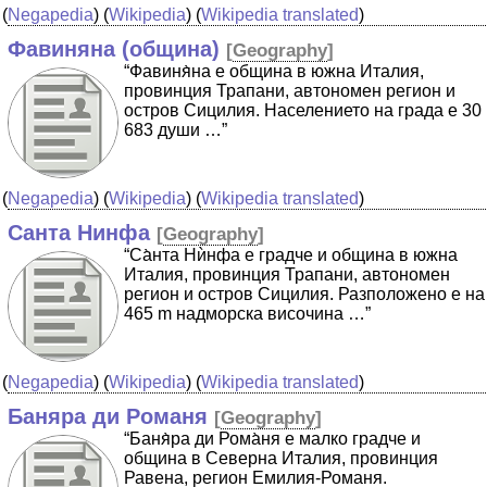
(
Negapedia
) (
Wikipedia
) (
Wikipedia translated
)
Фавиняна (община)
[
Geography
]
“Фавиня̀на е община в южна Италия,
провинция Трапани, автономен регион и
остров Сицилия. Населението на града е 30
683 души …”
(
Negapedia
) (
Wikipedia
) (
Wikipedia translated
)
Санта Нинфа
[
Geography
]
“Са̀нта Нѝнфа е градче и община в южна
Италия, провинция Трапани, автономен
регион и остров Сицилия. Разположено е на
465 m надморска височина …”
(
Negapedia
) (
Wikipedia
) (
Wikipedia translated
)
Баняра ди Романя
[
Geography
]
“Баня̀ра ди Рома̀ня е малко градче и
община в Северна Италия, провинция
Равена, регион Емилия-Романя.