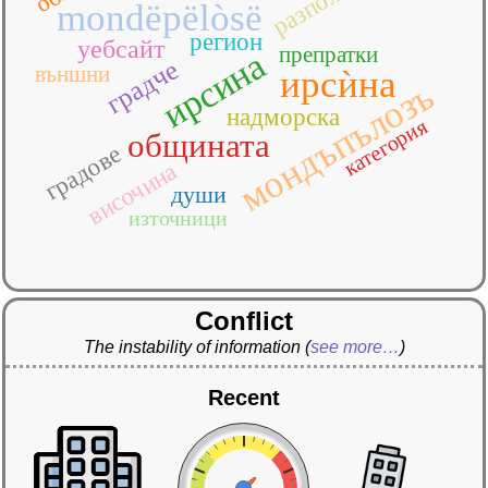
mondëpëlòsë
регион
уебсайт
препратки
ирсина
градче
външни
ирсѝна
мондъпълозъ
надморска
категория
общината
градове
височина
души
източници
Conflict
The instability of information
(
see more…
)
Recent