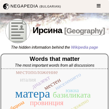
NEGAPEDIA
(BULGARIAN)
Ирсина
[
Geography
]
The hidden information behind the
Wikipedia page
Words that matter
The most important words from all discussions
местоположение
населението
диалект
местен
италия
матера
южна
базиликата
разположено
провинция
община