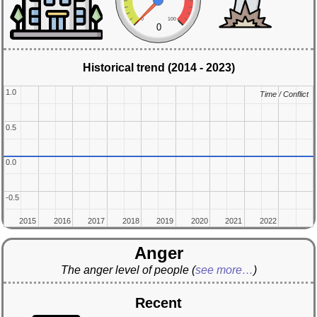
0
100
0
Historical trend (2014 - 2023)
1.0
1.0
Time / Conflict
Time / Conflict
0.5
0.5
0.0
0.0
-0.5
-0.5
2015
2015
2016
2016
2017
2017
2018
2018
2019
2019
2020
2020
2021
2021
2022
2022
Anger
The anger level of people
(
see more…
)
Recent