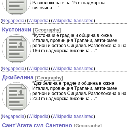
Разположена е на 15 m надморска
височина …”
(
Negapedia
) (
Wikipedia
) (
Wikipedia translated
)
Кустоначи
[
Geography
]
“Кустона̀чи е градче и община в южна
Италия, провинция Трапани, автономен
регион и остров Сицилия. Разположена е на
186 m надморска височина …”
(
Negapedia
) (
Wikipedia
) (
Wikipedia translated
)
Джибелина
[
Geography
]
“Джибелѝна е градче и община в южна
Италия, провинция Трапани, автономен
регион и остров Сицилия. Разположена е на
233 m надморска височина …”
(
Negapedia
) (
Wikipedia
) (
Wikipedia translated
)
Сант'Агата сул Сантерно
[
Geography
]