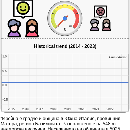
0
100
0
Historical trend (2014 - 2023)
1.0
1.0
Time / Anger
Time / Anger
0.5
0.5
0.0
0.0
-0.5
-0.5
2015
2015
2016
2016
2017
2017
2018
2018
2019
2019
2020
2020
2021
2021
2022
2022
“Ирсѝна е градче и община в Южна Италия, провинция
Матера, регион Базиликата. Разположено е на 548 m
надморска височина. Населението на общината е 5025