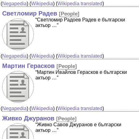
(
Negapedia
) (
Wikipedia
) (
Wikipedia translated
)
Светломир Радев
[
People
]
“Светломир Радоев Радев е български
актьор …”
(
Negapedia
) (
Wikipedia
) (
Wikipedia translated
)
Мартин Герасков
[
People
]
“Мартин Ивайлов Герасков е български
актьор …”
(
Negapedia
) (
Wikipedia
) (
Wikipedia translated
)
Живко Джуранов
[
People
]
“Живко Савов Джуранов е български
актьор …”