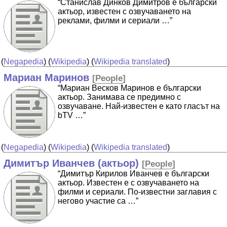
“Станислав Динков Димитров е български
актьор, известен с озвучаването на
реклами, филми и сериали …”
(
Negapedia
) (
Wikipedia
) (
Wikipedia translated
)
Мариан Маринов
[
People
]
“Мариан Весков Маринов е български
актьор. Занимава се предимно с
озвучаване. Най-известен е като гласът на
bTV …”
(
Negapedia
) (
Wikipedia
) (
Wikipedia translated
)
Димитър Иванчев (актьор)
[
People
]
“Димитър Кирилов Иванчев е български
актьор. Известен е с озвучаването на
филми и сериали. По-известни заглавия с
негово участие са …”