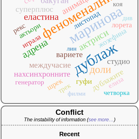
феноменалните
бакуган
коя
маринова
суперплюс
листопад
еластина
див
лорета
актьори
рекс
жозефина
актриси
играла
адрена
дублаж
лин
вариете
студио
междучасие
доли
дублажите
нахсинхронните
елиза
шрек
гуфи
генератор
трек
четворка
филми
Conflict
The instability of information
(
see more…
)
Recent