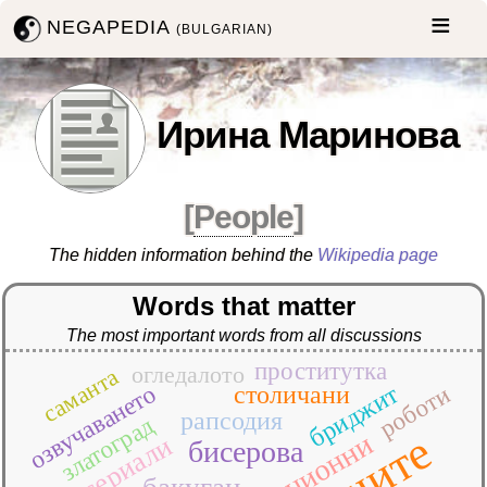
NEGAPEDIA
(BULGARIAN)
Ирина Маринова
[
People
]
The hidden information behind the
Wikipedia page
Words that matter
The most important words from all discussions
проститутка
огледалото
саманта
бриджит
озвучаването
столичани
роботи
рапсодия
златоград
анимационни
сериали
бисерова