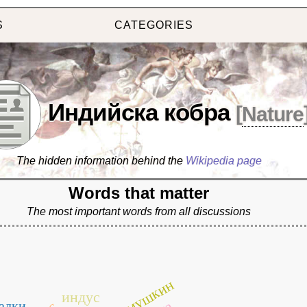
S
CATEGORIES
Индийска кобра
[
Nature
The hidden information behind the
Wikipedia page
Words that matter
The most important words from all discussions
акимушкин
индус
алки