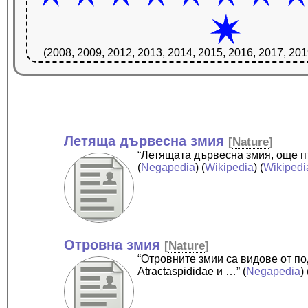
(2008, 2009, 2012, 2013, 2014, 2015, 2016, 2017, 201
Летяща дървесна змия
[
Nature
]
“Летящата дървесна змия, още пъ
(
Negapedia
) (
Wikipedia
) (
Wikipedi
Отровна змия
[
Nature
]
“Отровните змии са видове от п
Atractaspididae и …”
(
Negapedia
) 