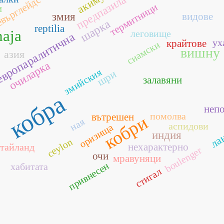
предпазила
върглейдс
термитници
и
змия
видове
шарка
reptilia
naja
леговище
вропаралитична
ух
крайтове
сиамски
вишну
азия
очиларка
змийския
шри
залавяни
кобра
неп
помолва
вътрешен
кобри
ная
аспидови
оризища
ла
индия
ceylon
нехарактерно
тайланд
boulenger
очи
мравуняци
привнесен
хабитата
стигал