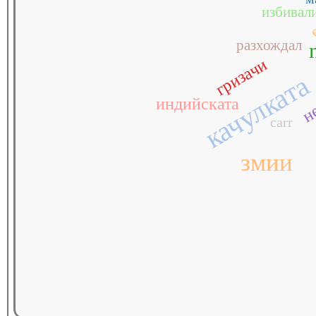
е
избивал
разхождал
не
гризачи
качулката
индийската
carr
змии