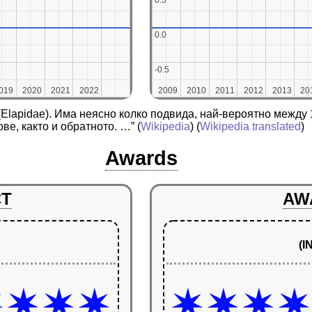
0.5
0.5
0.0
0.0
-0.5
-0.5
019
019
2020
2020
2021
2021
2022
2022
2009
2009
2010
2010
2011
2011
2012
2012
2013
2013
20
20
(Elapidae). Има неясно колко подвида, най-вероятно между 
ве, както и обратното. …”
(
Wikipedia
) (
Wikipedia translated
)
Awards
CT
AW
(