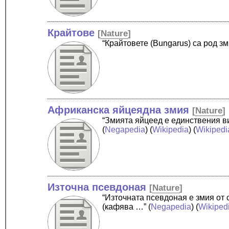
Крайтове
[
Nature
]
“Крайтовете (Bungarus) са род з
Африканска яйцеядна змия
[
Nature
]
“Змията яйцеед е единствения ви
(
Negapedia
) (
Wikipedia
) (
Wikipedi
Източна псевдоная
[
Nature
]
“Източната псевдоная е змия от
(кафява …”
(
Negapedia
) (
Wikiped