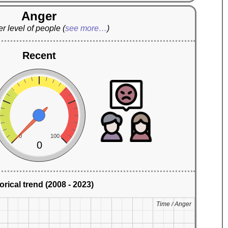
Anger
r level of people
(
see more…
)
Recent
0
100
0
orical trend (2008 - 2023)
Time / Anger
Time / Anger