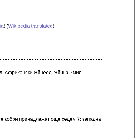
ia
) (
Wikipedia translated
)
еед, Африкански Яйцеед, Яйчна Змия …”
те кобри принадлежат още седем 7: западна