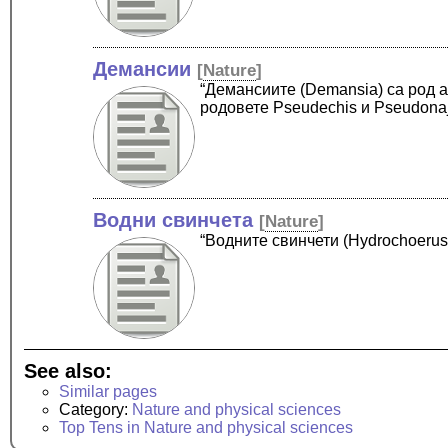
Демансии
[
Nature
]
“Демансиите (Demansia) са род а
родовете Pseudechis и Pseudona
Водни свинчета
[
Nature
]
“Водните свинчети (Hydrochoerus
See also:
Similar pages
Category:
Nature and physical sciences
Top Tens in Nature and physical sciences