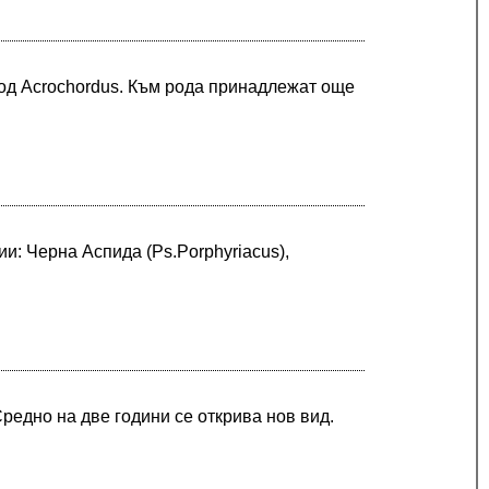
род Acrochordus. Към рода принадлежат още
и: Черна Аспида (Ps.Porphyriacus),
Средно на две години се открива нов вид.