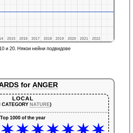
14
14
2015
2015
2016
2016
2017
2017
2018
2018
2019
2019
2020
2020
2021
2021
2022
2022
10 и 20. Някои нейни подвидове
ARDS
for
ANGER
LOCAL
IN CATEGORY
NATURE
)
Top 1000 of the year