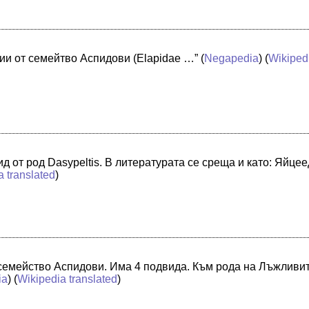
мии от семейтво Аспидови (Elapidae …”
(
Negapedia
) (
Wikiped
д от род Dasypeltis. В литературата се среща и като: Яйц
a translated
)
 семейство Аспидови. Има 4 подвида. Към рода на Лъжливи
ia
) (
Wikipedia translated
)