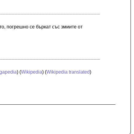
о, погрешно се бъркат със змиите от
gapedia
) (
Wikipedia
) (
Wikipedia translated
)