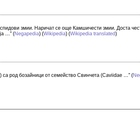
спидови змии. Наричат се още Камшичести змии. Доста чест
ja …”
(
Negapedia
) (
Wikipedia
) (
Wikipedia translated
)
) са род бозайници от семейство Свинчета (Caviidae …”
(
Ne