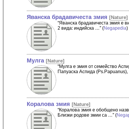
Яванска брадавичеста змия
[
Nature
]
“Яванска брадавичеста змия е в
2 вида: индийска …”
(
Negapedia
)
Мулга
[
Nature
]
“Мулга е змия от семейство Аспи
Папуаска Аспида (Ps.Papuanus), (
Коралова змия
[
Nature
]
“Коралова змия е обобщено назва
Близки родове змии са …”
(
Nega