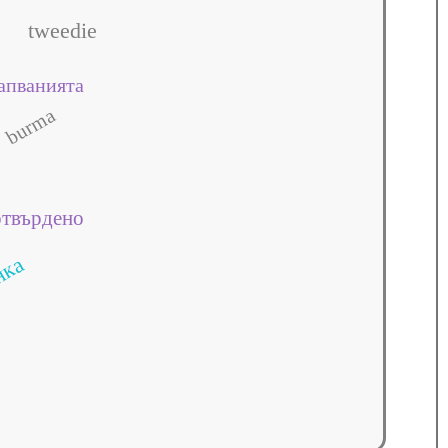
tweedie
апванията
burma
отвърдено
нка