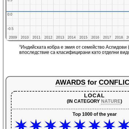
0.5
0.5
0.0
0.0
-0.5
-0.5
2009
2009
2010
2010
2011
2011
2012
2012
2013
2013
2014
2014
2015
2015
2016
2016
2017
2017
2018
2018
2
2
“Индийската кобра е змия от семейство Аспидови 
впоследствие са класифицирани като отделни видо
AWARDS
for
CONFLI
LOCAL
(IN CATEGORY
NATURE
)
Top 1000 of the year