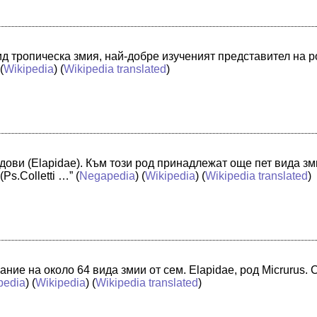
ид тропическа змия, най-добре изученият представител на 
 (
Wikipedia
) (
Wikipedia translated
)
дови (Elapidae). Към този род принадлежат още пет вида зми
Ps.Colletti …”
(
Negapedia
) (
Wikipedia
) (
Wikipedia translated
)
ние на около 64 вида змии от сем. Elapidae, род Micrurus. 
pedia
) (
Wikipedia
) (
Wikipedia translated
)