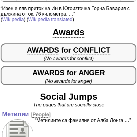
“Изен е ляв приток на Ин в Югоизточна Горна Бавария с
дължина от ок. 76 километра. …”
(
Wikipedia
) (
Wikipedia translated
)
Awards
AWARDS
for
CONFLICT
(No awards for conflict)
AWARDS
for
ANGER
(No awards for anger)
Social Jumps
The pages that are socially close
Метилии
[
People
]
“Метилиите са фамилия от Алба Лонга …”