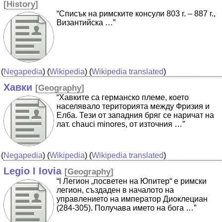
[
History
]
“Списък на римските консули 803 г. – 887 г.,
Византийска …”
(
Negapedia
) (
Wikipedia
) (
Wikipedia translated
)
Хавки
[
Geography
]
“Хавките са германско племе, което
населявало територията между Фризия и
Елба. Тези от западния бряг се наричат на
лат. chauci minores, от източния …”
(
Negapedia
) (
Wikipedia
) (
Wikipedia translated
)
Legio I Iovia
[
Geography
]
“I Легион „посветен на Юпитер“ e римски
легион, създаден в началото на
управлението на император Диоклециан
(284-305). Получава името на бога …”