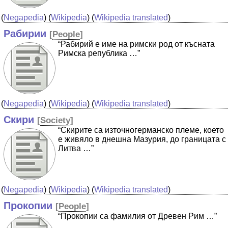
(
Negapedia
) (
Wikipedia
) (
Wikipedia translated
)
Рабирии
[
People
]
“Рабирий e име на римски род от късната
Римска република …”
(
Negapedia
) (
Wikipedia
) (
Wikipedia translated
)
Скири
[
Society
]
“Скирите са източногерманско племе, което
е живяло в днешна Мазурия, до границата с
Литва …”
(
Negapedia
) (
Wikipedia
) (
Wikipedia translated
)
Прокопии
[
People
]
“Прокопии са фамилия от Древен Рим …”