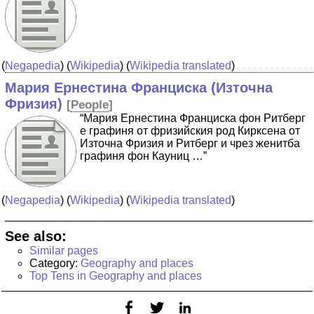
(
Negapedia
) (
Wikipedia
) (
Wikipedia translated
)
Мария Ернестина Франциска (Източна
Фризия)
[
People
]
“Мария Ернестина Франциска фон Ритберг
е графиня от фризийския род Кирксена от
Източна Фризия и Ритберг и чрез женитба
графиня фон Кауниц …”
(
Negapedia
) (
Wikipedia
) (
Wikipedia translated
)
See also:
Similar pages
Category:
Geography and places
Top Tens in Geography and places