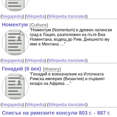
(
Negapedia
) (
Wikipedia
) (
Wikipedia translated
)
Номентум
[
Culture
]
“Номентум (Nomentum) e древен латински
град в Лацио, разположен на пътя Виа
Номентана, водещ до Рим. Днешното му
име е Ментана …”
(
Negapedia
) (
Wikipedia
) (
Wikipedia translated
)
Генадий (6 век)
[
History
]
“Генадий е военачалник на Източната
Римска империя (Византия) и първият
екзарх на Африка …”
(
Negapedia
) (
Wikipedia
) (
Wikipedia translated
)
Списък на римските консули 803 г. - 887 г.