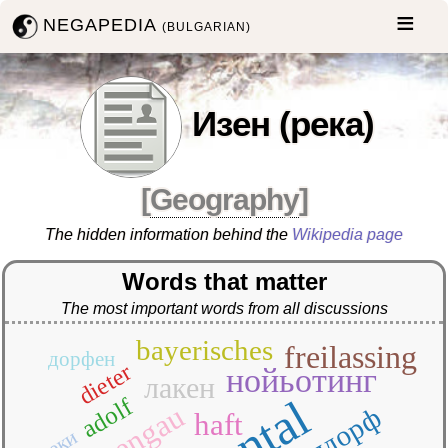
NEGAPEDIA
(BULGARIAN)
Изен (река)
[
Geography
]
The hidden information behind the
Wikipedia page
Words that matter
The most important words from all discussions
bayerisches
freilassing
дорфен
dieter
нойьотинг
лакен
isental
adolf
isengau
мюлдорф
haft
реки