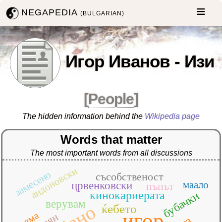
NEGAPEDIA
(BULGARIAN)
Игор Иванов - Изи
[
People
]
The hidden information behind the
Wikipedia page
Words that matter
The most important words from all discussions
андоновски
замесено
съсобственост
маало
црвенковски
пъпът
кинокариерата
бубачки
верувам
ќебето
игор
телма