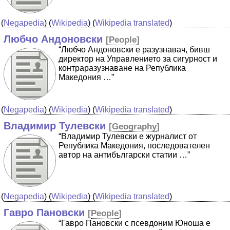
(
Negapedia
) (
Wikipedia
) (
Wikipedia translated
)
Любчо Андоновски
[
People
]
“Любчо Андоновски е разузнавач, бивш
директор на Управлението за сигурност и
контраразузнаване на Република
Македония …”
(
Negapedia
) (
Wikipedia
) (
Wikipedia translated
)
Владимир Тулевски
[
Geography
]
“Владимир Тулевски e журналист от
Република Македония, последователен
автор на антибългарски статии …”
(
Negapedia
) (
Wikipedia
) (
Wikipedia translated
)
Гавро Пановски
[
People
]
“Гавро Пановски с псевдоним Юноша е