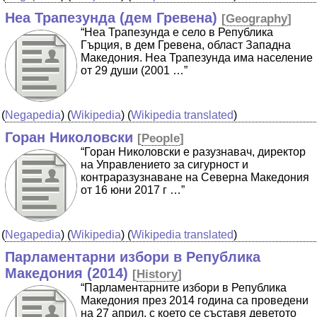
Неа Трапезунда (дем Гревена)
[
Geography
]
“Неа Трапезунда е село в Република
Гърция, в дем Гревена, област Западна
Македония. Неа Трапезунда има население
от 29 души (2001 …”
(
Negapedia
) (
Wikipedia
) (
Wikipedia translated
)
Горан Николовски
[
People
]
“Горан Николовски е разузнавач, директор
на Управлението за сигурност и
контраразузнаване на Северна Македония
от 16 юни 2017 г …”
(
Negapedia
) (
Wikipedia
) (
Wikipedia translated
)
Парламентарни избори в Република
Македония (2014)
[
History
]
“Парламентарните избори в Република
Македония през 2014 година са проведени
на 27 април, с което се съставя деветото