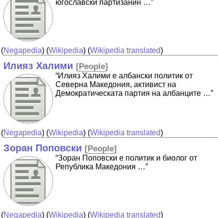
югославски партизанин …”
(
Negapedia
) (
Wikipedia
) (
Wikipedia translated
)
Илияз Халими
[
People
]
“Илияз Халими е албански политик oт
Северна Македония, активист на
Демократическата партия на албанците …”
(
Negapedia
) (
Wikipedia
) (
Wikipedia translated
)
Зоран Поповски
[
People
]
“Зоран Поповски е политик и биолог от
Република Македония …”
(
Negapedia
) (
Wikipedia
) (
Wikipedia translated
)