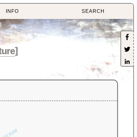
INFO
SEARCH
ture
]