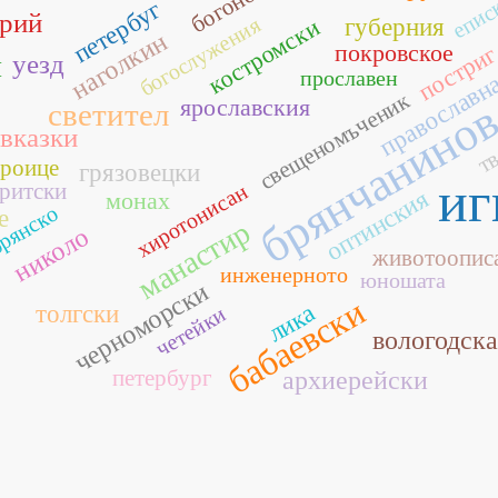
епис
богоносец
петербуг
рий
богослужения
костромски
губерния
наголкин
покровское
постри
п
уезд
прославен
православн
свещеномъченик
ярославския
брянчанино
светител
тв
вказки
троице
грязовецки
иг
ритски
хиротонисан
оптинския
монах
рянско
е
манастир
николо
животоопис
инженерното
юношата
черноморски
бабаевски
лика
толгски
четейки
вологодска
петербург
архиерейски