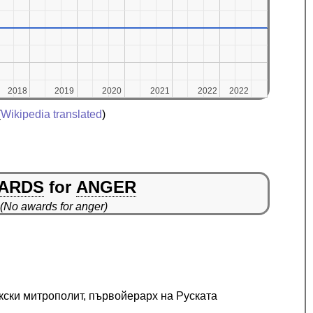
2018
2018
2019
2019
2020
2020
2021
2021
2022
2022
2022
2022
(
Wikipedia translated
)
ARDS
for
ANGER
(No awards for anger)
кски митрополит, първойерарх на Руската