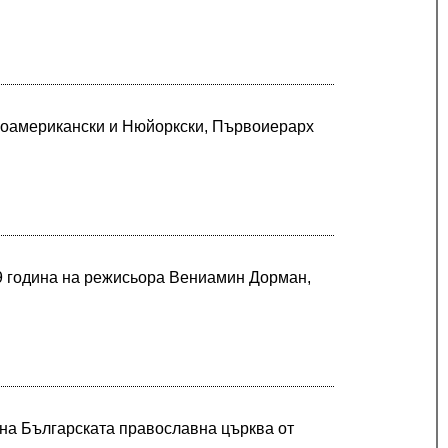
чноамерикански и Нюйоркски, Първоиерарх
79 година на режисьора Вениамин Дорман,
 на Българската православна църква от