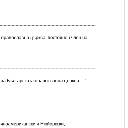
 православна църква, постоянен член на
п на Българската православна църква …”
очноамерикански и Нюйоркски,