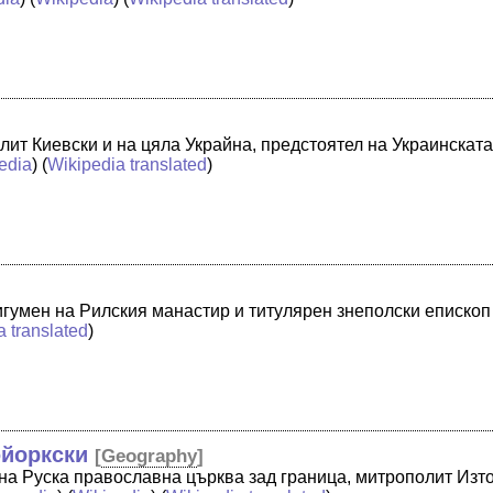
ит Киевски и на цяла Украйна, предстоятел на Украинската
edia
) (
Wikipedia translated
)
 игумен на Рилския манастир и титулярен знеполски еписко
a translated
)
юйоркски
[
Geography
]
на Руска православна църква зад граница, митрополит Изт