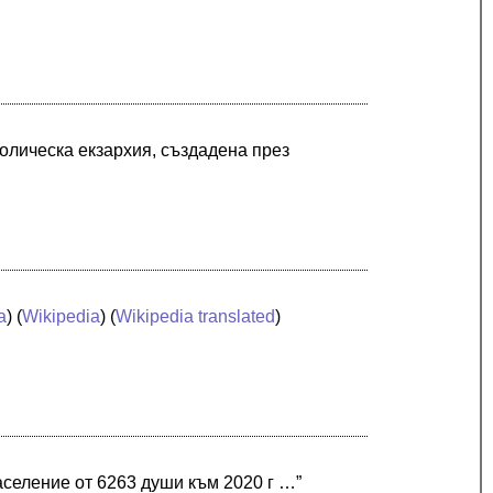
олическа екзархия, създадена през
a
) (
Wikipedia
) (
Wikipedia translated
)
селение от 6263 души към 2020 г …”