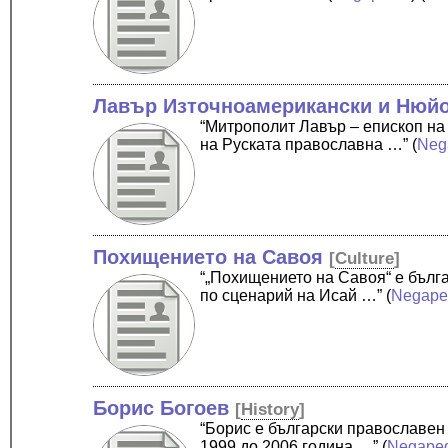
Лавър Източноамерикански и Нюй
“Митрополит Лавър – епископ на
на Руската православна …”
(
Neg
Похищението на Савоя
[
Culture
]
“„Похищението на Савоя“ е бълг
по сценарий на Исай …”
(
Negape
Борис Богоев
[
History
]
“Борис е български православен
1999 до 2006 година …”
(
Negape