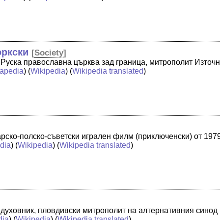
оркски
[
Society
]
 Руска православна църква зад граница, митрополит Изто
apedia
) (
Wikipedia
) (
Wikipedia translated
)
арско-полско-съветски игрален филм (приключенски) от 19
dia
) (
Wikipedia
) (
Wikipedia translated
)
 духовник, пловдивски митрополит на алтернативния синод
dia
) (
Wikipedia
) (
Wikipedia translated
)