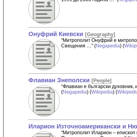
Онуфрий Киевски
[
Geography
]
“Митрополит Онуфрий е митропол
Свещения …”
(
Negapedia
) (
Wikip
Флавиан Знеполски
[
People
]
“Флавиан е български духовник,
(
Negapedia
) (
Wikipedia
) (
Wikipedi
Иларион Източноамерикански и Н
“Митрополит Иларион – епископ 