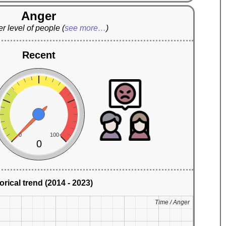
Anger
r level of people
(
see more…
)
Recent
0
100
0
orical trend (2014 - 2023)
Time / Anger
Time / Anger