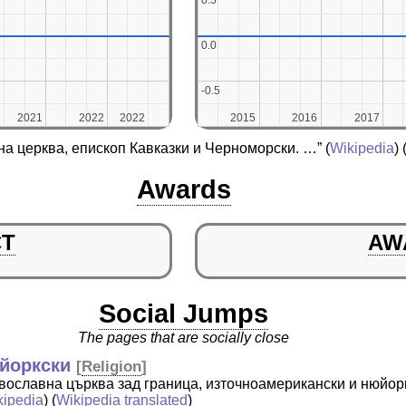
0.5
0.5
0.0
0.0
-0.5
-0.5
2021
2021
2022
2022
2022
2022
2015
2015
2016
2016
2017
2017
на церква, епископ Кавказки и Черноморски. …”
(
Wikipedia
) 
Awards
CT
AW
Social Jumps
The pages that are socially close
йоркски
[
Religion
]
авославна църква зад граница, източноамерикански и нюйор
kipedia
) (
Wikipedia translated
)