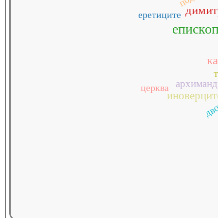
димит
еретиците
еписко
ка
архиманд
церква
дво
иноверцит