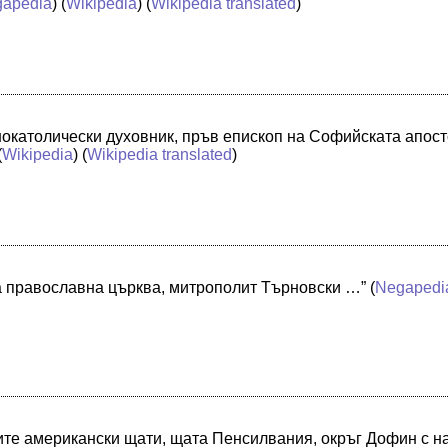
apedia
) (
Wikipedia
) (
Wikipedia translated
)
чнокатолически духовник, пръв епископ на Софийската апост
(
Wikipedia
) (
Wikipedia translated
)
а православна църква, митрополит Търновски …”
(
Negapedi
те американски щати, щата Пенсилвания, окръг Дофин с на