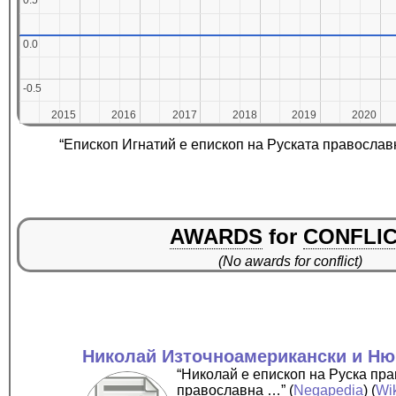
0.5
0.5
0.0
0.0
-0.5
-0.5
2015
2015
2016
2016
2017
2017
2018
2018
2019
2019
2020
2020
“Епископ Игнатий е епископ на Руската православ
AWARDS
for
CONFLI
(No awards for conflict)
Николай Източноамерикански и Ню
“Николай е епископ на Руска пр
православна …”
(
Negapedia
) (
Wi