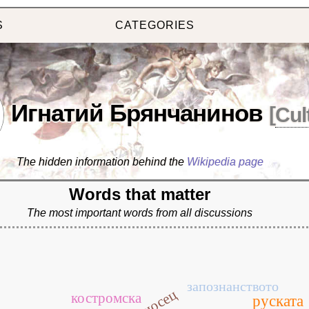
S
CATEGORIES
Игнатий Брянчанинов
[
Cul
The hidden information behind the
Wikipedia page
Words that matter
The most important words from all discussions
н
запознанството
костромска
руската