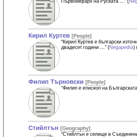
Първоиерарх на Руската …”
(
Neg
Кирил Куртев
[
People
]
“Кирил Куртев е български изто
двадесет години …”
(
Negapedia
) 
Филип Търновски
[
People
]
“Филип е епископ на Българскат
Стийлтън
[
Geography
]
“Стийлтън е селище в Съединени