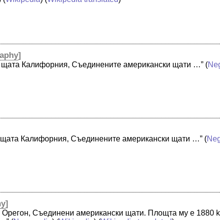
aphy
]
о, щата Калифорния, Съединените американски щати …”
(
Ne
ю, щата Калифорния, Съединените американски щати …”
(
Neg
hy
]
 Орегон, Съединени американски щати. Площта му е 1880 km