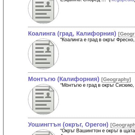
Коалинга (град, Калифорния)
[
Geogr
“Коалинга е град в окръг Фресн
Монтъгю (Калифорния)
[
Geography
]
“Мо̀нтъгю е град в окръг Сиски
Уошингтън (окръг, Орегон)
[
Geograp
“Окръг Вашингтон е окръг в щата