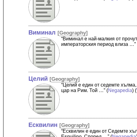
Виминал
[
Geography
]
“Виминал е най-малкия от прочут
императорския период влиза …”
Целий
[
Geography
]
“Целий е един от седемте хълма,
цар на Рим. Той …”
(
Negapedia
) (
Есквилин
[
Geography
]
“Есквилин е един от Седемте хъл
Esquilino. Според …”
(
Negapedia