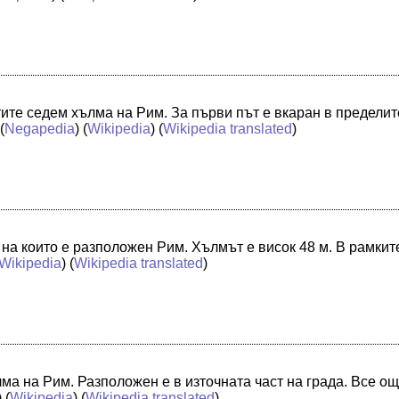
ите седем хълма на Рим. За първи път е вкаран в пределит
(
Negapedia
) (
Wikipedia
) (
Wikipedia translated
)
 на които е разположен Рим. Хълмът е висок 48 м. В рамките
Wikipedia
) (
Wikipedia translated
)
ма на Рим. Разположен е в източната част на града. Все о
) (
Wikipedia
) (
Wikipedia translated
)