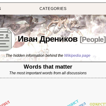
S
CATEGORIES
Иван Дреников
[
People
]
The hidden information behind the
Wikipedia page
Words that matter
The most important words from all discussions
пианист
ирил
оркест