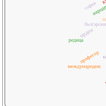
софия
народ
м
български
орден
редица
професор
с
международни