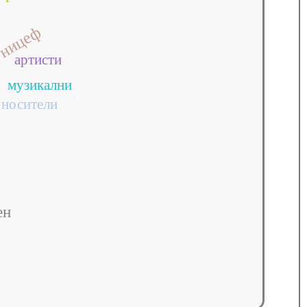
ницеф
артисти
музикални
носители
ен