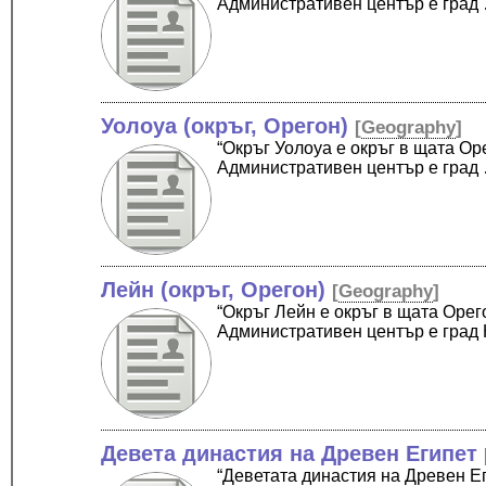
Административен център е град
Уолоуа (окръг, Орегон)
[
Geography
]
“Окръг Уолоуа е окръг в щата Ор
Административен център е град
Лейн (окръг, Орегон)
[
Geography
]
“Окръг Лейн е окръг в щата Орег
Административен център е град
Девета династия на Древен Египет
“Деветата династия на Древен Еги