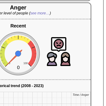
Anger
r level of people
(
see more…
)
Recent
0
100
0
orical trend (2008 - 2023)
Time / Anger
Time / Anger