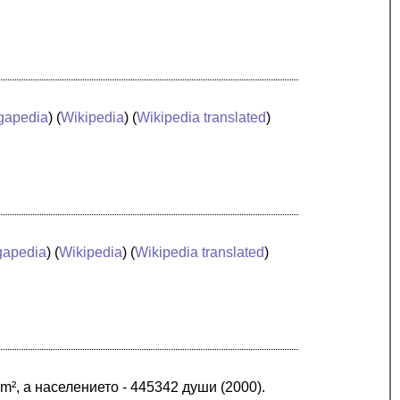
gapedia
) (
Wikipedia
) (
Wikipedia translated
)
apedia
) (
Wikipedia
) (
Wikipedia translated
)
², а населението - 445342 души (2000).