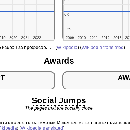
0.5
0.5
0.0
0.0
-0.5
-0.5
019
019
2020
2020
2021
2021
2022
2022
2009
2009
2010
2010
2011
2011
2012
2012
2013
2013
20
20
 е избран за професор. …”
(
Wikipedia
) (
Wikipedia translated
)
Awards
CT
AW
Social Jumps
The pages that are socially close
цки инженер и математик. Известен е със своите съчинени
ikipedia
) (
Wikipedia translated
)