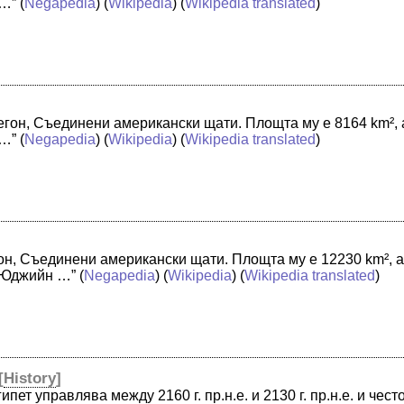
 …”
(
Negapedia
) (
Wikipedia
) (
Wikipedia translated
)
егон, Съединени американски щати. Площта му е 8164 km², а
 …”
(
Negapedia
) (
Wikipedia
) (
Wikipedia translated
)
он, Съединени американски щати. Площта му е 12230 km², а
 Юджийн …”
(
Negapedia
) (
Wikipedia
) (
Wikipedia translated
)
[
History
]
пет управлява между 2160 г. пр.н.е. и 2130 г. пр.н.е. и че