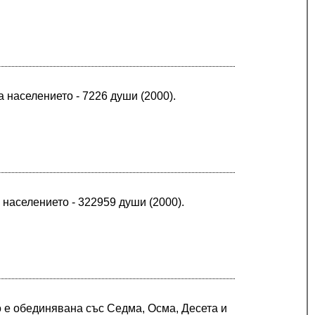
 населението - 7226 души (2000).
 населението - 322959 души (2000).
сто е обединявана със Седма, Осма, Десета и