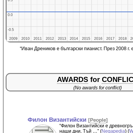
0.5
0.5
0.0
0.0
-0.5
-0.5
2009
2009
2010
2010
2011
2011
2012
2012
2013
2013
2014
2014
2015
2015
2016
2016
2017
2017
2018
2018
2
2
“Иван Дреников е български пианист. През 2008 г.
AWARDS
for
CONFLI
(No awards for conflict)
Филон Византийски
[
People
]
“Филон Византийски е древногръ
наши дни. Тъй …”
(
Negapedia
) (
W