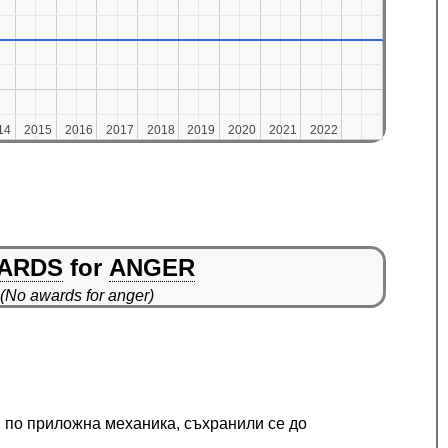
14
14
2015
2015
2016
2016
2017
2017
2018
2018
2019
2019
2020
2020
2021
2021
2022
2022
ARDS
for
ANGER
(No awards for anger)
я по приложна механика, съхранили се до