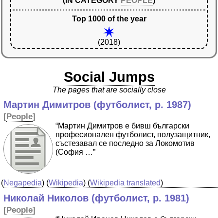
(IN CATEGORY
PEOPLE
)
Top 1000 of the year
(2018)
Social Jumps
The pages that are socially close
Мартин Димитров (футболист, р. 1987)
[
People
]
“Мартин Димитров е бивш български
професионален футболист, полузащитник,
състезавал се последно за Локомотив
(София …”
(
Negapedia
) (
Wikipedia
) (
Wikipedia translated
)
Николай Николов (футболист, р. 1981)
[
People
]