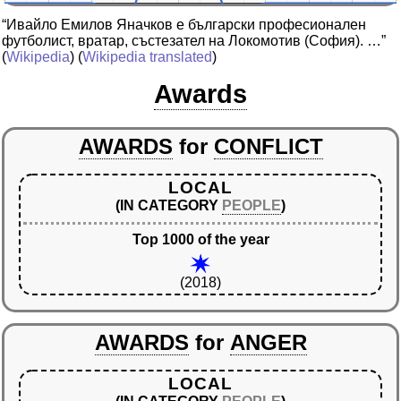
“Ивайло Емилов Яначков е български професионален
футболист, вратар, състезател на Локомотив (София). …”
(
Wikipedia
) (
Wikipedia translated
)
Awards
AWARDS
for
CONFLICT
LOCAL
(IN CATEGORY
PEOPLE
)
Top 1000 of the year
(2018)
AWARDS
for
ANGER
LOCAL