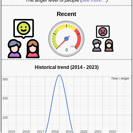
The anger level of people
(
see more…
)
Recent
0
100
0
Historical trend (2014 - 2023)
Time / Anger
Time / Anger
300
300
200
200
100
100
2015
2015
2016
2016
2017
2017
2018
2018
2019
2019
2020
2020
2021
2021
2022
2022