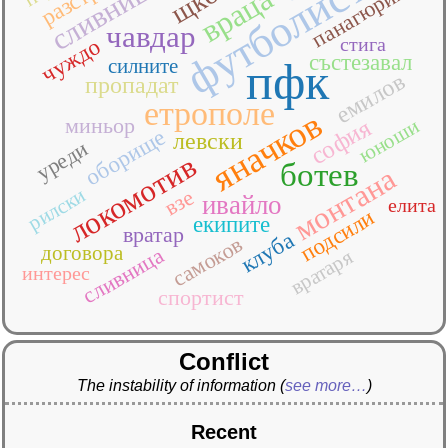
футболисти
сливнишки
панагюрище
враца
чавдар
стига
чуждо
състезавал
силните
пфк
емилов
пропадат
етрополе
яначков
миньор
софия
юноши
оборище
левски
уреди
локомотив
ботев
монтана
рилски
взе
ивайло
елита
подсили
екипите
вратар
клуба
самоков
договора
сливница
вратаря
интерес
спортист
Conflict
The instability of information
(
see more…
)
Recent