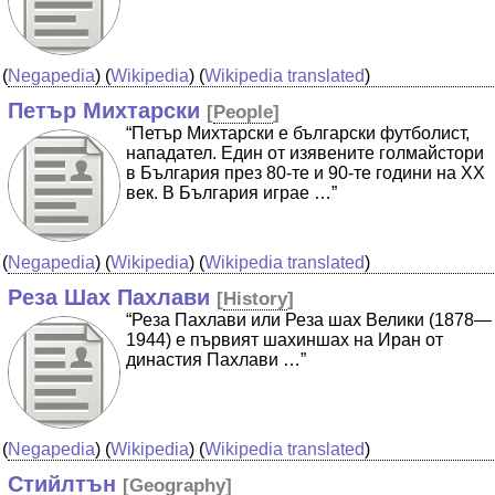
(
Negapedia
) (
Wikipedia
) (
Wikipedia translated
)
Петър Михтарски
[
People
]
“Петър Михтарски е български футболист,
нападател. Един от изявените голмайстори
в България през 80-те и 90-те години на ХХ
век. В България играе …”
(
Negapedia
) (
Wikipedia
) (
Wikipedia translated
)
Реза Шах Пахлави
[
History
]
“Реза Пахлави или Реза шах Велики (1878—
1944) е първият шахиншах на Иран от
династия Пахлави …”
(
Negapedia
) (
Wikipedia
) (
Wikipedia translated
)
Стийлтън
[
Geography
]