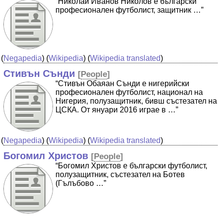
“Николай Иванов Николов е български
професионален футболист, защитник …”
(
Negapedia
) (
Wikipedia
) (
Wikipedia translated
)
Стивън Сънди
[
People
]
“Стивън Обаяан Сънди е нигерийски
професионален футболист, национал на
Нигерия, полузащитник, бивш състезател на
ЦСКА. От януари 2016 играе в …”
(
Negapedia
) (
Wikipedia
) (
Wikipedia translated
)
Богомил Христов
[
People
]
“Богомил Христов е български футболист,
полузащитник, състезател на Ботев
(Гълъбово …”