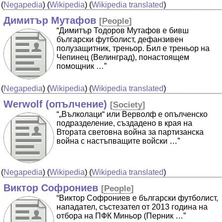
(
Negapedia
) (
Wikipedia
) (
Wikipedia translated
)
Димитър Мутафов
[
People
]
“Димитър Тодоров Мутафов е бивш
български футболист, дефанзивен
полузащитник, треньор. Бил е треньор на
Чепинец (Велинград), понастоящем
помощник …”
(
Negapedia
) (
Wikipedia
) (
Wikipedia translated
)
Werwolf (опълчение)
[
Society
]
“„Вълколаци“ или Верволф е опълченско
подразделение, създадено в края на
Втората световна война за партизанска
война с настъпващите войски …”
(
Negapedia
) (
Wikipedia
) (
Wikipedia translated
)
Виктор Софрониев
[
People
]
“Виктор Софрониев е български футболист,
нападател, състезател от 2013 година на
отбора на ПФК Миньор (Перник …”