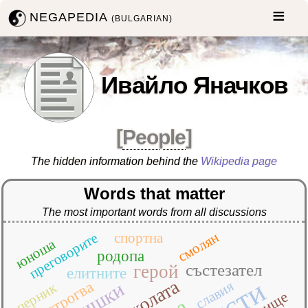
NEGAPEDIA
(BULGARIAN)
Ивайло Яначков
[
People
]
The hidden information behind the
Wikipedia page
Words that matter
The most important words from all discussions
смолян
преговорите
спортна
юноша
родопа
състезател
герой
елитните
щколата
славия
разстрогва
перник