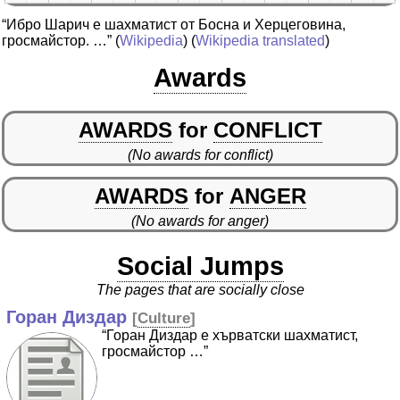
“Ибро Шарич е шахматист от Босна и Херцеговина,
гросмайстор. …”
(
Wikipedia
) (
Wikipedia translated
)
Awards
AWARDS
for
CONFLICT
(No awards for conflict)
AWARDS
for
ANGER
(No awards for anger)
Social Jumps
The pages that are socially close
Горан Диздар
[
Culture
]
“Горан Диздар е хърватски шахматист,
гросмайстор …”