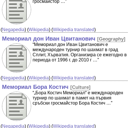
гросмайстор …”
(
Negapedia
) (
Wikipedia
) (
Wikipedia translated
)
Мемориал дон Иван Цвитанович
[
Geography
]
“Мемориал дон Иван Цвитанович е
международен турнир по шахмат в град
Сплит, Хърватия. Организира се ежегодно в
периода от 1996 г. до 2010 г …”
(
Negapedia
) (
Wikipedia
) (
Wikipedia translated
)
Мемориал Бора Костич
[
Culture
]
“„Бора Костич Мемориал“ е международен
турнир по шахмат в памет на първия
сръбски гросмайстор Бора Костич …”
(
Negapedia
) (
Wikipedia
) (
Wikipedia translated
)