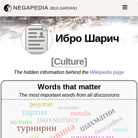
NEGAPEDIA
(BULGARIAN)
Ибро Шарич
[
Culture
]
The hidden information behind the
Wikipedia page
Words that matter
The most important words from all discussions
резултат
външни
шахматни
партии
metalis
биография
шахматист
золчич
турнирни
оупън
олимпиади