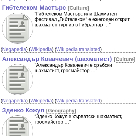
Гибтелеком Мастърс
[
Culture
]
“Гибтелеком Мастърс или Шахматен
фестивал „Гибтелеком“ е ежегоден открит
шахматен турнир в Гибралтар …”
(
Negapedia
) (
Wikipedia
) (
Wikipedia translated
)
Александър Ковачевич (шахматист)
[
Culture
]
“Александър Ковачевич е сръбски
шахматист, гросмайстор …”
(
Negapedia
) (
Wikipedia
) (
Wikipedia translated
)
Зденко Кожул
[
Geography
]
“Зденко Кожул е хърватски шахматист,
гросмайстор …”