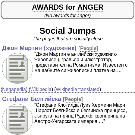
AWARDS
for
ANGER
(No awards for anger)
Social Jumps
The pages that are socially close
Джон Мартин (художник)
[
People
]
“Джон Мартин е английски художник-
живописец, гравьор и илюстратор,
представител на Романтизма. Известен с
мащабните си живописни платна на …”
(
Negapedia
) (
Wikipedia
) (
Wikipedia translated
)
Стефани Белгийска
[
People
]
“Стефани Клотилда Луиз Хермини Мари
Шарлот Белгийска е белгийска принцеса,
съпруга на принц Рудолф, кронпринц на
Австро-Унгарската империя …”