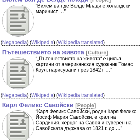
“Вилем ван де Велде Млади е холандски
маринист …”
(
Negapedia
) (
Wikipedia
) (
Wikipedia translated
)
Пътешествието на живота
[
Culture
]
“„Пътешествието на живота“ е цикъл
картини от американския художник Томас
Коул, нарисувани през 1842 г …”
(
Negapedia
) (
Wikipedia
) (
Wikipedia translated
)
Карл Феликс Савойски
[
People
]
“Карл Феликс Савойски, роден Карл Феликс
Йосиф Мария Савойски, е крал на
Сардиния, херцог на Савоя и суверен на
Савойската държава от 1821 г. до …”