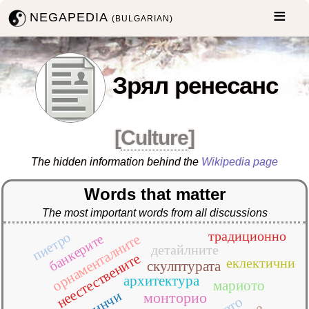
NEGAPEDIA
(BULGARIAN)
Зрял ренесанс
[
Culture
]
The hidden information behind the
Wikipedia page
Words that matter
The most important words from all discussions
традиционно
пиетро
банкерите
орнаменталните
детайлните
неестествените
еклектични
скулптурата
архитектура
мариото
винчи
монторио