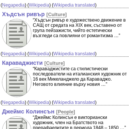
(
Negapedia
) (
Wikipedia
) (
Wikipedia translated
)
Хъдсън ривър
[
Culture
]
“Хъдсън ривър е художествено движение в
САЩ от средата на XIX век, съставено от
група пейзажисти, чийто естетически
възгледи са повлияни от романтизма …”
(
Negapedia
) (
Wikipedia
) (
Wikipedia translated
)
Караваджисти
[
Culture
]
“Караваджистите са стилистически
последователи на италианския художник от
16 век Микеланджело да Караваджо.
Неговото влияние върху новия …”
(
Negapedia
) (
Wikipedia
) (
Wikipedia translated
)
Джеймс Колинсън
[
People
]
“Джеймс Колинсън е викториански
художник, член на Братството на
прерафаелитите в периода 1848 – 1850 …”