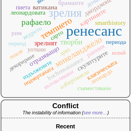
донато
джорджоне
браманте
ватикана
пиета
зрелия
картините
леонардовата
темпието
рафаело
smarthistory
ренесанс
ведрото
сарто
рим
микеланджело
творби
периода
зрелият
период
ранния
отразяващо
уоткин
зрял
покоя
скулптурите
юлий
декориране
hochrenaissance
класическата
издължените
подчертаната
леонардо
албертинели
възхвалявани
съвместяване
Conflict
The instability of information
(
see more…
)
Recent