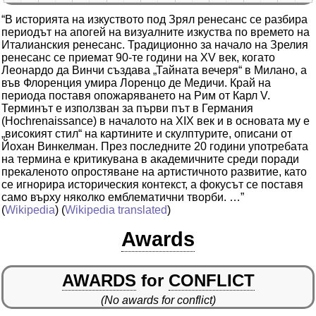
“В историята на изкуството под Зрял ренесанс се разбира
периодът на апогей на визуалните изкуства по времето на
Италианския ренесанс. Традиционно за начало на Зрелия
ренесанс се приемат 90-те години на XV век, когато
Леонардо да Винчи създава „Тайната вечеря“ в Милано, а
във Флоренция умира Лоренцо де Медичи. Край на
периода поставя опожаряването на Рим от Карл V.
Терминът е използван за първи път в Германия
(Hochrenaissance) в началото на XIX век и в основата му е
„високият стил“ на картините и скулптурите, описани от
Йохан Винкелман. През последните 20 години употребата
на термина е критикувана в академичните среди поради
прекаленото опростяване на артистичното развитие, като
се игнорира историческия контекст, а фокусът се поставя
само върху няколко емблематични творби. …”
(
Wikipedia
) (
Wikipedia translated
)
Awards
AWARDS
for
CONFLICT
(No awards for conflict)