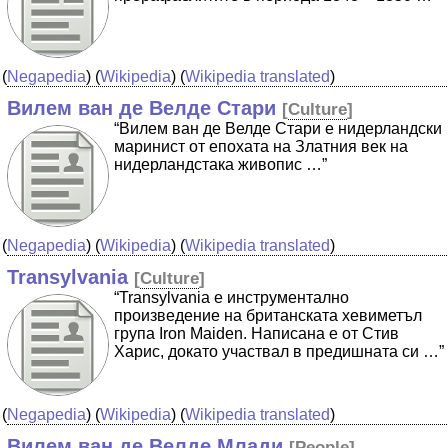
(
Negapedia
) (
Wikipedia
) (
Wikipedia translated
)
Вилем ван де Велде Стари
[
Culture
]
“Вилем ван де Велде Стари е нидерландски
маринист от епохата на Златния век на
нидерландстака живопис …”
(
Negapedia
) (
Wikipedia
) (
Wikipedia translated
)
Transylvania
[
Culture
]
“Transylvania е инструментално
произведение на британската хевиметъл
група Iron Maiden. Написана е от Стив
Харис, докато участвал в предишната си …”
(
Negapedia
) (
Wikipedia
) (
Wikipedia translated
)
Вилем ван де Велде Млади
[
People
]