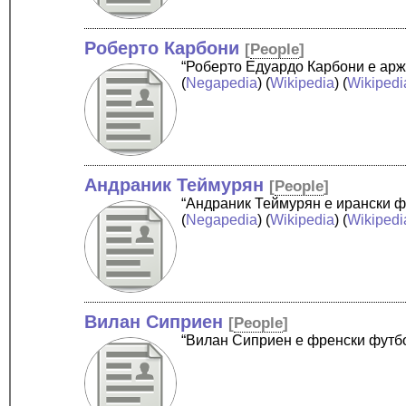
Роберто Карбони
[
People
]
“Роберто Едуардо Карбони е арже
(
Negapedia
) (
Wikipedia
) (
Wikipedi
Андраник Теймурян
[
People
]
“Андраник Теймурян е ирански ф
(
Negapedia
) (
Wikipedia
) (
Wikipedi
Вилан Сиприен
[
People
]
“Вилан Сиприен е френски футбо