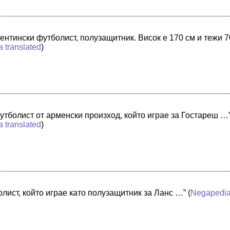
нтински футболист, полузащитник. Висок е 170 см и тежи 7
a translated
)
утболист от арменски произход, който играе за Гостареш …
a translated
)
лист, който играе като полузащитник за Ланс …”
(
Negapedi