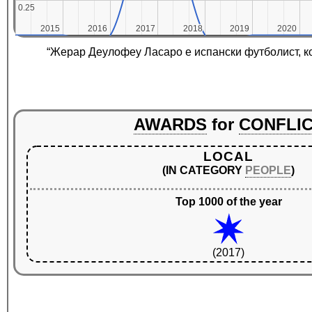
0.25
0.25
2015
2015
2016
2016
2017
2017
2018
2018
2019
2019
2020
2020
“Жерар Деулофеу Ласаро е испански футболист, ко
AWARDS
for
CONFLI
LOCAL
(IN CATEGORY
PEOPLE
)
Top 1000 of the year
(2017)