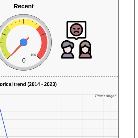
Recent
0
100
0
orical trend (2014 - 2023)
Time / Anger
Time / Anger