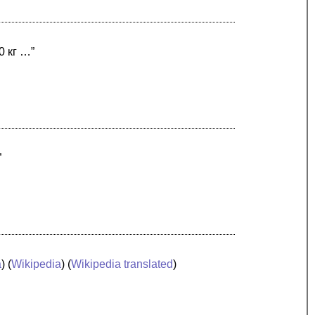
0 кг …”
”
a
) (
Wikipedia
) (
Wikipedia translated
)