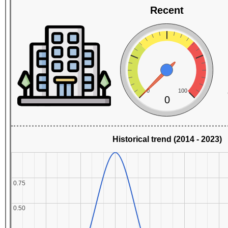
Recent
0
100
0
Historical trend (2014 - 2023)
0.75
0.75
0.50
0.50