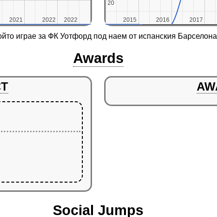
20
20
2021
2021
2022
2022
2022
2022
2015
2015
2016
2016
2017
2017
йто играе за ФК Уотфорд под наем от испанския Барселона
Awards
CT
AW
Social Jumps