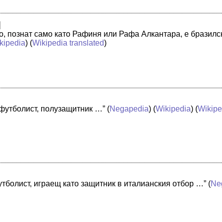
]
, познат само като Рафиня или Рафа Алкантара, е бразилск
kipedia
) (
Wikipedia translated
)
футболист, полузащитник …”
(
Negapedia
) (
Wikipedia
) (
Wikipe
утболист, играещ като защитник в италианския отбор …”
(
Ne