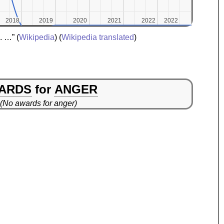
2018
2018
2019
2019
2020
2020
2021
2021
2022
2022
2022
2022
. …”
(
Wikipedia
) (
Wikipedia translated
)
ARDS
for
ANGER
(No awards for anger)