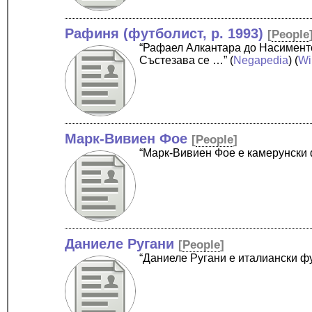
Рафиня (футболист, р. 1993)
[
People
“Рафаел Алкантара до Насименто
Състезава се …”
(
Negapedia
) (
Wi
Марк-Вивиен Фое
[
People
]
“Марк-Вивиен Фое е камерунски 
Даниеле Ругани
[
People
]
“Даниеле Ругани е италиански ф