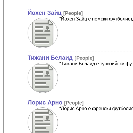
Йохен Зайц
[
People
]
“Йохен Зайц е немски футболист
Тижани Белаид
[
People
]
“Тижани Белаид е тунизийски фу
Лорис Арно
[
People
]
“Лорис Арно е френски футболис