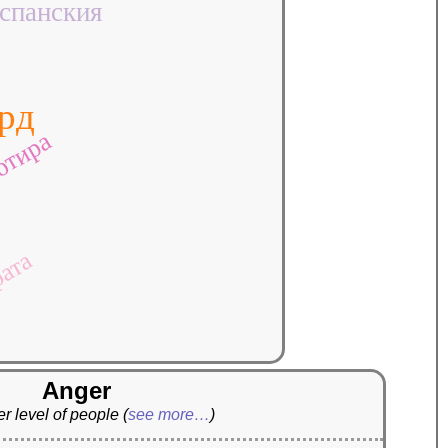
спанския
рд
ютира
рата
Anger
r level of people
(
see more…
)