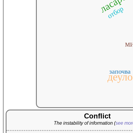
ласаро
отбор
м
започва
деул
Conflict
The instability of information
(
see mo