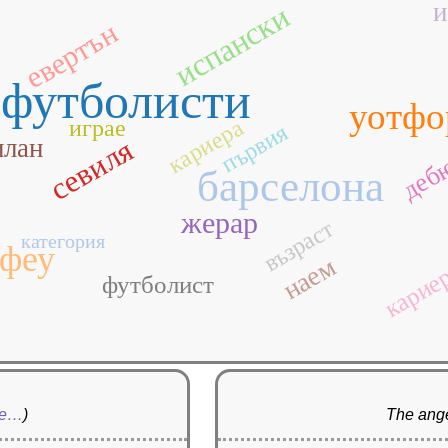
и
испански
евертън
футболисти
уотфо
кариера
играе
първия
деб
севиля
илан
барселона
жерар
възраст
категория
офеу
карие
наем
футболист
re…
)
The ange