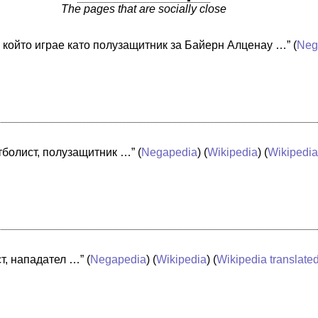
The pages that are socially close
, който играе като полузащитник за Байерн Алценау …”
(
Neg
тболист, полузащитник …”
(
Negapedia
) (
Wikipedia
) (
Wikipedia
т, нападател …”
(
Negapedia
) (
Wikipedia
) (
Wikipedia translate