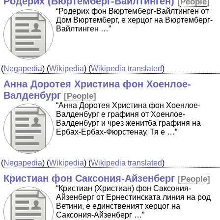
Родерих (Вюртемберг-Вайлтинген)
[
People
]
“Родерих фон Вюртемберг-Вайлтинген от
Дом Вюртемберг, е херцог на Вюртемберг-
Вайлтинген …”
(
Negapedia
) (
Wikipedia
) (
Wikipedia translated
)
Анна Доротея Христина фон Хоенлое-
Валденбург
[
People
]
“Анна Доротея Христина фон Хоенлое-
Валденбург е графиня от Хоенлое-
Валденбург и чрез женитба графиня на
Ербах-Ербах-Фюрстенау. Тя е …”
(
Negapedia
) (
Wikipedia
) (
Wikipedia translated
)
Кристиан фон Саксония-Айзенберг
[
People
]
“Кристиан (Христиан) фон Саксония-
Айзенберг от Ернестинската линия на род
Ветини, е единственият херцог на
Саксония-Айзенберг …”