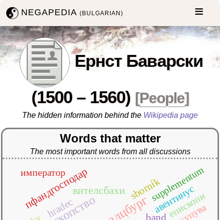
NEGAPEDIA
(BULGARIAN)
Ернст Баварски
(1500 – 1560)
[
People
]
The hidden information behind the
Wikipedia page
Words that matter
The most important words from all discussions
supplementum
пфандгосподар
император
sborník
авентинус
вителсбахи
епископи
залцбург
hradec
купува
band