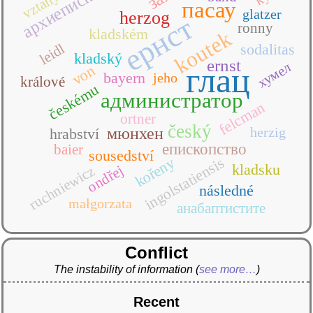
архиепископство
vztahy
пасау
glatzer
herzog
ернст
ronny
kladském
koutek
leidl
sodalitas
kladský
ernst
хумел
глац
von
bayern
jeho
králové
českému
администратор
felcman
ortner
český
мюнхен
herzig
hrabství
епископство
baier
sousedství
ingolstatiensis
kořeny
kladsku
ondřej
ruchniewicz
následné
małgorzata
анабаптистите
Conflict
The instability of information
(
see more…
)
Recent