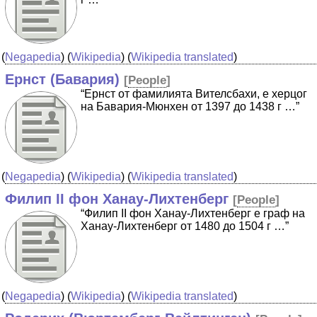
(
Negapedia
) (
Wikipedia
) (
Wikipedia translated
)
Ернст (Бавария)
[
People
]
“Ернст от фамилията Вителсбахи, e херцог
на Бавария-Мюнхен от 1397 до 1438 г …”
(
Negapedia
) (
Wikipedia
) (
Wikipedia translated
)
Филип II фон Ханау-Лихтенберг
[
People
]
“Филип II фон Ханау-Лихтенберг е граф на
Ханау-Лихтенберг от 1480 до 1504 г …”
(
Negapedia
) (
Wikipedia
) (
Wikipedia translated
)