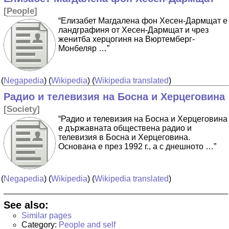
[
People
]
“Елизабет Магдалена фон Хесен-Дармщат е
ландграфиня от Хесен-Дармщат и чрез
женитба херцогиня на Вюртемберг-
Монбеляр …”
(
Negapedia
) (
Wikipedia
) (
Wikipedia translated
)
Радио и телевизия на Босна и Херцеговина
[
Society
]
“Радио и телевизия на Босна и Херцеговина
е държавната обществена радио и
телевизия в Босна и Херцеговина.
Основана е през 1992 г., а с днешното …”
(
Negapedia
) (
Wikipedia
) (
Wikipedia translated
)
See also:
Similar pages
Category:
People and self