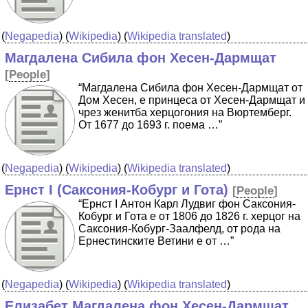
(
Negapedia
) (
Wikipedia
) (
Wikipedia translated
)
Магдалена Сибила фон Хесен-Дармщат
[
People
]
“Магдалена Сибила фон Хесен-Дармщат от
Дом Хесен, е принцеса от Хесен-Дармщат и
чрез женитба херцогония на Вюртемберг.
От 1677 до 1693 г. поема …”
(
Negapedia
) (
Wikipedia
) (
Wikipedia translated
)
Ернст I (Саксония-Кобург и Гота)
[
People
]
“Ернст I Антон Карл Лудвиг фон Саксония-
Кобург и Гота е от 1806 до 1826 г. херцог на
Саксония-Кобург-Заалфелд, от рода на
Ернестинските Ветини е от …”
(
Negapedia
) (
Wikipedia
) (
Wikipedia translated
)
Елизабет Магдалена фон Хесен-Дармщат