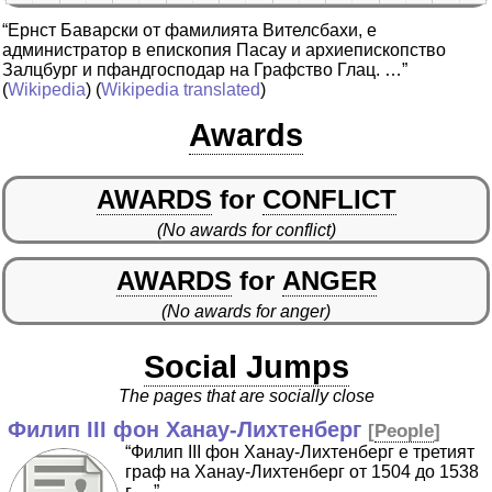
“Ернст Баварски от фамилията Вителсбахи, е
администратор в епископия Пасау и архиепископство
Залцбург и пфандгосподар на Графство Глац. …”
(
Wikipedia
) (
Wikipedia translated
)
Awards
AWARDS
for
CONFLICT
(No awards for conflict)
AWARDS
for
ANGER
(No awards for anger)
Social Jumps
The pages that are socially close
Филип III фон Ханау-Лихтенберг
[
People
]
“Филип III фон Ханау-Лихтенберг е третият
граф на Ханау-Лихтенберг от 1504 до 1538
г …”