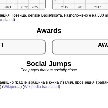
2021
2021
2022
2022
2022
2022
2015
2015
2016
2016
2017
2017
инция Потенца, регион Базиликата. Разположено е на 530 
anslated
)
Awards
CT
AW
Social Jumps
The pages that are socially close
истанищно градче и община в южна Италия, провинция Трапа
a
) (
Wikipedia
) (
Wikipedia translated
)