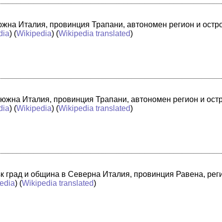
в южна Италия, провинция Трапани, автономен регион и ост
dia
) (
Wikipedia
) (
Wikipedia translated
)
 южна Италия, провинция Трапани, автономен регион и ост
dia
) (
Wikipedia
) (
Wikipedia translated
)
лък град и община в Северна Италия, провинция Равена, ре
edia
) (
Wikipedia translated
)