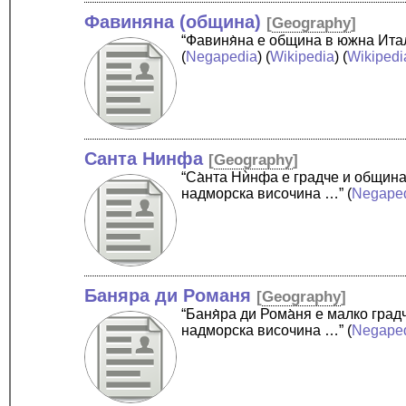
Фавиняна (община)
[
Geography
]
“Фавиня̀на е община в южна Ита
(
Negapedia
) (
Wikipedia
) (
Wikipedi
Санта Нинфа
[
Geography
]
“Са̀нта Нѝнфа е градче и общин
надморска височина …”
(
Negape
Баняра ди Романя
[
Geography
]
“Баня̀ра ди Рома̀ня е малко гр
надморска височина …”
(
Negape