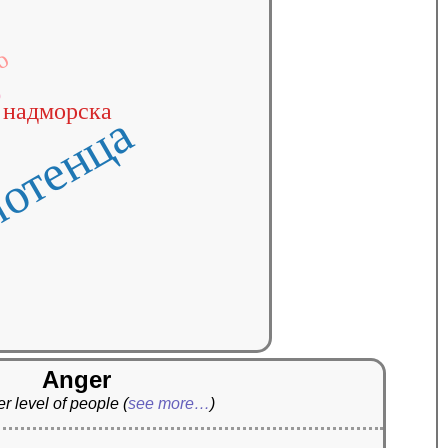
но
о
надморска
отенца
Anger
r level of people
(
see more…
)