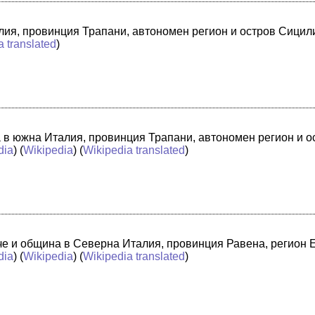
лия, провинция Трапани, автономен регион и остров Сицили
a translated
)
а в южна Италия, провинция Трапани, автономен регион и 
dia
) (
Wikipedia
) (
Wikipedia translated
)
адче и община в Северна Италия, провинция Равена, регион
dia
) (
Wikipedia
) (
Wikipedia translated
)