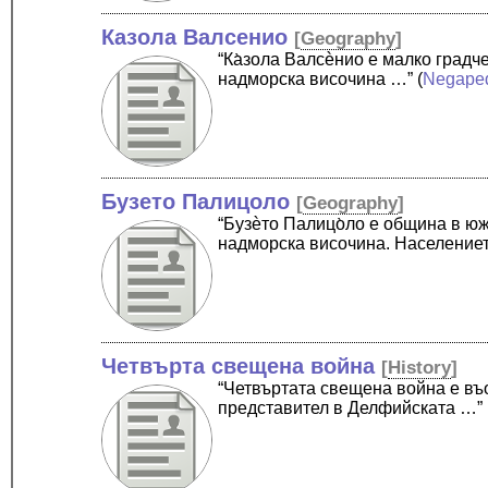
Казола Валсенио
[
Geography
]
“Ка̀зола Валсѐнио е малко град
надморска височина …”
(
Negape
Бузето Палицоло
[
Geography
]
“Бузѐто Палицо̀ло е община в ю
надморска височина. Население
Четвърта свещена война
[
History
]
“Четвъртата свещена война е въ
представител в Делфийската …”