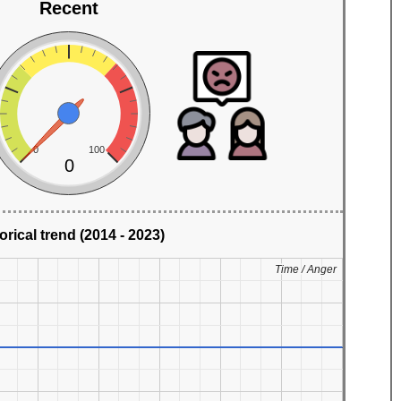
Recent
0
100
0
orical trend (2014 - 2023)
Time / Anger
Time / Anger