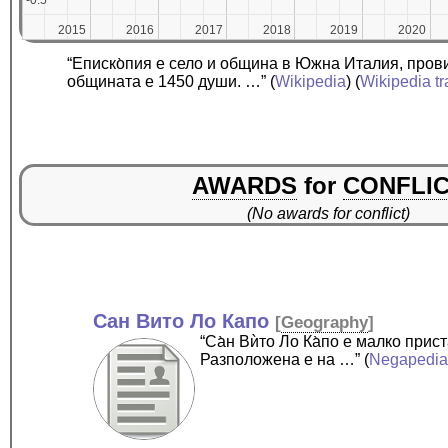
2015
2015
2016
2016
2017
2017
2018
2018
2019
2019
2020
2020
“Еписко̀пия е село и община в Южна Италия, пров
общината е 1450 души. …”
(
Wikipedia
) (
Wikipedia tr
AWARDS
for
CONFLI
(No awards for conflict)
Сан Вито Ло Капо
[
Geography
]
“Са̀н Вѝто Ло Ка̀по е малко пр
Разположена е на …”
(
Negapedi