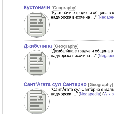
Кустоначи
[
Geography
]
“Кустона̀чи е градче и община 
надморска височина …”
(
Negape
Джибелина
[
Geography
]
“Джибелѝна е градче и община в
надморска височина …”
(
Negape
Сант'Агата сул Сантерно
[
Geography
]
“Cа̀ит'А̀гата сул Сантѐрно е ма
надморска …”
(
Negapedia
) (
Wikip