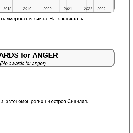
2018
2018
2019
2019
2020
2020
2021
2021
2022
2022
2022
2022
m надморска височина. Населението на
ARDS
for
ANGER
(No awards for anger)
ни, автономен регион и остров Сицилия.