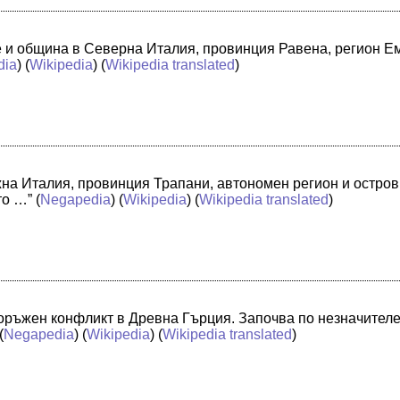
че и община в Северна Италия, провинция Равена, регион 
dia
) (
Wikipedia
) (
Wikipedia translated
)
жна Италия, провинция Трапани, автономен регион и остро
то …”
(
Negapedia
) (
Wikipedia
) (
Wikipedia translated
)
оръжен конфликт в Древна Гърция. Започва по незначителе
(
Negapedia
) (
Wikipedia
) (
Wikipedia translated
)