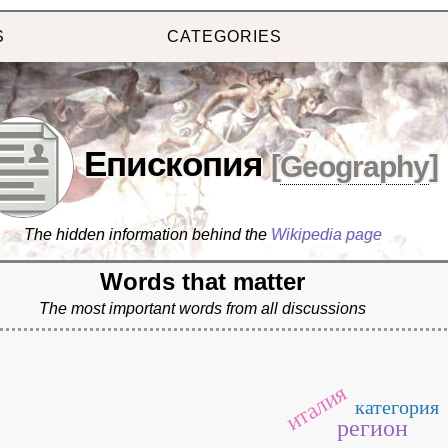
S
CATEGORIES
Епископия
[
Geography
]
The hidden information behind the
Wikipedia page
Words that matter
The most important words from all discussions
италия
категория
регион