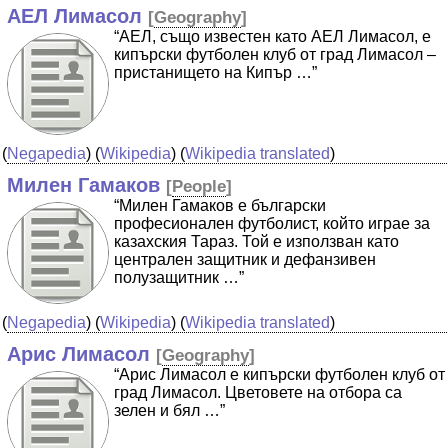
АЕЛ Лимасол
[
Geography
]
“АЕЛ, също известен като АЕЛ Лимасол, е
кипърски футболен клуб от град Лимасол –
пристанището на Кипър …”
(
Negapedia
) (
Wikipedia
) (
Wikipedia translated
)
Милен Гамаков
[
People
]
“Милен Гамаков е български
професионален футболист, който играе за
казахския Тараз. Той е използван като
централен защитник и дефанзивен
полузащитник …”
(
Negapedia
) (
Wikipedia
) (
Wikipedia translated
)
Арис Лимасол
[
Geography
]
“Арис Лимасол е кипърски футболен клуб от
град Лимасол. Цветовете на отбора са
зелен и бял …”