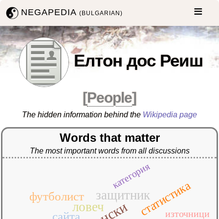
NEGAPEDIA
(BULGARIAN)
Елтон дос Реиш
[
People
]
The hidden information behind the
Wikipedia page
Words that matter
The most important words from all discussions
категория
статистика
защитник
футболист
френски
ловеч
източници
сайта