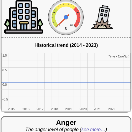
0
100
0
Historical trend (2014 - 2023)
1.0
1.0
Time / Conflict
Time / Conflict
0.5
0.5
0.0
0.0
-0.5
-0.5
2015
2015
2016
2016
2017
2017
2018
2018
2019
2019
2020
2020
2021
2021
2022
2022
Anger
The anger level of people
(
see more…
)