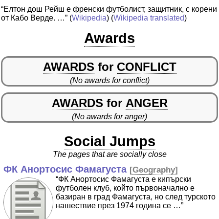
“Елтон дош Рейш е френски футболист, защитник, с корени
от Кабо Верде. …”
(
Wikipedia
) (
Wikipedia translated
)
Awards
AWARDS
for
CONFLICT
(No awards for conflict)
AWARDS
for
ANGER
(No awards for anger)
Social Jumps
The pages that are socially close
ФК Анортосис Фамагуста
[
Geography
]
“ФК Анортосис Фамагуста е кипърски
футболен клуб, който първоначално е
базиран в град Фамагуста, но след турското
нашествие през 1974 година се …”