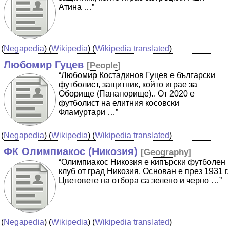
Атина …”
(
Negapedia
) (
Wikipedia
) (
Wikipedia translated
)
Любомир Гуцев
[
People
]
“Любомир Костадинов Гуцев е български
футболист, защитник, който играе за
Оборище (Панагюрище).. От 2020 е
футболист на елитния косовски
Фламуртари …”
(
Negapedia
) (
Wikipedia
) (
Wikipedia translated
)
ФК Олимпиакос (Никозия)
[
Geography
]
“Олимпиакос Никозия е кипърски футболен
клуб от град Никозия. Основан е през 1931 г.
Цветовете на отбора са зелено и черно …”
(
Negapedia
) (
Wikipedia
) (
Wikipedia translated
)