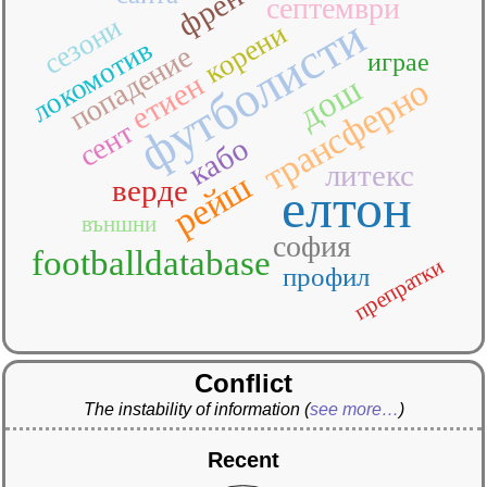
септември
футболисти
сезони
корени
локомотив
попадение
играе
етиен
дош
трансферно
сент
кабо
литекс
рейш
верде
елтон
външни
софия
footballdatabase
препратки
профил
Conflict
The instability of information
(
see more…
)
Recent