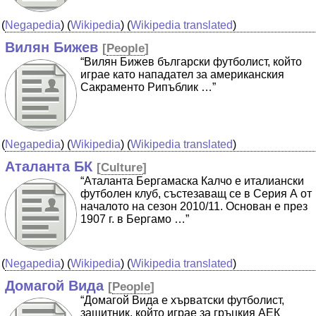
(
Negapedia
) (
Wikipedia
) (
Wikipedia translated
)
Вилян Бижев
[
People
]
“Вилян Бижев български футболист, който
играе като нападател за американския
Сакраменто Рипъблик …”
(
Negapedia
) (
Wikipedia
) (
Wikipedia translated
)
Аталанта БК
[
Culture
]
“Аталанта Бергамаска Калчо е италиански
футболен клуб, състезаващ се в Серия А от
началото на сезон 2010/11. Основан е през
1907 г. в Бергамо …”
(
Negapedia
) (
Wikipedia
) (
Wikipedia translated
)
Домагой Вида
[
People
]
“Домагой Вида е хърватски футболист,
защитник, който играе за гръцкия АЕК