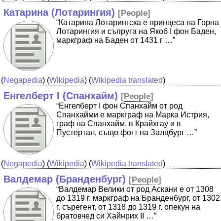
Катарина (Лотарингия)
[
People
]
“Катарина Лотарингска е принцеса на Горна
Лотарингия и съпруга на Якоб I фон Баден,
маркграф на Баден от 1431 г …”
(
Negapedia
) (
Wikipedia
) (
Wikipedia translated
)
Енгелберт I (Спанхайм)
[
People
]
“Енгелберт I фон Спанхайм от род
Спанхайми е маркграф на Марка Истрия,
граф на Спанхайм, в Крайхгау и в
Пустертал, също фогт на Залцбург …”
(
Negapedia
) (
Wikipedia
) (
Wikipedia translated
)
Валдемар (Бранденбург)
[
People
]
“Валдемар Велики от род Аскани е от 1308
до 1319 г. маркграф на Бранденбург, от 1302
г. сърегент, от 1318 до 1319 г. опекун на
братовчед си Хайнрих II …”