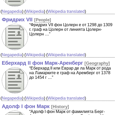
(
Negapedia
) (
Wikipedia
) (
Wikipedia translated
)
Фридрих VII
[
People
]
“Фридрих VII фон Цолерн е от 1298 до 1309
г. граф на Цолерн от линията Цолерн-
Цолерн …”
(
Negapedia
) (
Wikipedia
) (
Wikipedia translated
)
Еберхард II фон Марк-Аренберг
[
Geography
]
“Еберхард II или Еврар де ла Марк от рода
на Ламарките е граф на Аремберг от 1378
до 1454 г …”
(
Negapedia
) (
Wikipedia
) (
Wikipedia translated
)
Адолф I фон Марк
[
History
]
“Адолф I фон Марк от фамилията Берг-