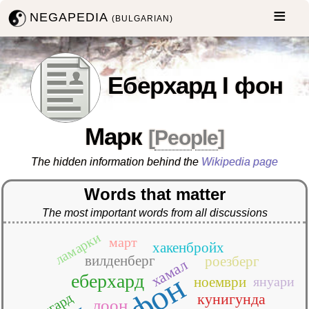
NEGAPEDIA
(BULGARIAN)
Еберхард I фон
Марк
[
People
]
The hidden information behind the
Wikipedia page
Words that matter
The most important words from all discussions
ламарки
март
хакенбройх
вилденберг
роезберг
хамал
фон
еберхард
ноември
януари
ермгард
кунигунда
лоон