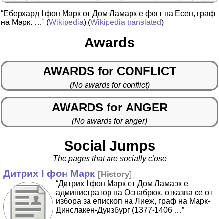
“Еберхард I фон Марк от Дом Ламарк е фогт на Есен, граф
на Марк. …”
(
Wikipedia
) (
Wikipedia translated
)
Awards
AWARDS
for
CONFLICT
(No awards for conflict)
AWARDS
for
ANGER
(No awards for anger)
Social Jumps
The pages that are socially close
Дитрих I фон Марк
[
History
]
“Дитрих I фон Марк от Дом Ламарк е
администратор на Оснабрюк, отказва се от
избора за епископ на Лиеж, граф на Марк-
Динслакен-Дуизбург (1377-1406 …”