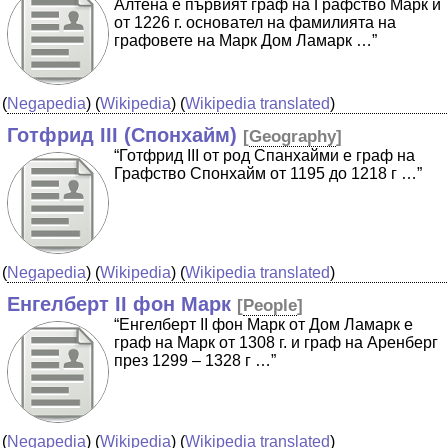
Алтена е първият граф на Графство Марк и
от 1226 г. основател на фамилията на
графовете на Марк Дом Ламарк …”
(
Negapedia
) (
Wikipedia
) (
Wikipedia translated
)
Готфрид III (Спонхайм)
[
Geography
]
“Готфрид III от род Спанхайми е граф на
Графство Спонхайм от 1195 до 1218 г …”
(
Negapedia
) (
Wikipedia
) (
Wikipedia translated
)
Енгелберт II фон Марк
[
People
]
“Енгелберт II фон Марк от Дом Ламарк е
граф на Марк от 1308 г. и граф на Аренберг
през 1299 – 1328 г …”
(
Negapedia
) (
Wikipedia
) (
Wikipedia translated
)