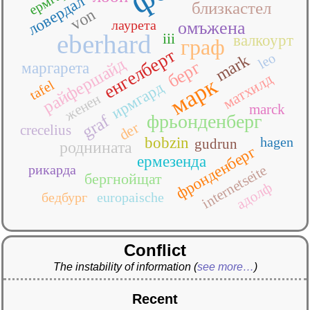
ловердал
близкастел
von
лаурета
омъжена
eberhard
iii
валкоурт
граф
енгелберт
leo
mark
райфершайд
берг
маргарета
матхилд
марк
tafel
ирмгард
женен
marck
фрьонденберг
graf
der
crecelius
bobzin
hagen
gudrun
роднината
фронденберг
ермезенда
internetseite
рикарда
бергнойщат
адолф
бедбург
europaische
Conflict
The instability of information
(
see more…
)
Recent