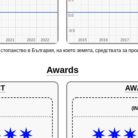
0.5
0.5
0.0
0.0
-0.5
-0.5
2021
2021
2022
2022
2022
2022
2015
2015
2016
2016
2017
2017
стопанство в България, на което земята, средствата за про
Awards
CT
AW
(I