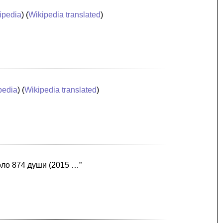
ipedia
) (
Wikipedia translated
)
pedia
) (
Wikipedia translated
)
оло 874 души (2015 …”