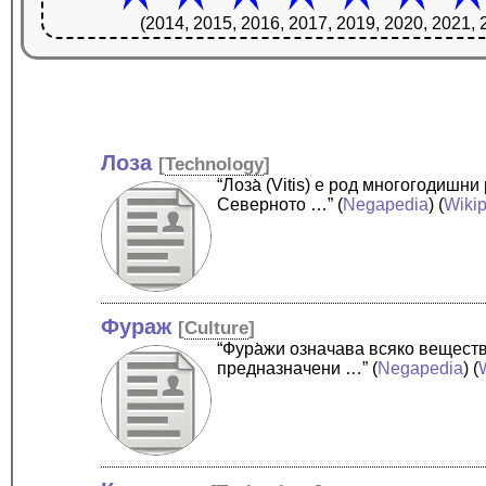
(2014, 2015, 2016, 2017, 2019, 2020, 2021, 
Лоза
[
Technology
]
“Лоза̀ (Vitis) е род многогодиш
Северното …”
(
Negapedia
) (
Wiki
Фураж
[
Culture
]
“Фура̀жи означава всяко веществ
предназначени …”
(
Negapedia
) (