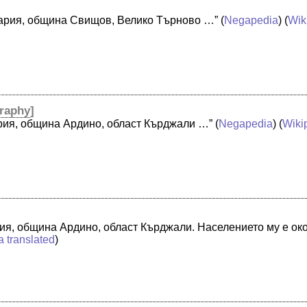
гария, община Свищов, Велико Търново …”
(
Negapedia
) (
Wik
raphy
]
рия, община Ардино, област Кърджали …”
(
Negapedia
) (
Wiki
ия, община Ардино, област Кърджали. Населението му е ок
a translated
)