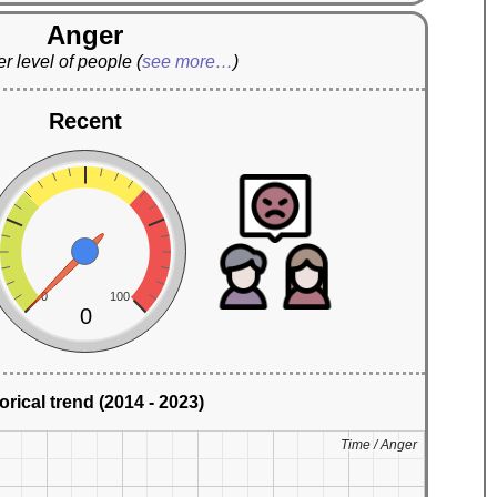
Anger
r level of people
(
see more…
)
Recent
0
100
0
orical trend (2014 - 2023)
Time / Anger
Time / Anger