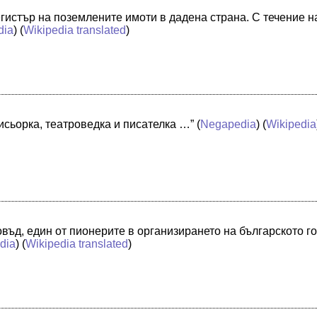
регистър на поземлените имоти в дадена страна. С течение 
dia
) (
Wikipedia translated
)
исьорка, театроведка и писателка …”
(
Negapedia
) (
Wikipedia
совъд, един от пионерите в организирането на българското 
dia
) (
Wikipedia translated
)