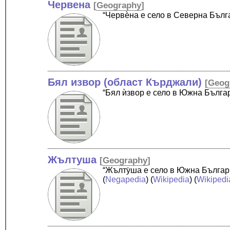
Червена
[
Geography
]
“Червѐна е село в Северна Бъл
Бял извор (област Кърджали)
[
Geog
“Бял ѝзвор е село в Южна Бълга
Жълтуша
[
Geography
]
“Жълту̀ша е село в Южна Българ
(
Negapedia
) (
Wikipedia
) (
Wikipedi