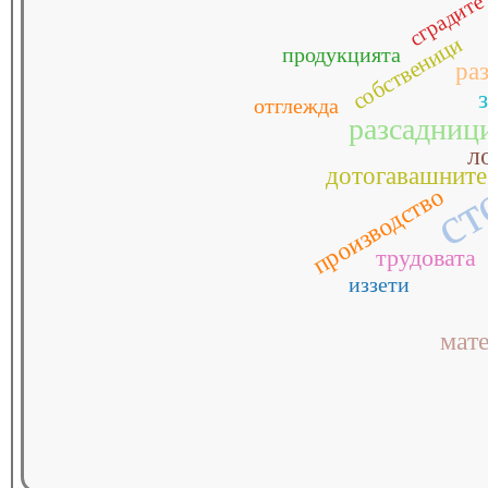
сградите
собственици
продукцията
ра
ст
отглежда
разсадниц
л
дотогавашните
производство
трудовата
иззети
мат