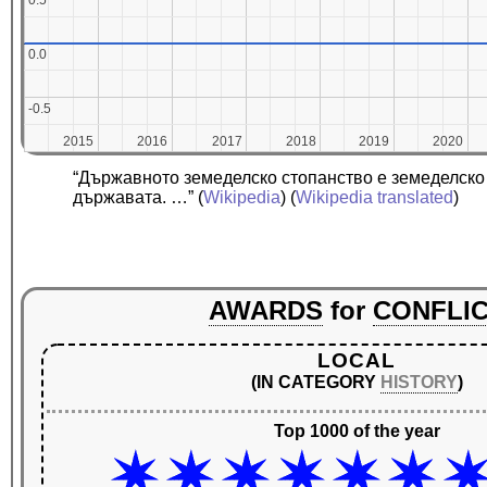
0.5
0.5
0.0
0.0
-0.5
-0.5
2015
2015
2016
2016
2017
2017
2018
2018
2019
2019
2020
2020
“Държавното земеделско стопанство е земеделско 
държавата. …”
(
Wikipedia
) (
Wikipedia translated
)
AWARDS
for
CONFLI
LOCAL
(IN CATEGORY
HISTORY
)
Top 1000 of the year