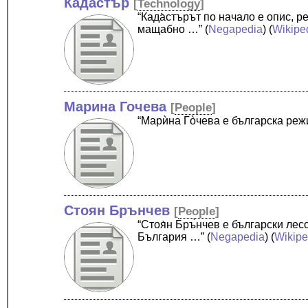
Кадастър
[
Technology
]
“Када̀стърът по начало е опис, 
мащабно …”
(
Negapedia
) (
Wikipe
Марина Гочева
[
People
]
“Марѝна Гòчева е българска реж
Стоян Брънчев
[
People
]
“Стоя̀н Бръ̀нчев е български ле
България …”
(
Negapedia
) (
Wikipe