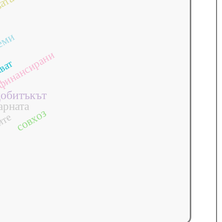
ата
еми
финансирани
ават
добитъкът
арната
совхоз
ите