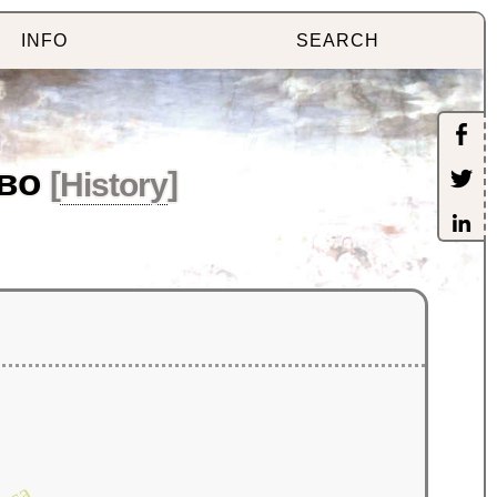
INFO
SEARCH
во
[
History
]