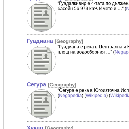
“Гуадалкивир е 4-тата по дълже
басейн 56 978 km². Името и …”
(
N
Гуадиана
[
Geography
]
“Гуадиана е река в Централна и
площ на водосборния …”
(
Negap
Сегура
[
Geography
]
“Сегура е река в Югоизточна Ис
(
Negapedia
) (
Wikipedia
) (
Wikipedi
Хукар
[
Geography
]