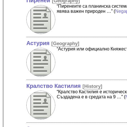
Пиренеи
[
Geography
]
“Пиренеите са планинска систем
явява важен природен …”
(
Nega
Астурия
[
Geography
]
“Астурия или официално Княжест
Кралство Кастилия
[
History
]
“Кралство Кастилия е историчес
Създадена е в средата на 9 …”
(