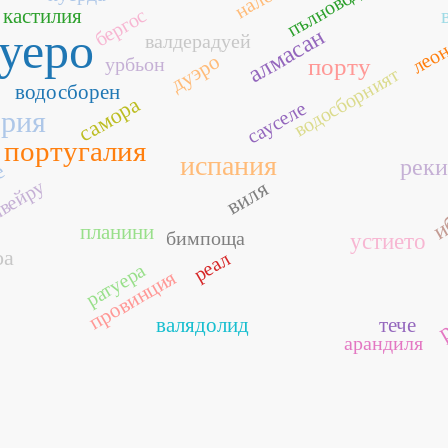
пълноводие
бергос
кастилия
алмасан
уеро
валдерадуей
лео
дуэро
урбьон
порту
водосборният
водосборен
самора
сауселе
ория
португалия
испания
реки
е
и
вейру
виля
планини
бимпоща
устието
оа
реал
ратуера
провинция
р
валядолид
тече
арандиля