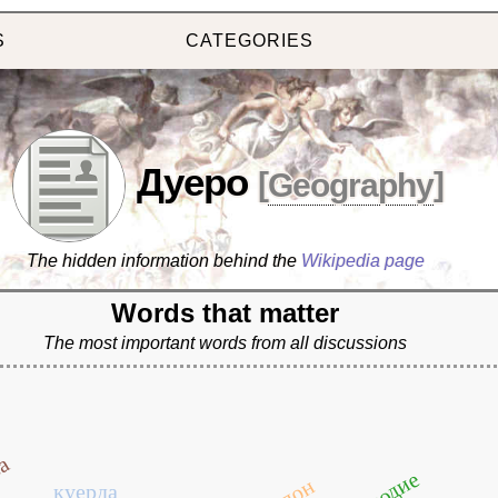
S
CATEGORIES
Дуеро
[
Geography
]
The hidden information behind the
Wikipedia page
Words that matter
The most important words from all discussions
на
налон
куерда