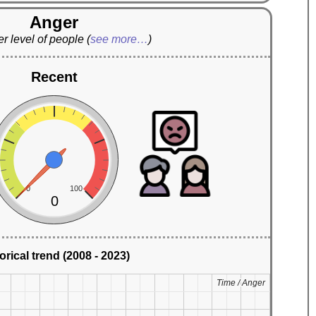
Anger
r level of people
(
see more…
)
Recent
0
100
0
orical trend (2008 - 2023)
Time / Anger
Time / Anger