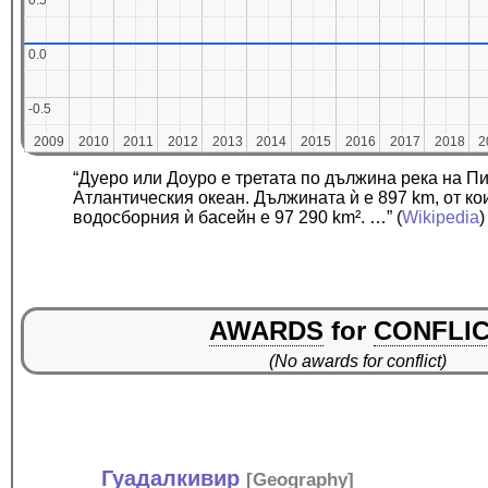
0.5
0.5
0.0
0.0
-0.5
-0.5
2009
2009
2010
2010
2011
2011
2012
2012
2013
2013
2014
2014
2015
2015
2016
2016
2017
2017
2018
2018
2
2
“Дуеро или Доуро е третата по дължина река на 
Атлантическия океан. Дължината ѝ е 897 km, от к
водосборния ѝ басейн е 97 290 km². …”
(
Wikipedia
)
AWARDS
for
CONFLI
(No awards for conflict)
Гуадалкивир
[
Geography
]