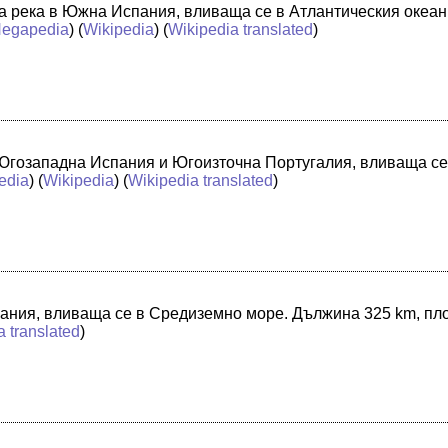
на река в Южна Испания, вливаща се в Атлантическия океа
egapedia
) (
Wikipedia
) (
Wikipedia translated
)
 Югозападна Испания и Югоизточна Португалия, вливаща се
edia
) (
Wikipedia
) (
Wikipedia translated
)
пания, вливаща се в Средиземно море. Дължина 325 km, пл
a translated
)