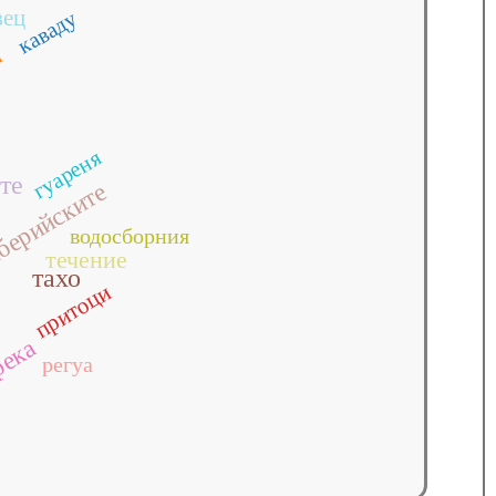
вец
каваду
н
гуареня
те
берийските
водосборния
течение
тахо
притоци
ека
регуа