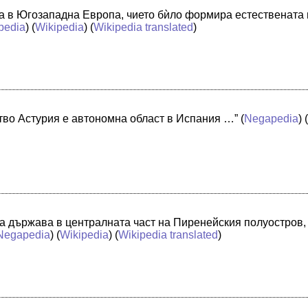
а в Югозападна Европа, чието бѝло формира естествената
pedia
) (
Wikipedia
) (
Wikipedia translated
)
во Астурия е автономна област в Испания …”
(
Negapedia
) 
ка държава в централната част на Пиренейския полуостров,
Negapedia
) (
Wikipedia
) (
Wikipedia translated
)