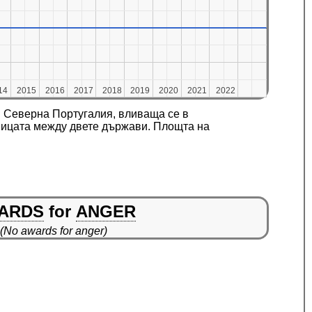
14
14
2015
2015
2016
2016
2017
2017
2018
2018
2019
2019
2020
2020
2021
2021
2022
2022
и Северна Португалия, вливаща се в
аницата между двете държави. Площта на
ARDS
for
ANGER
(No awards for anger)