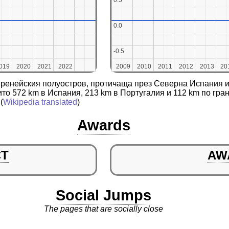
0.5
0.5
0.0
0.0
-0.5
-0.5
019
019
2020
2020
2021
2021
2022
2022
2009
2009
2010
2010
2011
2011
2012
2012
2013
2013
20
20
Пиренейския полуостров, протичаща през Северна Испания 
оито 572 km в Испания, 213 km в Португалия и 112 km по гр
 (
Wikipedia translated
)
Awards
CT
AW
Social Jumps
The pages that are socially close