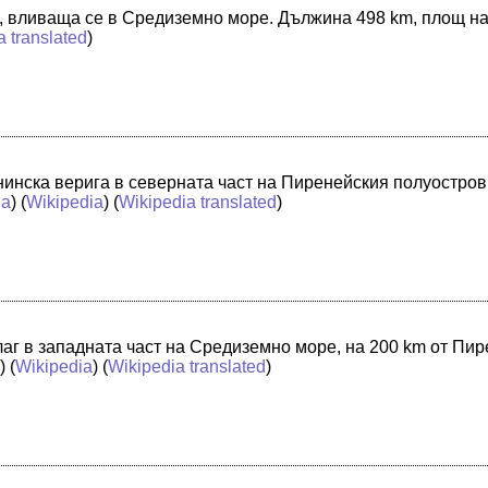
ия, вливаща се в Средиземно море. Дължина 498 km, площ н
a translated
)
нинска верига в северната част на Пиренейския полуостров
ia
) (
Wikipedia
) (
Wikipedia translated
)
лаг в западната част на Средиземно море, на 200 km от П
a
) (
Wikipedia
) (
Wikipedia translated
)