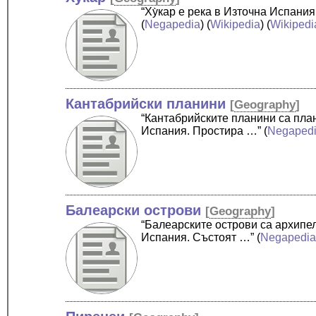
“Ху̀кар е река в Източна Испан
(
Negapedia
) (
Wikipedia
) (
Wikipedi
Кантабрийски планини
[
Geography
]
“Кантабрийските планини са пла
Испания. Простира …”
(
Negaped
Балеарски острови
[
Geography
]
“Балеарските острови са архипе
Испания. Състоят …”
(
Negapedi