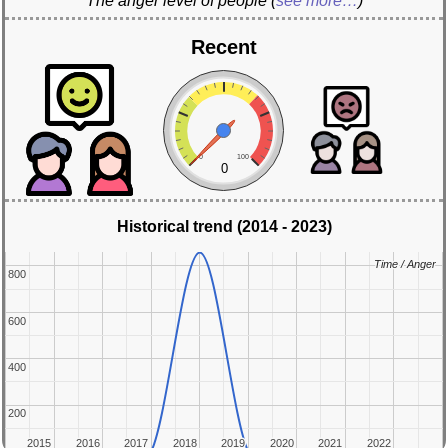
The anger level of people
(
see more…
)
Recent
0
100
0
Historical trend (2014 - 2023)
Time / Anger
Time / Anger
800
800
600
600
400
400
200
200
2015
2015
2016
2016
2017
2017
2018
2018
2019
2019
2020
2020
2021
2021
2022
2022