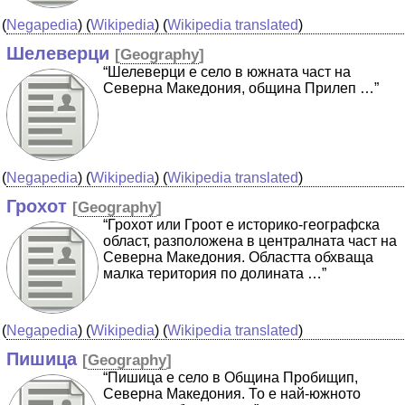
(
Negapedia
) (
Wikipedia
) (
Wikipedia translated
)
Шелеверци
[
Geography
]
“Шелеверци е село в южната част на
Северна Македония, община Прилеп …”
(
Negapedia
) (
Wikipedia
) (
Wikipedia translated
)
Грохот
[
Geography
]
“Грохот или Гроот е историко-географска
област, разположена в централната част на
Северна Македония. Областта обхваща
малка територия по долината …”
(
Negapedia
) (
Wikipedia
) (
Wikipedia translated
)
Пишица
[
Geography
]
“Пишица е село в Община Пробищип,
Северна Македония. То е най-южното