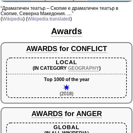
“Драматичен театър – Скопие е драматичен театър в
Скопие, Северна Македония. …”
(
Wikipedia
) (
Wikipedia translated
)
Awards
AWARDS
for
CONFLICT
LOCAL
(IN CATEGORY
GEOGRAPHY
)
Top 1000 of the year
(2018)
AWARDS
for
ANGER
GLOBAL