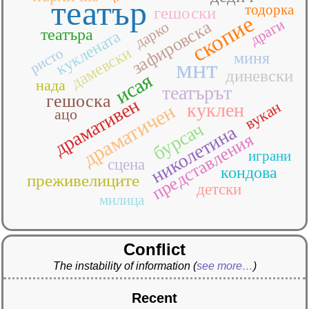
театър
тодорка
гешоски
скопие
драги
зафировска
дарко
театъра
куклената
дамевски
ристо
миня
мнт
диневски
исая
нада
театърът
гешоска
драмативен
вукан
куклен
драматичен
ацо
бурсач
николетина
представления
играни
сцена
кондова
преживелиците
детски
милица
Conflict
The instability of information
(
see more…
)
Recent