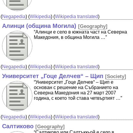
(
Negapedia
) (
Wikipedia
) (
Wikipedia translated
)
Алинци (община Могила)
[
Geography
]
“Алинци е село в южната част на Северна
Македония, в община Могила …”
(
Negapedia
) (
Wikipedia
) (
Wikipedia translated
)
Университет „Гоце Делчев“ – Щип
[
Society
]
“Университет „Гоце Делчев“ – Щип е
основан с решение на Събранието на
Северна Македония на 27 март 2007
година, с което той става четвъртият …”
(
Negapedia
) (
Wikipedia
) (
Wikipedia translated
)
Салтиково
[
Geography
]
“Салтиково или Салтъккьой е село в