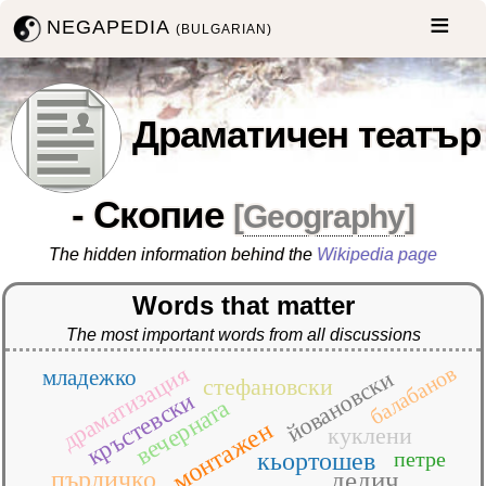
NEGAPEDIA
(BULGARIAN)
Драматичен театър
- Скопие
[
Geography
]
The hidden information behind the
Wikipedia page
Words that matter
The most important words from all discussions
драматизация
балабанов
младежко
йовановски
стефановски
кръстевски
вечерната
монтажен
куклени
кьортошев
петре
пърличко
дедич