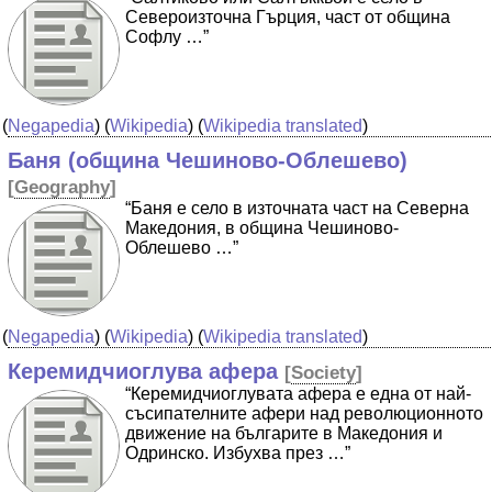
Североизточна Гърция, част от община
Софлу …”
(
Negapedia
) (
Wikipedia
) (
Wikipedia translated
)
Баня (община Чешиново-Облешево)
[
Geography
]
“Баня е село в източната част на Северна
Македония, в община Чешиново-
Облешево …”
(
Negapedia
) (
Wikipedia
) (
Wikipedia translated
)
Керемидчиоглува афера
[
Society
]
“Керемидчиоглувата афера е една от най-
съсипателните афери над революционното
движение на българите в Македония и
Одринско. Избухва през …”