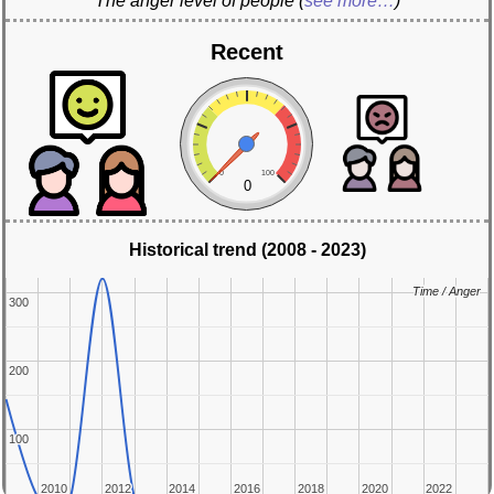
The anger level of people
(
see more…
)
Recent
0
100
0
Historical trend (2008 - 2023)
Time / Anger
Time / Anger
300
300
200
200
100
100
2010
2010
2012
2012
2014
2014
2016
2016
2018
2018
2020
2020
2022
2022