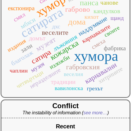
хумор
панса
чанове
експонира
сатирата
габрово
кандулков
смял
кихот
наддумване
щанд
мбхси
дома
карнавалите
дхс
своите
веселите
лъжовния
домът
музеят
смеха
издания
кожарска
зали
фабрика
сатира
хумора
благолаж
изложби
музея
карнавални
габровския
хитрините
неразделните
чаплин
четвъртъци
веселия
традиции
вавилонска
грехът
Conflict
The instability of information
(
see more…
)
Recent