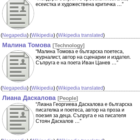
есеистка и художествена критичка …”
(
Negapedia
) (
Wikipedia
) (
Wikipedia translated
)
Малина Томова
[
Technology
]
“Малина Томова е българска поетеса,
журналист, автор на сценарии и издател.
Съпруга е на поета Иван Цанев …”
(
Negapedia
) (
Wikipedia
) (
Wikipedia translated
)
Лиана Даскалова
[
People
]
“Лиана Георгиева Даскалова е българска
писателка и поетеса, автор на проза и
поезия за деца. Съпруга е на писателя
Стоян Даскалов …”