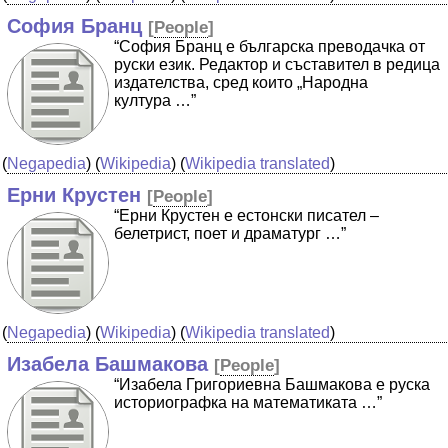
София Бранц
[
People
]
“София Бранц е българска преводачка от
руски език. Редактор и съставител в редица
издателства, сред които „Народна
култура …”
(
Negapedia
) (
Wikipedia
) (
Wikipedia translated
)
Ерни Крустен
[
People
]
“Ерни Крустен е естонски писател –
белетрист, поет и драматург …”
(
Negapedia
) (
Wikipedia
) (
Wikipedia translated
)
Изабела Башмакова
[
People
]
“Изабела Григориевна Башмакова е руска
историографка на математиката …”