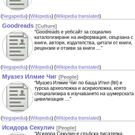
(
Negapedia
) (
Wikipedia
) (
Wikipedia translated
)
Goodreads
[
Culture
]
“Goodreads е уебсайт за социално
каталогизиране на информация, свързана с
книги, автори, издателства, цитати от книги,
рецензии и отзиви за книги …”
(
Negapedia
) (
Wikipedia
) (
Wikipedia translated
)
Муазез Илмие Чиг
[
People
]
“Муазез Илмие Чиг по баща Итил (İtil) е
турска археоложка и асириоложка, която
специализира в изучаването на шумерската
цивилизация …”
(
Negapedia
) (
Wikipedia
) (
Wikipedia translated
)
Исидора Секулич
[
People
]
“Исидора Секулич е сръбска писателка,