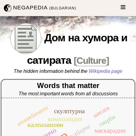
NEGAPEDIA
(BULGARIAN)
Дом на хумора и
сатирата
[
Culture
]
The hidden information behind the
Wikipedia page
Words that matter
The most important words from all discussions
изложбените
шегата
скулптурна
творби
композиция
калпазанови
кабарче
санчо
маскарадни