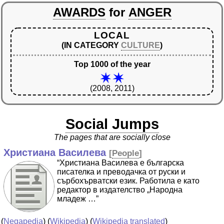
AWARDS
for
ANGER
LOCAL
(IN CATEGORY
CULTURE
)
Top 1000 of the year
(2008, 2011)
Social Jumps
The pages that are socially close
Христиана Василева
[
People
]
“Христиана Василева е българска
писателка и преводачка от руски и
сърбохърватски език. Работила е като
редактор в издателство „Народна
младеж …”
(
Negapedia
) (
Wikipedia
) (
Wikipedia translated
)