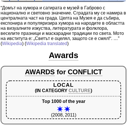
“Домът на хумора и сатирата е музей в Габрово с
национално и световно значение. Сградата му се намира в
централната част на града. Целта на Музея е да събира,
експонира и популяризира хумора на народите в областта
на визуалните изкуства, литературата и фолклора,
веселите празници и маскарадни традиции по света. Мото
на ивститута е: „Светът е оцелял, защото се е смял!“. …”
(
Wikipedia
) (
Wikipedia translated
)
Awards
AWARDS
for
CONFLICT
LOCAL
(IN CATEGORY
CULTURE
)
Top 1000 of the year
(2008, 2011)