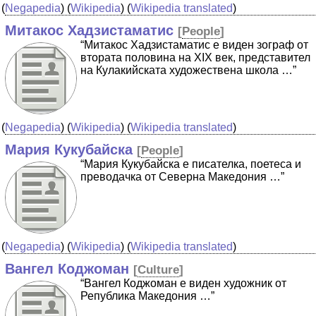
(
Negapedia
) (
Wikipedia
) (
Wikipedia translated
)
Митакос Хадзистаматис
[
People
]
“Митакос Хадзистаматис е виден зограф от
втората половина на XIХ век, представител
на Кулакийската художествена школа …”
(
Negapedia
) (
Wikipedia
) (
Wikipedia translated
)
Мария Кукубайска
[
People
]
“Мария Кукубайска е писателка, поетеса и
преводачка от Северна Македония …”
(
Negapedia
) (
Wikipedia
) (
Wikipedia translated
)
Вангел Коджоман
[
Culture
]
“Вангел Коджоман е виден художник от
Република Македония …”