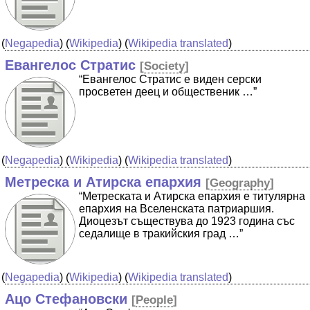
(
Negapedia
) (
Wikipedia
) (
Wikipedia translated
)
Евангелос Стратис
[
Society
]
“Евангелос Стратис е виден серски
просветен деец и общественик …”
(
Negapedia
) (
Wikipedia
) (
Wikipedia translated
)
Метреска и Атирска епархия
[
Geography
]
“Метреската и Атирска епархия e титулярна
епархия на Вселенската патриаршия.
Диоцезът съществува до 1923 година със
седалище в тракийския град …”
(
Negapedia
) (
Wikipedia
) (
Wikipedia translated
)
Ацо Стефановски
[
People
]