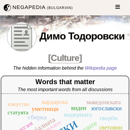
NEGAPEDIA
(BULGARIAN)
Димо Тодоровски
[
Culture
]
The hidden information behind the
Wikipedia page
Words that matter
The most important words from all discussions
вардарска
македонската
изкуство
виден
югославски
уметници
статуята
модерната
сбирка
творби
официјалната
науките
музея
световни