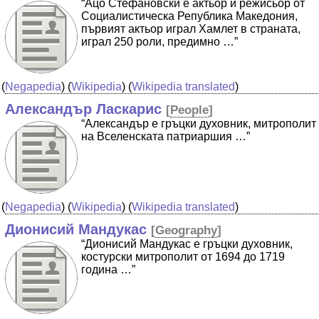
“Ацо Стефановски е актьор и режисьор от
Социалистическа Република Македония,
първият актьор играл Хамлет в страната,
играл 250 роли, предимно …”
(
Negapedia
) (
Wikipedia
) (
Wikipedia translated
)
Александър Ласкарис
[
People
]
“Александър е гръцки духовник, митрополит
на Вселенската патриаршия …”
(
Negapedia
) (
Wikipedia
) (
Wikipedia translated
)
Дионисий Мандукас
[
Geography
]
“Дионисий Мандукас е гръцки духовник,
костурски митрополит от 1694 до 1719
година …”