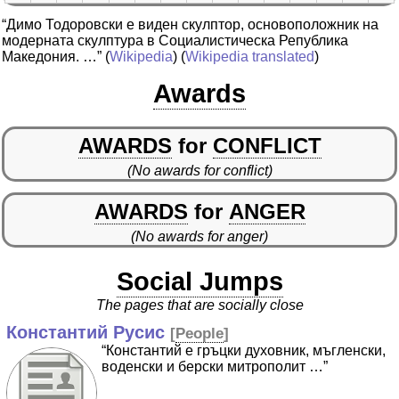
“Димо Тодоровски е виден скулптор, основоположник на
модерната скулптура в Социалистическа Република
Македония. …”
(
Wikipedia
) (
Wikipedia translated
)
Awards
AWARDS
for
CONFLICT
(No awards for conflict)
AWARDS
for
ANGER
(No awards for anger)
Social Jumps
The pages that are socially close
Константий Русис
[
People
]
“Константий е гръцки духовник, мъгленски,
воденски и берски митрополит …”