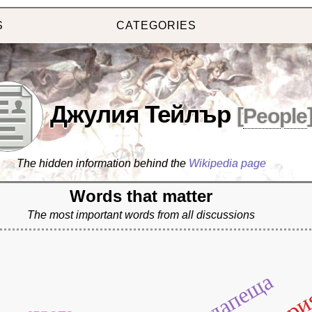
S
CATEGORIES
Джулия Тейлър
[
People
The hidden information behind the
Wikipedia page
Words that matter
The most important words from all discussions
будапеща