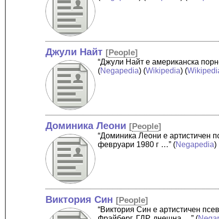
Джули Найт
[
People
]
“Джули Найт е американска порн
(
Negapedia
) (
Wikipedia
) (
Wikipedi
Доминика Леони
[
People
]
“Доминика Леони е артистичен п
февруари 1980 г …”
(
Negapedia
) 
Виктория Син
[
People
]
“Виктория Син е артистичен псев
Фрайберг, ГДР, днешна …”
(
Nega