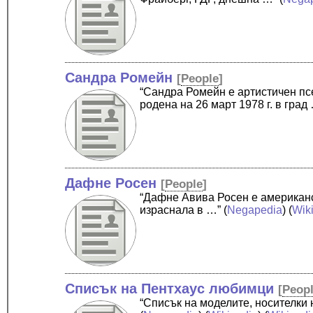
Сандра Ромейн
[
People
]
“Сандра Ромейн е артистичен пс
родена на 26 март 1978 г. в град
Дафне Росен
[
People
]
“Дафне Авива Росен е американск
израснала в …”
(
Negapedia
) (
Wik
Списък на Пентхаус любимци
[
Peop
“Списък на моделите, носителки