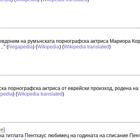
евдоним на румънската порнографска актриса Мариора Корн
 …”
(
Negapedia
) (
Wikipedia
) (
Wikipedia translated
)
а порнографска актриса от еврейски произход, родена на 9 
ipedia
) (
Wikipedia translated
)
le
]
 на титлата Пентхаус любимец на годината на списание Пен