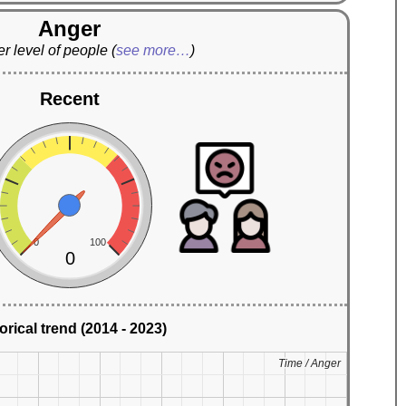
Anger
r level of people
(
see more…
)
Recent
0
100
0
orical trend (2014 - 2023)
Time / Anger
Time / Anger