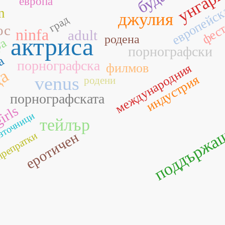
унгар
европа
европейс
n
джулия
фест
град
ос
ninfa
adult
актриса
родена
ра
порнографски
на
порнографска
филмов
международния
да
индустрия
venus
родени
порнографската
irls
зточници
тейлър
поддържа
еротичен
репратки