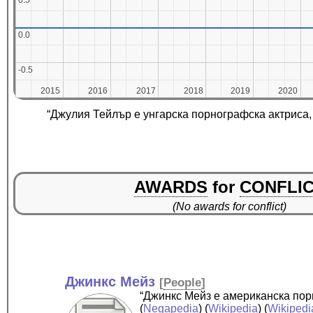
0.5
0.5
0.0
0.0
-0.5
-0.5
2015
2015
2016
2016
2017
2017
2018
2018
2019
2019
2020
2020
“Джулия Тейлър е унгарска порнографска актриса, 
AWARDS
for
CONFLI
(No awards for conflict)
Джинкс Мейз
[
People
]
“Джинкс Мейз е американска пор
(
Negapedia
) (
Wikipedia
) (
Wikipedi