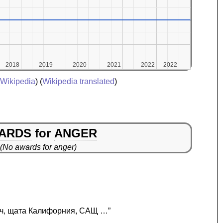
2018
2018
2019
2019
2020
2020
2021
2021
2022
2022
2022
2022
Wikipedia
) (
Wikipedia translated
)
ARDS
for
ANGER
(No awards for anger)
ийч, щата Калифорния, САЩ …”