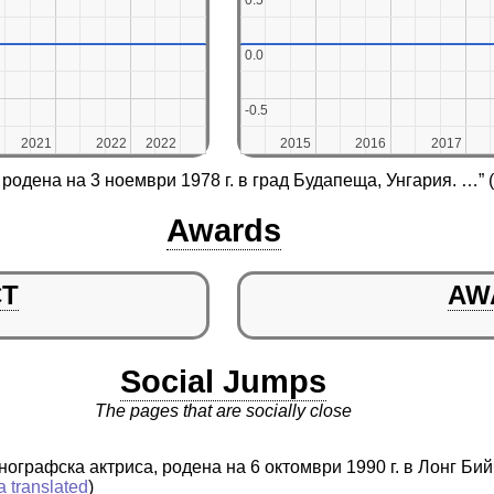
0.5
0.5
0.0
0.0
-0.5
-0.5
2021
2021
2022
2022
2022
2022
2015
2015
2016
2016
2017
2017
родена на 3 ноември 1978 г. в град Будапеща, Унгария. …”
(
Awards
CT
AW
Social Jumps
The pages that are socially close
нографска актриса, родена на 6 октомври 1990 г. в Лонг Б
a translated
)