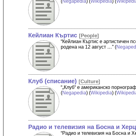
(
Negapedia
) (
Wikipedia
) (
Wikipedi
Кейлиан Къртис
[
People
]
“Кейлиан Къртис е артистичен п
родена на 12 август …”
(
Negaped
Клуб (списание)
[
Culture
]
“„Клуб“ е американско порногра
(
Negapedia
) (
Wikipedia
) (
Wikipedi
Радио и телевизия на Босна и Хер
“Радио и телевизия на Босна и 