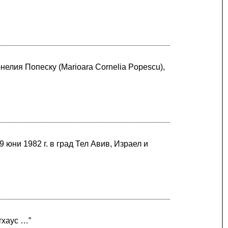
елия Попеску (Marioara Cornelia Popescu),
юни 1982 г. в град Тел Авив, Израел и
тхаус …”