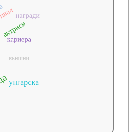
ия
ка
ивал
награди
актриси
кариера
външни
ща
унгарска