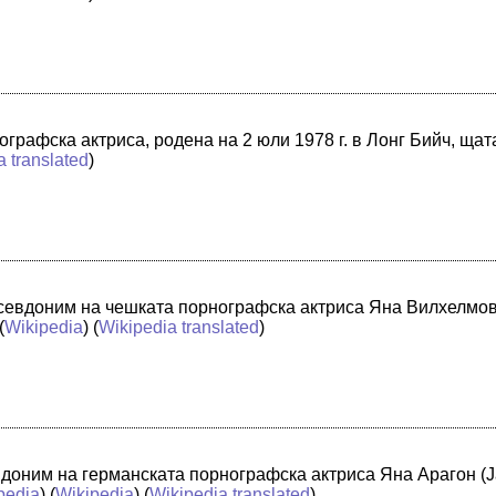
ографска актриса, родена на 2 юли 1978 г. в Лонг Бийч, щ
a translated
)
севдоним на чешката порнографска актриса Яна Вилхелмова
(
Wikipedia
) (
Wikipedia translated
)
доним на германската порнографска актриса Яна Арагон (Jan
pedia
) (
Wikipedia
) (
Wikipedia translated
)