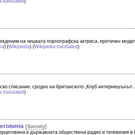
a translated
)
севдоним на чешката порнографска актриса, еротичен моде
ia
) (
Wikipedia
) (
Wikipedia translated
)
фско списание, сродно на британското „Клуб интернешънъл 
a translated
)
цеговина
[
Society
]
Херцеговина е държавната обществена радио и телевизия в