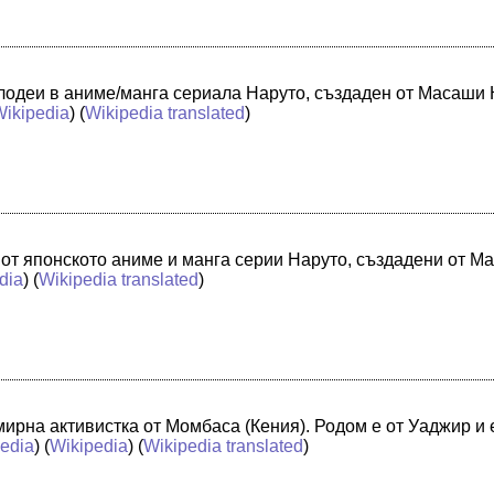
злодеи в аниме/манга сериала Наруто, създаден от Масаши 
Wikipedia
) (
Wikipedia translated
)
 от японското аниме и манга серии Наруто, създадени от М
dia
) (
Wikipedia translated
)
ирна активистка от Момбаса (Кения). Родом е от Уаджир и 
edia
) (
Wikipedia
) (
Wikipedia translated
)