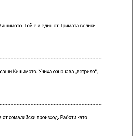
Кишимото. Той е и един от Тримата велики
асаши Кишимото. Учиха означава „ветрило“,
е от сомалийски произход. Работи като