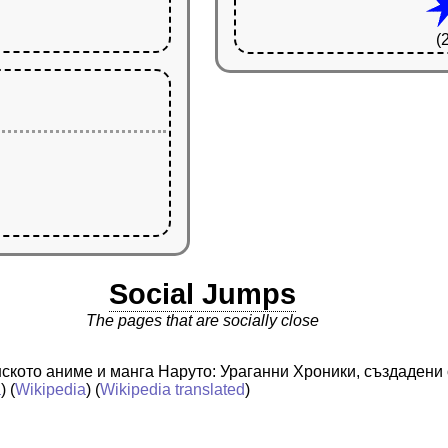
(
Social Jumps
The pages that are socially close
онското аниме и манга Наруто: Ураганни Хроники, създаден
a
) (
Wikipedia
) (
Wikipedia translated
)