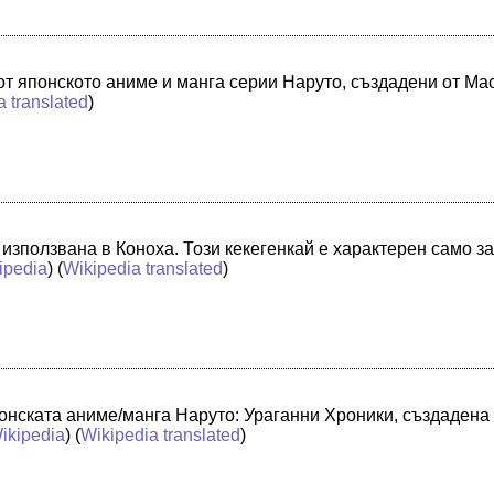
от японското аниме и манга серии Наруто, създадени от 
a translated
)
а използвана в Коноха. Този кекегенкай е характерен само з
ipedia
) (
Wikipedia translated
)
понската аниме/манга Наруто: Ураганни Хроники, създадена
ikipedia
) (
Wikipedia translated
)