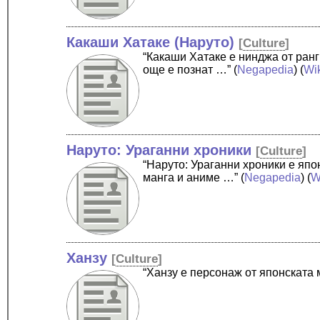
Какаши Хатаке (Наруто)
[
Culture
]
“Какаши Хатаке е нинджа от ранг
още е познат …”
(
Negapedia
) (
Wi
Наруто: Ураганни хроники
[
Culture
]
“Наруто: Ураганни хроники е яп
манга и аниме …”
(
Negapedia
) (
W
Ханзу
[
Culture
]
“Ханзу е персонаж от японската