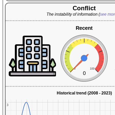
Conflict
The instability of information
(
see mo
Recent
0
100
0
Historical trend (2008 - 2023)
3
3