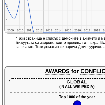
2
2
1
1
2009
2009
2010
2010
2011
2011
2012
2012
2013
2013
2014
2014
2015
2015
2016
2016
2017
2017
2018
2018
2
2
“Тази страница е списък с демоните в анимето и 
Бижуутата са зверове, които преливат от чакра. Вс
запечатан. Този домакин се нарича Джинчуурики. 
AWARDS
for
CONFLI
GLOBAL
(IN ALL WIKIPEDIA)
Top 1000 of the year