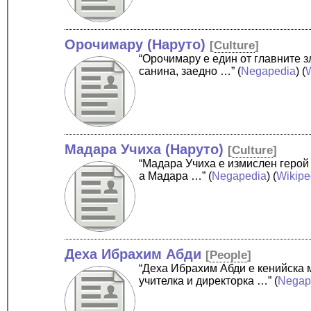
Орочимару (Наруто)
[
Culture
]
“Орочимару е един от главните 
санина, заедно …”
(
Negapedia
) (
Мадара Учиха (Наруто)
[
Culture
]
“Мадара Учиха е измислен герой
а Мадара …”
(
Negapedia
) (
Wikipe
Деха Ибрахим Абди
[
People
]
“Деха Ибрахим Абди е кенийска м
учителка и директорка …”
(
Negap