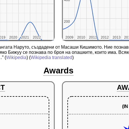
200
200
019
019
2020
2020
2021
2021
2022
2022
2009
2009
2010
2010
2011
2011
2012
2012
2013
2013
20
20
мангата Наруто, създадени от Масаши Кишимото. Ние познава
яко Бижуу се познава по броя на опашките, които има. Всяко
…”
(
Wikipedia
) (
Wikipedia translated
)
Awards
CT
AW
(I