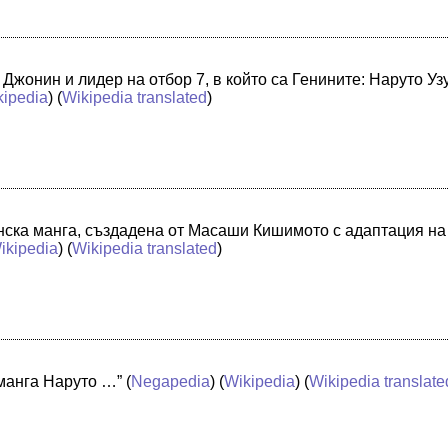
 Джонин и лидер на отбор 7, в който са Генините: Наруто У
kipedia
) (
Wikipedia translated
)
онска манга, създадена от Масаши Кишимото с адаптация на
ikipedia
) (
Wikipedia translated
)
 манга Наруто …”
(
Negapedia
) (
Wikipedia
) (
Wikipedia translate