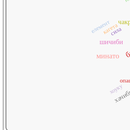
чак
елемент
кагета
сила
шичиби
б
минато
опа
хоуку
хачи