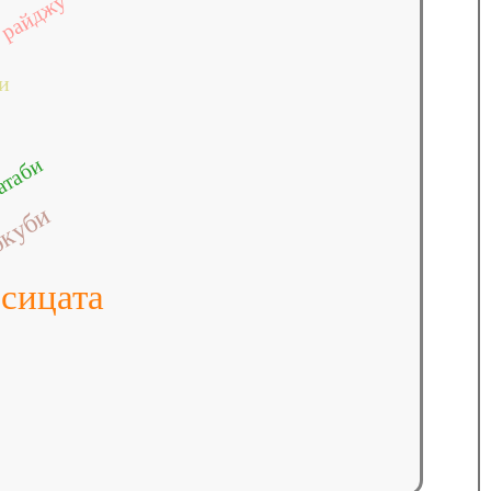
райджу
и
атаби
куби
сицата