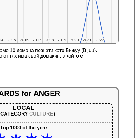
14
14
2015
2015
2016
2016
2017
2017
2018
2018
2019
2019
2020
2020
2021
2021
2022
2022
ме 10 демона познати като Бижуу (Bijuu).
 от тях има свой домакин, в който е
ARDS
for
ANGER
LOCAL
N CATEGORY
CULTURE
)
Top 1000 of the year