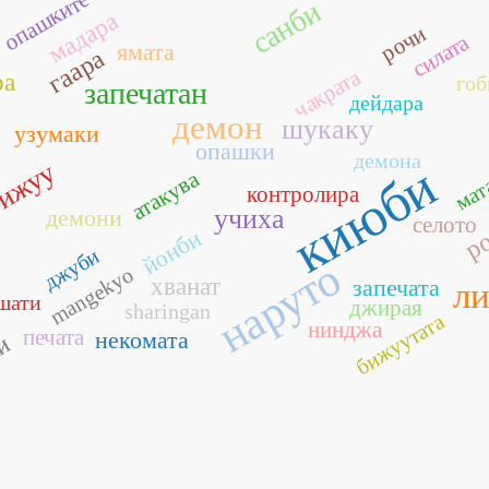
опашките
санби
мадара
рочи
силата
ямата
гаара
чакрата
ра
гоб
запечатан
дейдара
демон
шукаку
узумаки
опашки
демона
мат
киюби
ижуу
атакува
контролира
ро
учиха
демони
селото
йонби
джуби
наруто
mangekyo
хванат
запечата
ли
шати
джирая
sharingan
бижуутата
нинджа
печата
некомата
би