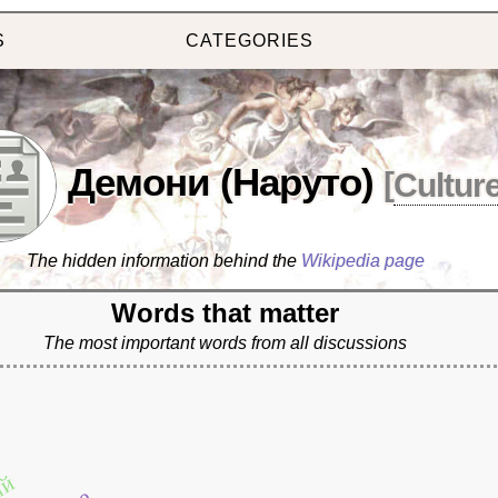
S
CATEGORIES
Демони (Наруто)
[
Cultur
The hidden information behind the
Wikipedia page
Words that matter
The most important words from all discussions
ий