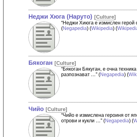
Неджи Хюга (Наруто)
[
Culture
]
“Неджи Хиюга е измислен герой 
(
Negapedia
) (
Wikipedia
) (
Wikipedi
Бякоган
[
Culture
]
“Бякоган Бякуган, е очна техник
разпознават …”
(
Negapedia
) (
Wik
Чийо
[
Culture
]
“Чийо е измислена героиня от я
отрови и кукли …”
(
Negapedia
) (
W