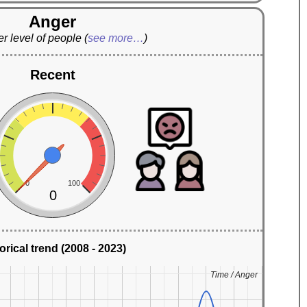
Anger
r level of people
(
see more…
)
Recent
0
100
0
orical trend (2008 - 2023)
Time / Anger
Time / Anger