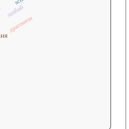
scifi
лахбиб
н
драгонети
ния