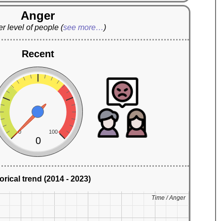
Anger
r level of people
(
see more…
)
Recent
0
100
0
orical trend (2014 - 2023)
Time / Anger
Time / Anger