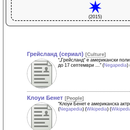
(2015)
Грейсланд (сериал)
[
Culture
]
“„Грейсланд“ е американски поли
до 17 септември …”
(
Negapedia
) 
Клоуи Бенет
[
People
]
“Клоуи Бенет е американска актр
(
Negapedia
) (
Wikipedia
) (
Wikipedi