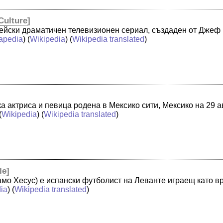
Culture
]
ейски драматичен телевизионен сериал, създаден от Джеф 
apedia
) (
Wikipedia
) (
Wikipedia translated
)
а актриса и певица родена в Мексико сити, Мексико на 29 ав
(
Wikipedia
) (
Wikipedia translated
)
le
]
мо Хесус) е испански футболист на Леванте играещ като вра
ia
) (
Wikipedia translated
)