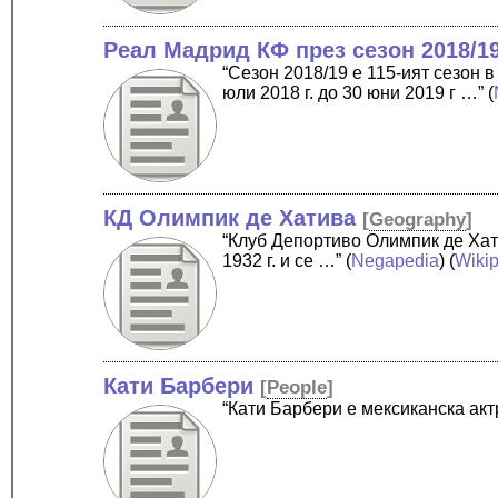
Реал Мадрид КФ през сезон 2018/1
“Сезон 2018/19 е 115-ият сезон 
юли 2018 г. до 30 юни 2019 г …”
(
КД Олимпик де Хатива
[
Geography
]
“Клуб Депортиво Олимпик де Хат
1932 г. и се …”
(
Negapedia
) (
Wiki
Кати Барбери
[
People
]
“Кати Барбери е мексиканска акт