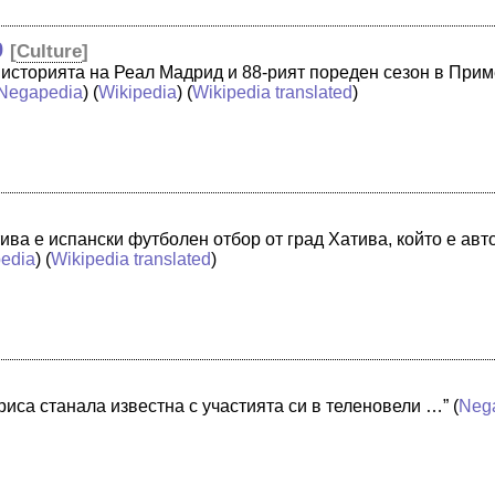
9
[
Culture
]
в историята на Реал Мадрид и 88-рият пореден сезон в При
Negapedia
) (
Wikipedia
) (
Wikipedia translated
)
ива е испански футболен отбор от град Хатива, който е авт
pedia
) (
Wikipedia translated
)
риса станала известна с участията си в теленовели …”
(
Neg