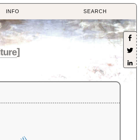
INFO
SEARCH
ture
]