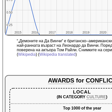
0.75
0.75
0.50
0.50
0.25
0.25
2015
2015
2016
2016
2017
2017
2018
2018
2019
2019
2020
2020
“„Демоните на Да Винчи“ е британско–американски
най-ранната възраст на Леонардо да Винчи. Поред
поверена на актьора Том Райли. Снимките на сериа
(
Wikipedia
) (
Wikipedia translated
)
AWARDS
for
CONFLI
LOCAL
(IN CATEGORY
CULTURE
)
Top 1000 of the year