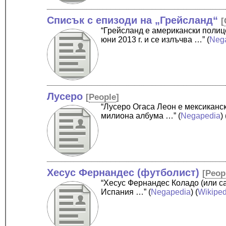
Списък с епизоди на „Грейсланд“
[
“Грейсланд е американски полиц
юни 2013 г. и се излъчва …”
(
Neg
Лусеро
[
People
]
“Лусеро Огаса Леон е мексиканск
милиона албума …”
(
Negapedia
) 
Хесус Фернандес (футболист)
[
Peop
“Хесус Фернандес Коладо (или са
Испания …”
(
Negapedia
) (
Wikiped