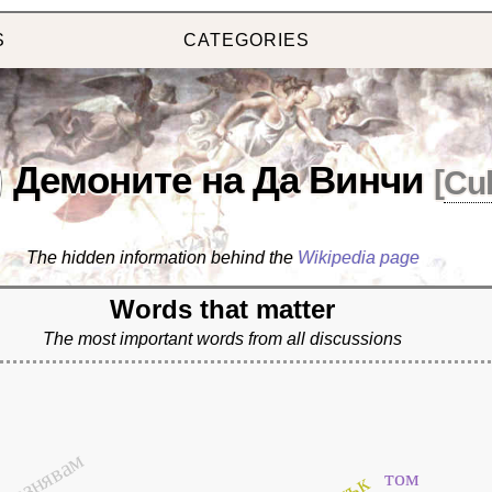
S
CATEGORIES
Демоните на Да Винчи
[
Cul
The hidden information behind the
Wikipedia page
Words that matter
The most important words from all discussions
блазнявам
том