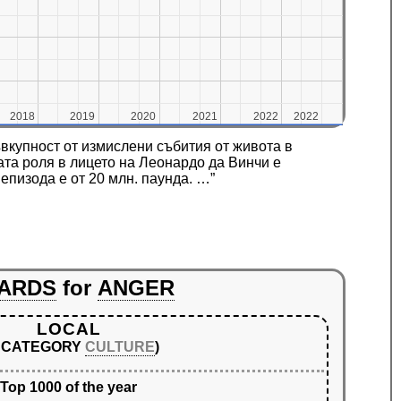
2018
2018
2019
2019
2020
2020
2021
2021
2022
2022
2022
2022
вкупност от измислени събития от живота в
ата роля в лицето на Леонардо да Винчи е
епизода е от 20 млн. паунда. …”
ARDS
for
ANGER
LOCAL
N CATEGORY
CULTURE
)
Top 1000 of the year