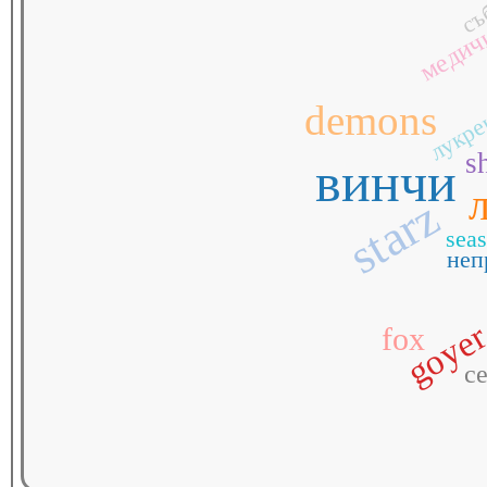
медич
лукре
demons
s
винчи
starz
sea
неп
goye
fox
с