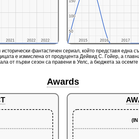
150
150
100
100
50
50
2021
2021
2022
2022
2022
2022
2015
2015
2016
2016
2017
2017
 исторически фантастичен сериал, който представя една съ
ицата е измислена от продуцента Дейвид С. Гойер, а главн
ла от първи сезон са правени в Уелс, а бюджета за осемте 
Awards
CT
AW
(I