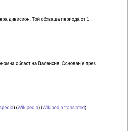
мера дивисион. Той обхваща периода от 1
ономна област на Валенсия. Основан е през
apedia
) (
Wikipedia
) (
Wikipedia translated
)