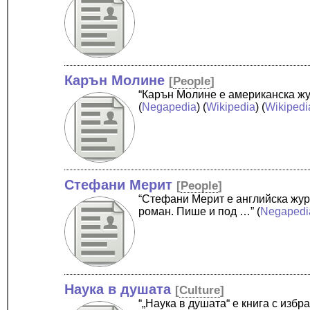
Карън Молине
[
People
]
“Карън Молине е американска жу
(
Negapedia
) (
Wikipedia
) (
Wikipedi
Стефани Мерит
[
People
]
“Стефани Мерит е английска жур
роман. Пише и под …”
(
Negapedi
Наука в душата
[
Culture
]
“„Наука в душата“ е книга с избр