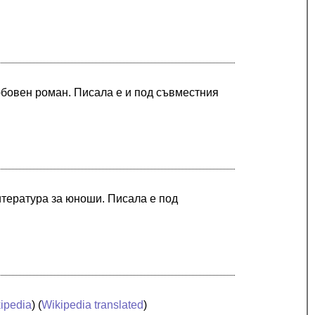
юбовен роман. Писала е и под съвместния
итература за юноши. Писала е под
ipedia
) (
Wikipedia translated
)