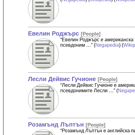
Евелин Роджърс
[
People
]
“Евелин Роджърс е американска 
псевдоним …”
(
Negapedia
) (
Wiki
Лесли Дейвис Гучионе
[
People
]
“Лесли Дейвис Гучионе е америк
псевдонимите Лесли …”
(
Negape
Розамънд Лъптън
[
People
]
“Розамънд Лъптън е английска п