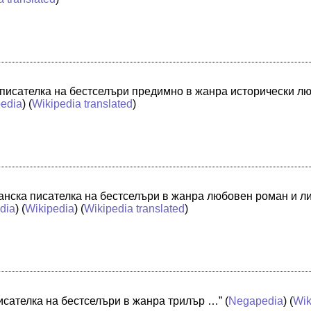
писателка на бестселъри предимно в жанра исторически л
pedia
) (
Wikipedia translated
)
анска писателка на бестселъри в жанра любовен роман и л
dia
) (
Wikipedia
) (
Wikipedia translated
)
исателка на бестселъри в жанра трилър …”
(
Negapedia
) (
Wik