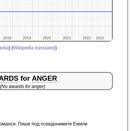
2018
2018
2019
2019
2020
2020
2021
2021
2022
2022
2022
2022
edia
) (
Wikipedia translated
)
ARDS
for
ANGER
(No awards for anger)
 романси. Пише под псевдонимите Емили