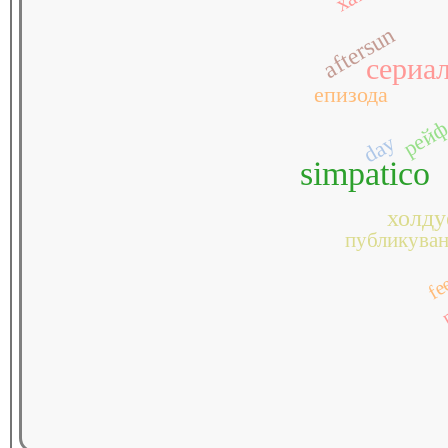
aftersun
сериа
епизода
рей
day
simpatico
холду
публикува
fe