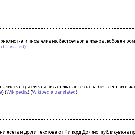
рналистка и писателка на бестселъри в жанра любовен ро
a translated
)
налистка, критичка и писателка, авторка на бестселъри в 
a
) (
Wikipedia
) (
Wikipedia translated
)
ани есета и други текстове от Ричард Докинс, публикувана п