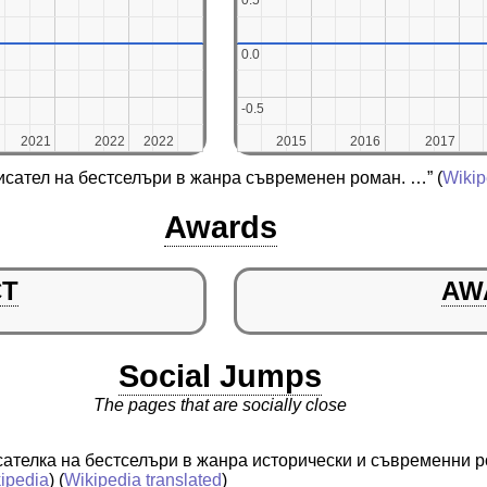
0.5
0.5
0.0
0.0
-0.5
-0.5
2021
2021
2022
2022
2022
2022
2015
2015
2016
2016
2017
2017
писател на бестселъри в жанра съвременен роман. …”
(
Wikip
Awards
CT
AW
Social Jumps
The pages that are socially close
сателка на бестселъри в жанра исторически и съвременни
ipedia
) (
Wikipedia translated
)