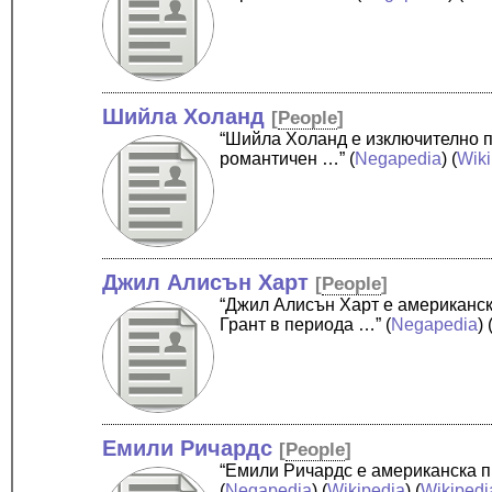
Шийла Холанд
[
People
]
“Шийла Холанд е изключително п
романтичен …”
(
Negapedia
) (
Wik
Джил Алисън Харт
[
People
]
“Джил Алисън Харт е американс
Грант в периода …”
(
Negapedia
) 
Емили Ричардс
[
People
]
“Емили Ричардс е американска п
(
Negapedia
) (
Wikipedia
) (
Wikipedi