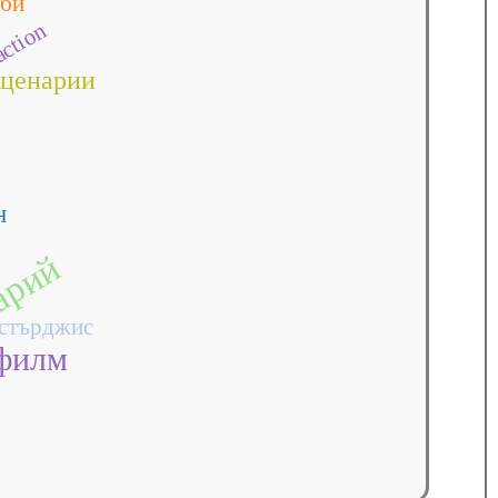
нби
action
сценарии
н
арий
стърджис
филм