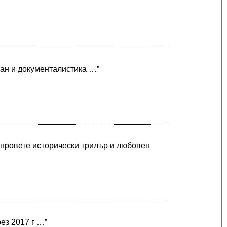
ман и документалистика …”
жанровете исторически трилър и любовен
рез 2017 г …”