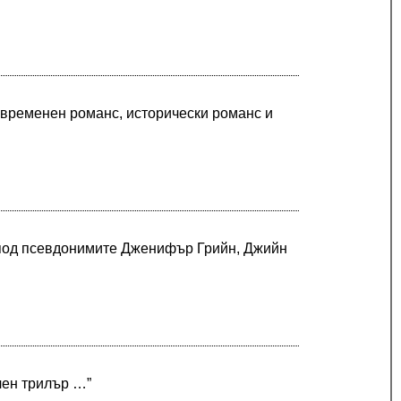
ъвременен романс, исторически романс и
 под псевдонимите Дженифър Грийн, Джийн
чен трилър …”