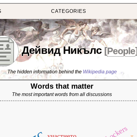
S
CATEGORIES
Дейвид Никълс
[
People
The hidden information behind the
Wikipedia page
Words that matter
The most important words from all discussions
shockers
участието