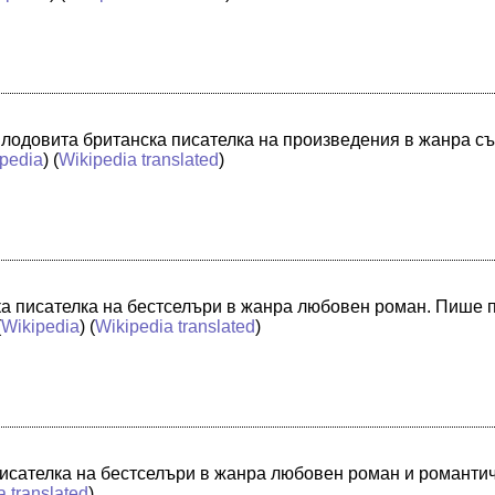
лодовита британска писателка на произведения в жанра с
ipedia
) (
Wikipedia translated
)
ка писателка на бестселъри в жанра любовен роман. Пише
(
Wikipedia
) (
Wikipedia translated
)
исателка на бестселъри в жанра любовен роман и романти
a translated
)