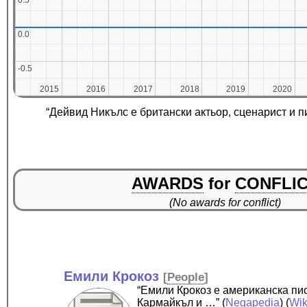
0.5
0.5
0.0
0.0
-0.5
-0.5
2015
2015
2016
2016
2017
2017
2018
2018
2019
2019
2020
2020
“Дейвид Никълс е британски актьор, сценарист и 
AWARDS
for
CONFLI
(No awards for conflict)
Емили Крокоз
[
People
]
“Емили Крокоз е американска пи
Кармайкъл и …”
(
Negapedia
) (
Wik