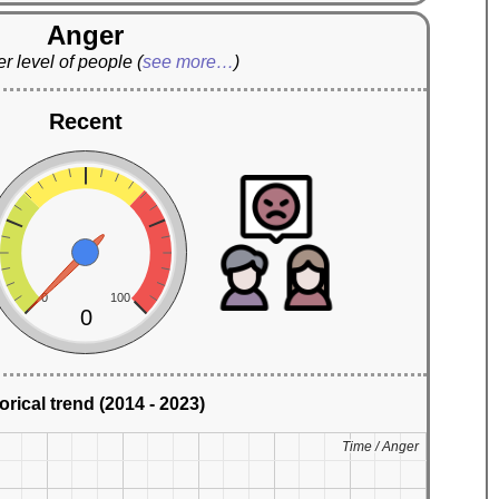
Anger
r level of people
(
see more…
)
Recent
0
100
0
orical trend (2014 - 2023)
Time / Anger
Time / Anger