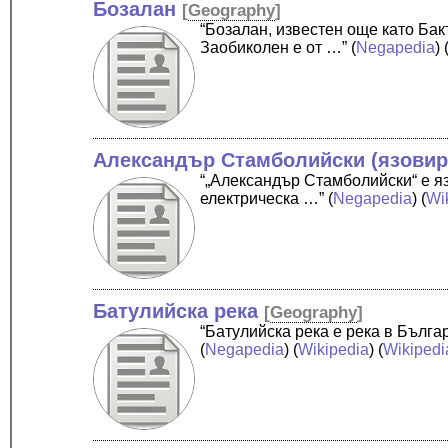
Бозалан
[
Geography
]
“Бозалан, известен още като Ба
Заобиколен е от …”
(
Negapedia
) 
Александър Стамболийски (язовир
“„Александър Стамболийски“ е я
електрическа …”
(
Negapedia
) (
Wi
Батулийска река
[
Geography
]
“Батулийска река е река в Бълга
(
Negapedia
) (
Wikipedia
) (
Wikipedi