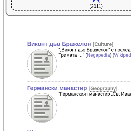
(2011)
Виконт дьо Бражелон
[
Culture
]
“„Виконт дьо Бражелон“ е после
Тримата …”
(
Negapedia
) (
Wikiped
Германски манастир
[
Geography
]
“Гѐрманският манастир „Св. Ива