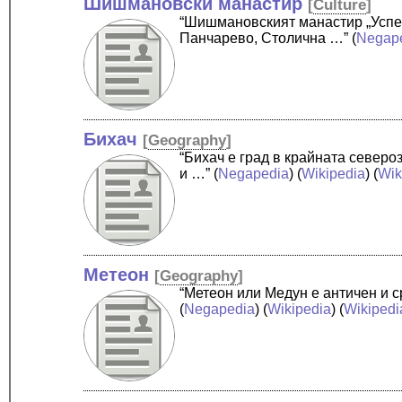
Шишмановски манастир
[
Culture
]
“Шишмановският манастир „Успен
Панчарево, Столична …”
(
Negap
Бихач
[
Geography
]
“Бихач е град в крайната северо
и …”
(
Negapedia
) (
Wikipedia
) (
Wik
Метеон
[
Geography
]
“Метеон или Медун е античен и 
(
Negapedia
) (
Wikipedia
) (
Wikipedi