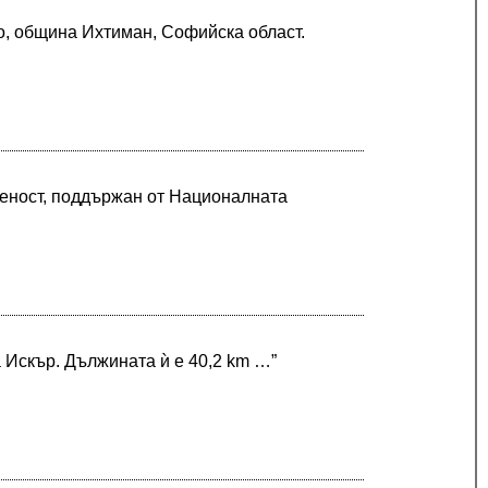
ко, община Ихтиман, Софийска област.
веност, поддържан от Националната
а Искър. Дължината ѝ е 40,2 km …”