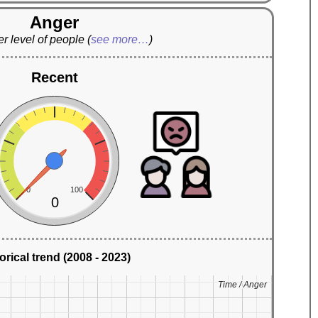
Anger
r level of people
(
see more…
)
Recent
0
100
0
orical trend (2008 - 2023)
Time / Anger
Time / Anger