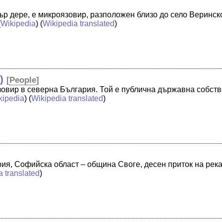
кър дере, е микроязовир, разположен близо до село Веринс
(
Wikipedia
) (
Wikipedia translated
)
)
[
People
]
зовир в северна България. Той е публична държавна собст
kipedia
) (
Wikipedia translated
)
рия, Софийска област – община Своге, десен приток на рек
a translated
)