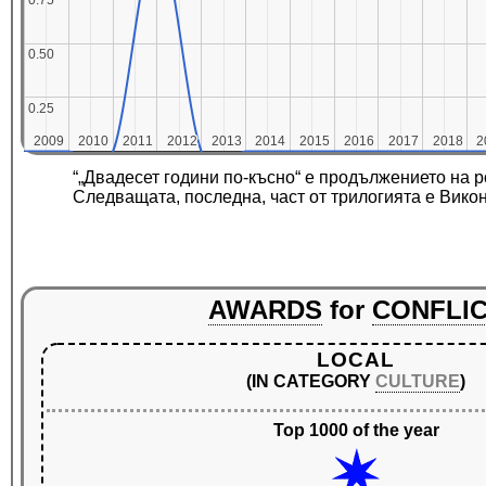
0.75
0.75
0.50
0.50
0.25
0.25
2009
2009
2010
2010
2011
2011
2012
2012
2013
2013
2014
2014
2015
2015
2016
2016
2017
2017
2018
2018
2
2
“„Двадесет години по-късно“ е продължението на р
Следващата, последна, част от трилогията е Вико
AWARDS
for
CONFLI
LOCAL
(IN CATEGORY
CULTURE
)
Top 1000 of the year