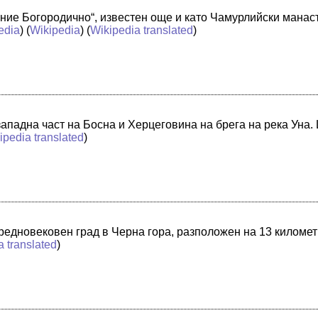
ие Богородично“, известен още и като Чамурлийски манас
edia
) (
Wikipedia
) (
Wikipedia translated
)
западна част на Босна и Херцеговина на брега на река Уна
ipedia translated
)
средновековен град в Черна гора, разположен на 13 киломе
a translated
)