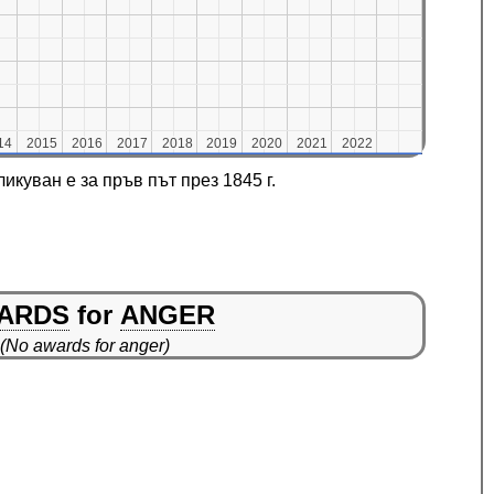
14
14
2015
2015
2016
2016
2017
2017
2018
2018
2019
2019
2020
2020
2021
2021
2022
2022
куван е за пръв път през 1845 г.
ARDS
for
ANGER
(No awards for anger)