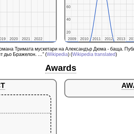
60
60
40
40
20
20
019
019
2020
2020
2021
2021
2022
2022
2009
2009
2010
2010
2011
2011
2012
2012
2013
2013
20
20
омана Тримата мускетари на Александър Дюма - баща. Публи
нт дьо Бражелон. …”
(
Wikipedia
) (
Wikipedia translated
)
Awards
CT
AW