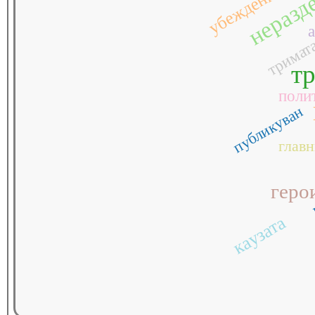
неразд
убеждения
тримат
т
поли
публикуван
главн
геро
каузата