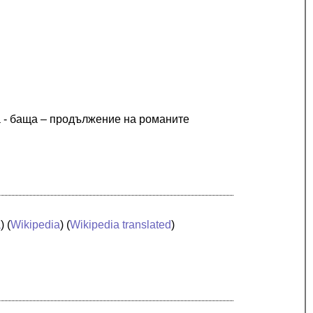
а - баща – продължение на романите
a
) (
Wikipedia
) (
Wikipedia translated
)