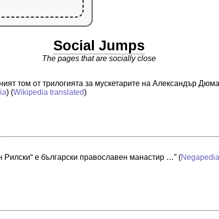
Social Jumps
The pages that are socially close
дният том от трилогията за мускетарите на Александър Дюм
ia
) (
Wikipedia translated
)
н Рилски“ е български православен манастир …”
(
Negapedi