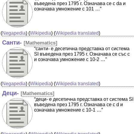
въведена през 1795 г. Означава се с da и
означава умножение с 101 …”
(
Negapedia
) (
Wikipedia
) (
Wikipedia translated
)
Санти-
[
Mathematics
]
“санти- е десетична представка от система
SI въведена през 1795 г. Означава се със c
и означава умножение с 10-2 …”
(
Negapedia
) (
Wikipedia
) (
Wikipedia translated
)
Деци-
[
Mathematics
]
“деци- е десетична представка от система SI
въведена през 1795 г. Означава се с d и
означава умножение с 10-1 …”