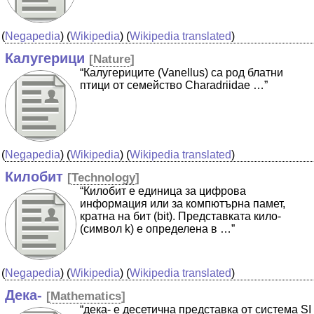
(
Negapedia
) (
Wikipedia
) (
Wikipedia translated
)
Калугерици
[
Nature
]
“Калугериците (Vanellus) са род блатни
птици от семейство Charadriidae …”
(
Negapedia
) (
Wikipedia
) (
Wikipedia translated
)
Килобит
[
Technology
]
“Килобит е единица за цифрова
информация или за компютърна памет,
кратна на бит (bit). Представката кило-
(символ k) е определена в …”
(
Negapedia
) (
Wikipedia
) (
Wikipedia translated
)
Дека-
[
Mathematics
]
“дека- е десетична представка от система SI