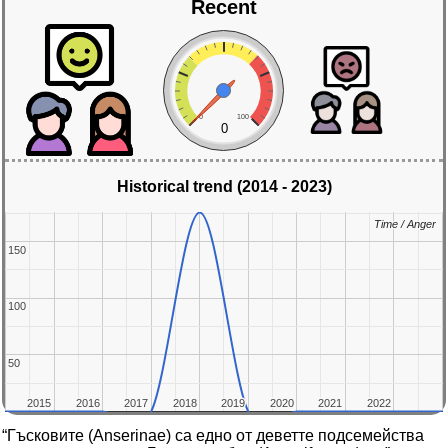
Recent
0
100
0
Historical trend (2014 - 2023)
Time / Anger
Time / Anger
150
150
100
100
50
50
2015
2015
2016
2016
2017
2017
2018
2018
2019
2019
2020
2020
2021
2021
2022
2022
“Гъсковите (Anserinae) са едно от деветте подсемейства