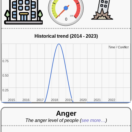
0
100
0
Historical trend (2014 - 2023)
Time / Conflict
Time / Conflict
0.75
0.75
0.50
0.50
0.25
0.25
2015
2015
2016
2016
2017
2017
2018
2018
2019
2019
2020
2020
2021
2021
2022
2022
Anger
The anger level of people
(
see more…
)