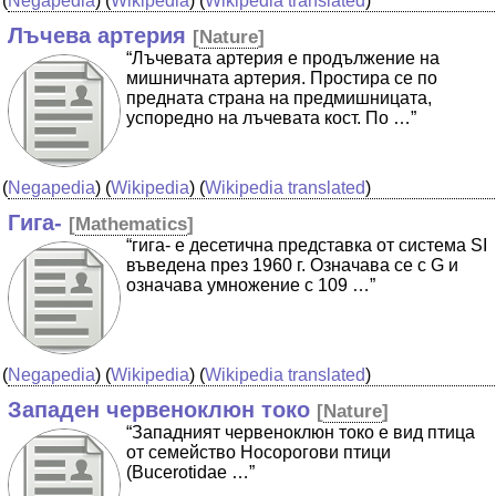
(
Negapedia
) (
Wikipedia
) (
Wikipedia translated
)
Лъчева артерия
[
Nature
]
“Лъчевата артерия е продължение на
мишничната артерия. Простира се по
предната страна на предмишницата,
успоредно на лъчевата кост. По …”
(
Negapedia
) (
Wikipedia
) (
Wikipedia translated
)
Гига-
[
Mathematics
]
“гига- е десетична представка от система SI
въведена през 1960 г. Означава се с G и
означава умножение с 109 …”
(
Negapedia
) (
Wikipedia
) (
Wikipedia translated
)
Западен червеноклюн токо
[
Nature
]
“Западният червеноклюн токо е вид птица
от семейство Носорогови птици
(Bucerotidae …”