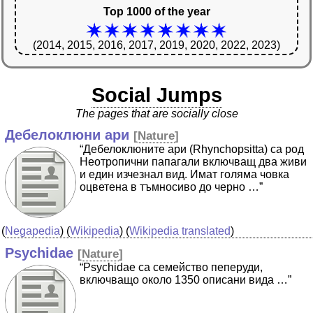
Top 1000 of the year
(2014, 2015, 2016, 2017, 2019, 2020, 2022, 2023)
Social Jumps
The pages that are socially close
Дебелоклюни ари
[
Nature
]
“Дебелоклюните ари (Rhynchopsitta) са род
Неотропични папагали включващ два живи
и един изчезнал вид. Имат голяма човка
оцветена в тъмносиво до черно …”
(
Negapedia
) (
Wikipedia
) (
Wikipedia translated
)
Psychidae
[
Nature
]
“Psychidae са семейство пеперуди,
включващо около 1350 описани вида …”