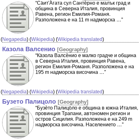
“Cа̀ит'А̀гата сул Сантѐрно е малък град и
община в Северна Италия, провинция
Равена, регион Емилия-Романя.
Разположена е на 11 m надморска …”
(
Negapedia
) (
Wikipedia
) (
Wikipedia translated
)
Казола Валсенио
[
Geography
]
“Ка̀зола Валсѐнио е малко градче и община
в Северна Италия, провинция Равена,
регион Емилия-Романя. Разположена е на
195 m надморска височина …”
(
Negapedia
) (
Wikipedia
) (
Wikipedia translated
)
Бузето Палицоло
[
Geography
]
“Бузѐто Палицо̀ло е община в южна Италия,
провинция Трапани, автономен регион и
остров Сицилия. Разположена е на 249 m
надморска височина. Населението …”