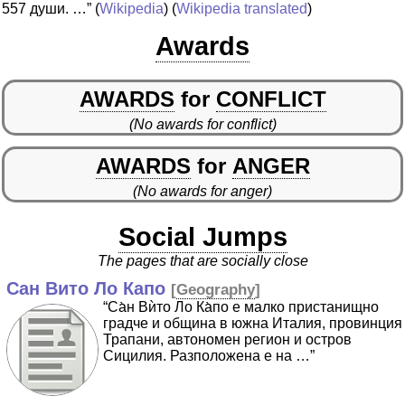
557 души. …”
(
Wikipedia
) (
Wikipedia translated
)
Awards
AWARDS
for
CONFLICT
(No awards for conflict)
AWARDS
for
ANGER
(No awards for anger)
Social Jumps
The pages that are socially close
Сан Вито Ло Капо
[
Geography
]
“Са̀н Вѝто Ло Ка̀по е малко пристанищно
градче и община в южна Италия, провинция
Трапани, автономен регион и остров
Сицилия. Разположена е на …”