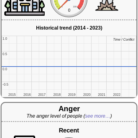
0
100
0
Historical trend (2014 - 2023)
1.0
1.0
Time / Conflict
Time / Conflict
0.5
0.5
0.0
0.0
-0.5
-0.5
2015
2015
2016
2016
2017
2017
2018
2018
2019
2019
2020
2020
2021
2021
2022
2022
Anger
The anger level of people
(
see more…
)
Recent