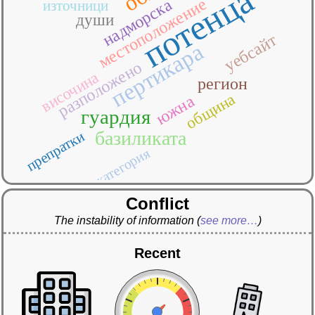
потенца
местоположение
надморска
източници
души
уебсайт
пертикара
разположено
височина
регион
община
южна
гуардия
базиликата
препратки
категория
Conflict
The instability of information
(
see more…
)
Recent