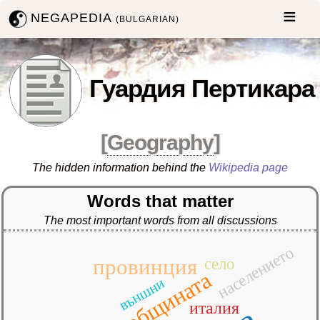
NEGAPEDIA
(BULGARIAN)
Гуардия Пертикара
[
Geography
]
The hidden information behind the
Wikipedia page
Words that matter
The most important words from all discussions
населението
провинция
село
общината
външни
италия