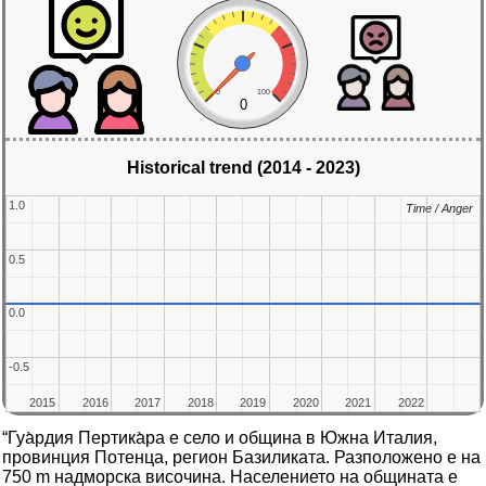
0
100
0
Historical trend (2014 - 2023)
1.0
1.0
Time / Anger
Time / Anger
0.5
0.5
0.0
0.0
-0.5
-0.5
2015
2015
2016
2016
2017
2017
2018
2018
2019
2019
2020
2020
2021
2021
2022
2022
“Гуа̀рдия Пертика̀ра е село и община в Южна Италия,
провинция Потенца, регион Базиликата. Разположено е на
750 m надморска височина. Населението на общината е