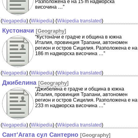
Разположена е на 15 m надморска
височина …”
(
Negapedia
) (
Wikipedia
) (
Wikipedia translated
)
Кустоначи
[
Geography
]
“Кустона̀чи е градче и община в южна
Италия, провинция Трапани, автономен
регион и остров Сицилия. Разположена е на
186 m надморска височина …”
(
Negapedia
) (
Wikipedia
) (
Wikipedia translated
)
Джибелина
[
Geography
]
“Джибелѝна е градче и община в южна
Италия, провинция Трапани, автономен
регион и остров Сицилия. Разположена е на
233 m надморска височина …”
(
Negapedia
) (
Wikipedia
) (
Wikipedia translated
)
Сант'Агата сул Сантерно
[
Geography
]