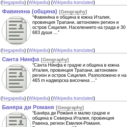
(
Negapedia
) (
Wikipedia
) (
Wikipedia translated
)
Фавиняна (община)
[
Geography
]
“Фавиня̀на е община в южна Италия,
провинция Трапани, автономен регион и
остров Сицилия. Населението на града е 30
683 души …”
(
Negapedia
) (
Wikipedia
) (
Wikipedia translated
)
Санта Нинфа
[
Geography
]
“Са̀нта Нѝнфа е градче и община в южна
Италия, провинция Трапани, автономен
регион и остров Сицилия. Разположено е на
465 m надморска височина …”
(
Negapedia
) (
Wikipedia
) (
Wikipedia translated
)
Баняра ди Романя
[
Geography
]
“Баня̀ра ди Рома̀ня е малко градче и
община в Северна Италия, провинция
Равена, регион Емилия-Романя.