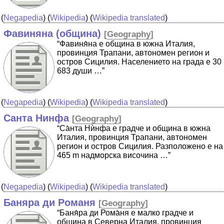
(
Negapedia
) (
Wikipedia
) (
Wikipedia translated
)
Фавиняна (община)
[
Geography
]
“Фавиня̀на е община в южна Италия,
провинция Трапани, автономен регион и
остров Сицилия. Населението на града е 30
683 души …”
(
Negapedia
) (
Wikipedia
) (
Wikipedia translated
)
Санта Нинфа
[
Geography
]
“Са̀нта Нѝнфа е градче и община в южна
Италия, провинция Трапани, автономен
регион и остров Сицилия. Разположено е на
465 m надморска височина …”
(
Negapedia
) (
Wikipedia
) (
Wikipedia translated
)
Баняра ди Романя
[
Geography
]
“Баня̀ра ди Рома̀ня е малко градче и
община в Северна Италия, провинция