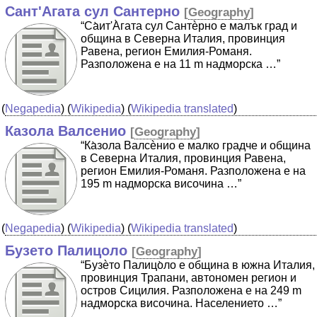
Сант'Агата сул Сантерно
[
Geography
]
“Cа̀ит'А̀гата сул Сантѐрно е малък град и
община в Северна Италия, провинция
Равена, регион Емилия-Романя.
Разположена е на 11 m надморска …”
(
Negapedia
) (
Wikipedia
) (
Wikipedia translated
)
Казола Валсенио
[
Geography
]
“Ка̀зола Валсѐнио е малко градче и община
в Северна Италия, провинция Равена,
регион Емилия-Романя. Разположена е на
195 m надморска височина …”
(
Negapedia
) (
Wikipedia
) (
Wikipedia translated
)
Бузето Палицоло
[
Geography
]
“Бузѐто Палицо̀ло е община в южна Италия,
провинция Трапани, автономен регион и
остров Сицилия. Разположена е на 249 m
надморска височина. Населението …”