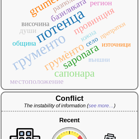
grumento
базиликата
регион
провинция
потенца
препратки
височина
души
южна
грументо
село
община
грумѐнто
източници
saponara
външни
сапонара
местоположение
Conflict
The instability of information
(
see more…
)
Recent