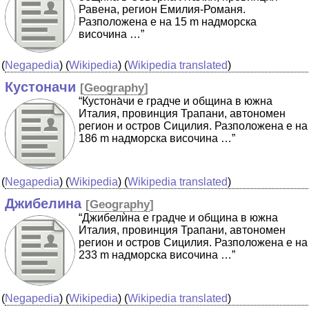
Равена, регион Емилия-Романя.
Разположена е на 15 m надморска
височина …”
(
Negapedia
) (
Wikipedia
) (
Wikipedia translated
)
Кустоначи
[
Geography
]
“Кустона̀чи е градче и община в южна
Италия, провинция Трапани, автономен
регион и остров Сицилия. Разположена е на
186 m надморска височина …”
(
Negapedia
) (
Wikipedia
) (
Wikipedia translated
)
Джибелина
[
Geography
]
“Джибелѝна е градче и община в южна
Италия, провинция Трапани, автономен
регион и остров Сицилия. Разположена е на
233 m надморска височина …”
(
Negapedia
) (
Wikipedia
) (
Wikipedia translated
)