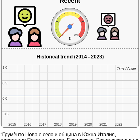
Recent
0
100
0
Historical trend (2014 - 2023)
1.0
1.0
Time / Anger
Time / Anger
0.5
0.5
0.0
0.0
-0.5
-0.5
2015
2015
2016
2016
2017
2017
2018
2018
2019
2019
2020
2020
2021
2021
2022
2022
“Грумѐнто Но̀ва е село и община в Южна Италия,