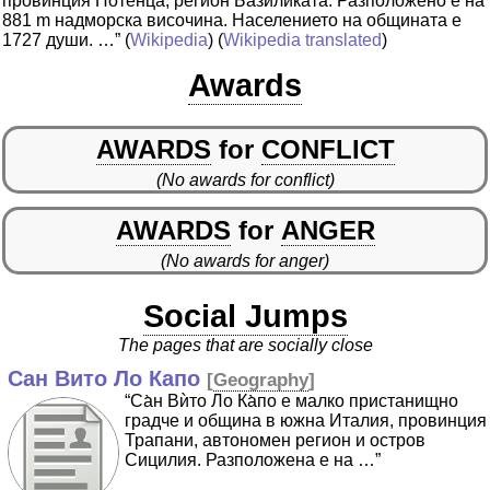
провинция Потенца, регион Базиликата. Разположено е на
881 m надморска височина. Населението на общината е
1727 души. …”
(
Wikipedia
) (
Wikipedia translated
)
Awards
AWARDS
for
CONFLICT
(No awards for conflict)
AWARDS
for
ANGER
(No awards for anger)
Social Jumps
The pages that are socially close
Сан Вито Ло Капо
[
Geography
]
“Са̀н Вѝто Ло Ка̀по е малко пристанищно
градче и община в южна Италия, провинция
Трапани, автономен регион и остров
Сицилия. Разположена е на …”