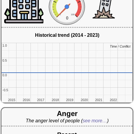
0
100
0
Historical trend (2014 - 2023)
1.0
1.0
Time / Conflict
Time / Conflict
0.5
0.5
0.0
0.0
-0.5
-0.5
2015
2015
2016
2016
2017
2017
2018
2018
2019
2019
2020
2020
2021
2021
2022
2022
Anger
The anger level of people
(
see more…
)