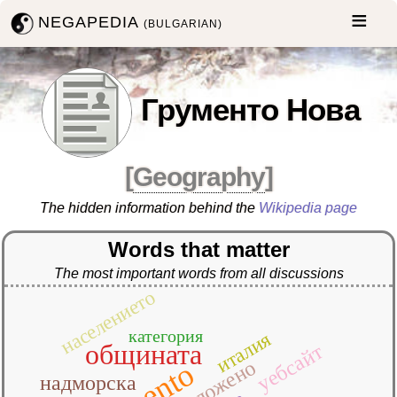
NEGAPEDIA
(BULGARIAN)
Грументо Нова
[
Geography
]
The hidden information behind the
Wikipedia page
Words that matter
The most important words from all discussions
населението
категория
италия
общината
уебсайт
разположено
надморска