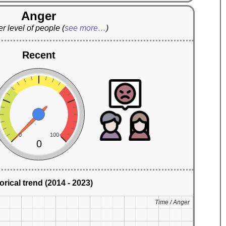
Anger
r level of people
(
see more…
)
Recent
0
100
0
orical trend (2014 - 2023)
Time / Anger
Time / Anger