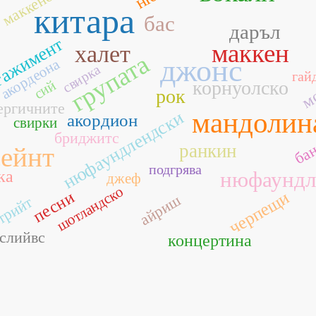
маккеновата
китара
бас
даръл
гажимент
маккен
халет
групата
джонс
акордеона
свирка
м
гай
сий
корнуолско
рок
ергичните
мандолин
нюфаундлендски
акордион
свирки
бан
бриджитс
а
ранкин
сейнт
подгрява
ка
нюфаундл
джеф
шотландско
р
песни
черпещи
айриш
трийт
слийвс
концертина