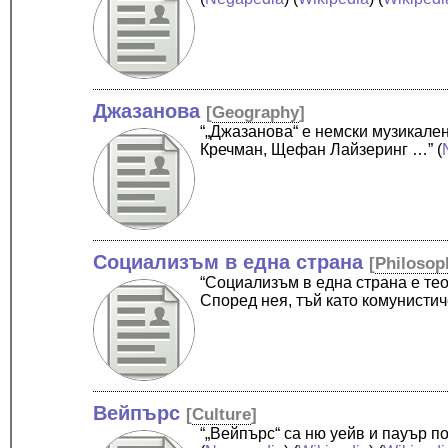
Джазанова
[
Geography
]
“„Джазанова“ е немски музикале
Кречман, Щефан Лайзеринг …”
(
Социализъм в една страна
[
Philosop
“Социализъм в една страна е те
Според нея, тъй като комунисти
Вейпърс
[
Culture
]
“„Вейпърс“ са ню уейв и пауър п