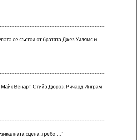
рупата се състои от братята Джез Уилямс и
т Майк Венарт, Стийв Дюроз, Ричард Инграм
узикалната сцена „гребо …”