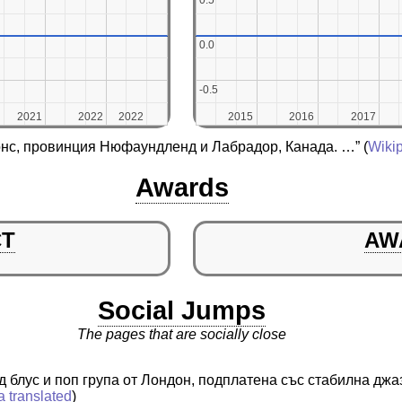
0.5
0.5
0.0
0.0
-0.5
-0.5
2021
2021
2022
2022
2022
2022
2015
2015
2016
2016
2017
2017
жонс, провинция Нюфаундленд и Лабрадор, Канада. …”
(
Wiki
Awards
CT
AW
Social Jumps
The pages that are socially close
д блус и поп група от Лондон, подплатена със стабилна джа
a translated
)