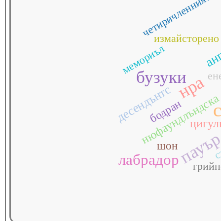
четиричленният
ан
измайсторено
мемориъл
бузуки
ен
нра
десендънтс
нюфаундлъндск
бодран
цигул
пауъ
с
шон
лабрадор
грийн