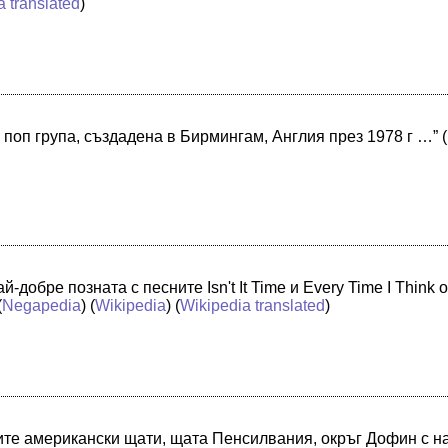
a translated
)
и поп група, създадена в Бирмингам, Англия през 1978 г …”
(
й-добре позната с песните Isn't It Time и Every Time I Think
(
Negapedia
) (
Wikipedia
) (
Wikipedia translated
)
те американски щати, щата Пенсилвания, окръг Дофин с на