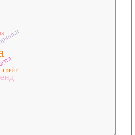
оряшки
ди
а
дата
грейт
енд