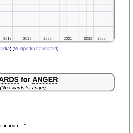
2018
2018
2019
2019
2020
2020
2021
2021
2022
2022
2022
2022
pedia
) (
Wikipedia translated
)
ARDS
for
ANGER
(No awards for anger)
з основа …”