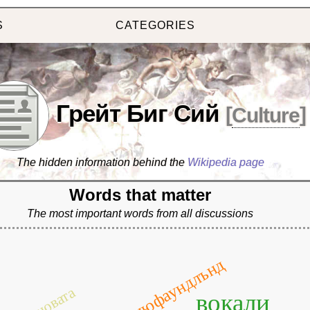
S
CATEGORIES
Грейт Биг Сий
[
Culture
]
The hidden information behind the
Wikipedia page
Words that matter
The most important words from all discussions
нюфаундлънд
вокали