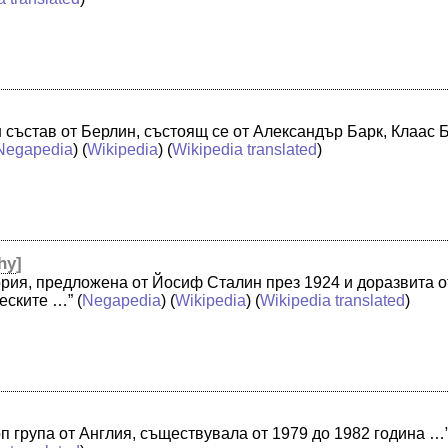
н състав от Берлин, състоящ се от Александър Барк, Клаас
Negapedia
) (
Wikipedia
) (
Wikipedia translated
)
hy
]
ория, предложена от Йосиф Сталин през 1924 и доразвита о
ческите …”
(
Negapedia
) (
Wikipedia
) (
Wikipedia translated
)
оп група от Англия, съществувала от 1979 до 1982 година …