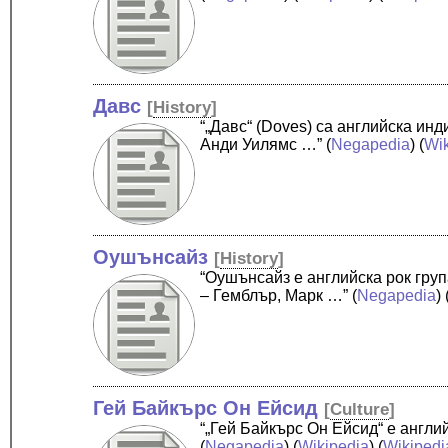
Давс
[
History
]
“„Давс“ (Doves) са английска ин
Анди Уилямс …”
(
Negapedia
) (
Wi
Оушънсайз
[
History
]
“Оушънсайз е английска рок груп
– Гемблър, Марк …”
(
Negapedia
) 
Гей Байкърс Он Ейсид
[
Culture
]
“„Гей Байкърс Он Ейсид“ е англи
(
Negapedia
) (
Wikipedia
) (
Wikipedi