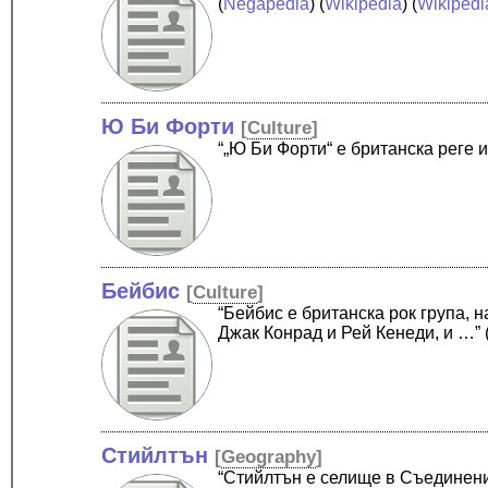
(
Negapedia
) (
Wikipedia
) (
Wikipedi
Ю Би Форти
[
Culture
]
“„Ю Би Форти“ е британска реге 
Бейбис
[
Culture
]
“Бейбис е британска рок група, на
Джак Конрад и Рей Кенеди, и …”
Стийлтън
[
Geography
]
“Стийлтън е селище в Съединени