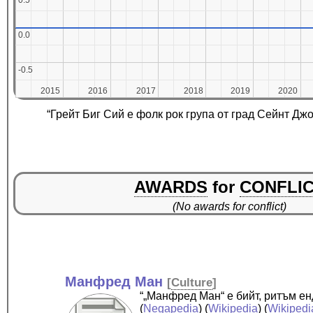
0.5
0.5
0.0
0.0
-0.5
-0.5
2015
2015
2016
2016
2017
2017
2018
2018
2019
2019
2020
2020
“Грейт Биг Сий е фолк рок група от град Сейнт Д
AWARDS
for
CONFLI
(No awards for conflict)
Манфред Ман
[
Culture
]
“„Манфред Ман“ е бийт, ритъм ен
(
Negapedia
) (
Wikipedia
) (
Wikipedi