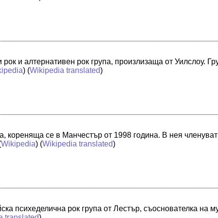
ди рок и алтернативен рок група, произлизаща от Уилслоу. Г
kipedia
) (
Wikipedia translated
)
а, кореняща се в Манчестър от 1998 година. В нея членува
(
Wikipedia
) (
Wikipedia translated
)
йска психеделична рок група от Лестър, съоснователка на м
a translated
)