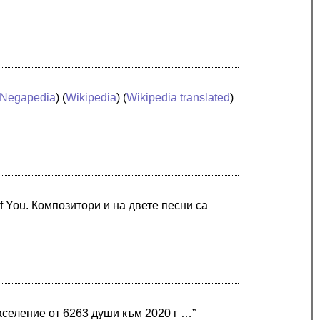
Negapedia
) (
Wikipedia
) (
Wikipedia translated
)
 of You. Композитори и на двете песни са
селение от 6263 души към 2020 г …”