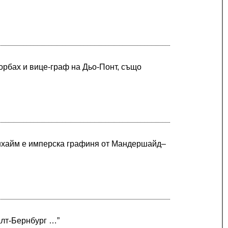
рбах и вице-граф на Дьо-Понт, също
хайм е имперска графиня от Мандершайд–
алт-Бернбург …”