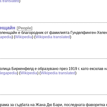
a translated
)
енщайн
[
People
]
еленщайн е благородник от фамилията Гунделфинген-Хеле
apedia
) (
Wikipedia
) (
Wikipedia translated
)
лица Биркенфелд е образувано през 1919 г. като ексклав н
Negapedia
) (
Wikipedia
) (
Wikipedia translated
)
драма за съдбата на Жана Дю Бари, последната фаворитка н