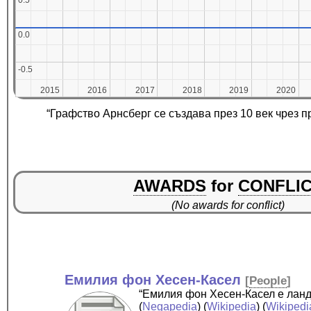
0.5
0.5
0.0
0.0
-0.5
-0.5
2015
2015
2016
2016
2017
2017
2018
2018
2019
2019
2020
2020
“Графство Арнсберг се създава през 10 век чрез п
AWARDS
for
CONFLI
(No awards for conflict)
Емилия фон Хесен-Касел
[
People
]
“Емилия фон Хесен-Касел е ланд
(
Negapedia
) (
Wikipedia
) (
Wikipedi