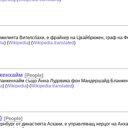
милията Вителсбахи, е фрайхер на Цвайбрюкен, граф на Фо
ia
) (
Wikipedia
) (
Wikipedia translated
)
кенхайм
[
People
]
ланкенхайм също Анна Лудовика фон Мандершайд-Бланкен
ia
) (
Wikipedia
) (
Wikipedia translated
)
)
[
People
]
рнбург от династията Аскани, е управляващ херцог на Анх