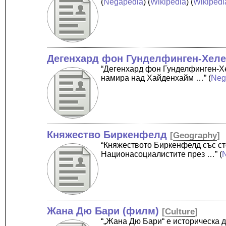
(
Negapedia
) (
Wikipedia
) (
Wikipedi
Дегенхард фон Гунделфинген-Хел
“Дегенхард фон Гунделфинген-Х
намира над Хайденхайм …”
(
Neg
Княжество Биркенфелд
[
Geography
]
“Княжеството Биркенфелд със сто
Национасоциалистите през …”
(
Жана Дю Бари (филм)
[
Culture
]
“„Жана Дю Бари“ е историческа 