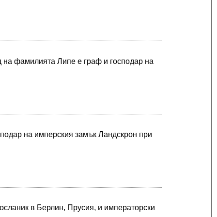
 на фамилията Липе е граф и господар на
сподар на имперския замък Ландскрон при
 посланик в Берлин, Прусия, и императорски