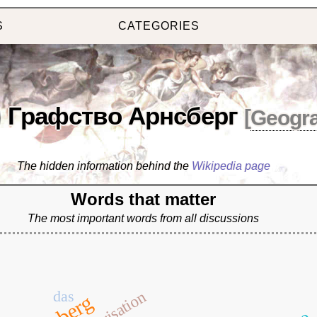
S
CATEGORIES
Графство Арнсберг
[
Geogr
The hidden information behind the
Wikipedia page
Words that matter
The most important words from all discussions
das