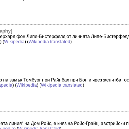
aphy
]
берхард фон Липе-Бистерфелд от линията Липе-Бистерфелд
a
) (
Wikipedia
) (
Wikipedia translated
)
р на замък Томбург при Райнбах при Бон и чрез женитба го
pedia
) (
Wikipedia
) (
Wikipedia translated
)
рата линия“ на Дом Ройс, е княз на Ройс-Грайц, австрийски
kipedia
) (
Wikipedia translated
)