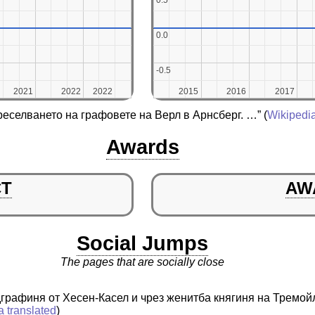
0.5
0.5
0.0
0.0
-0.5
-0.5
2021
2021
2022
2022
2022
2022
2015
2015
2016
2016
2017
2017
реселването на графовете на Верл в Арнсберг. …”
(
Wikipedi
Awards
CT
AW
Social Jumps
The pages that are socially close
графиня от Хесен-Касел и чрез женитба княгиня на Тремой
a translated
)