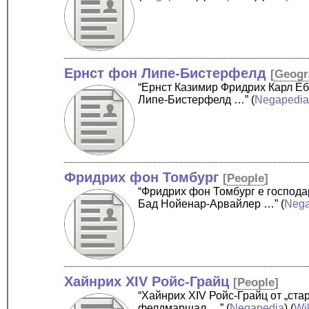
Ернст фон Липе-Бистерфелд
[
Geogr
“Ернст Казимир Фридрих Карл Е
Липе-Бистерфелд …”
(
Negapedi
Фридрих фон Томбург
[
People
]
“Фридрих фон Томбург е господа
Бад Нойенар-Арвайлер …”
(
Nega
Хайнрих XIV Ройс-Грайц
[
People
]
“Хайнрих XIV Ройс-Грайц от „ста
фелдмаршал …”
(
Negapedia
) (
Wi