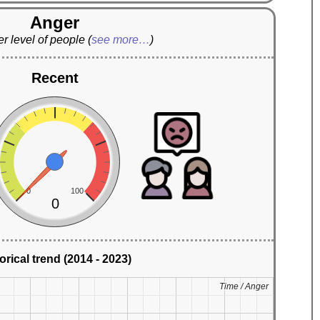
Anger
r level of people
(
see more…
)
Recent
0
100
0
orical trend (2014 - 2023)
Time / Anger
Time / Anger