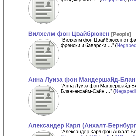
Вилхелм фон Цвайбрюкен
[
People
]
“Вилхелм фон Цвайбрюкен от фа
френски и баварски …”
(
Negaped
Анна Луиза фон Мандершайд-Блан
“Анна Луиза фон Мандершайд-Б
Бланкенхайм-Сайн …”
(
Negaped
Александер Карл (Анхалт-Бернбург
“Александер Карл фон Анхалт-Бе