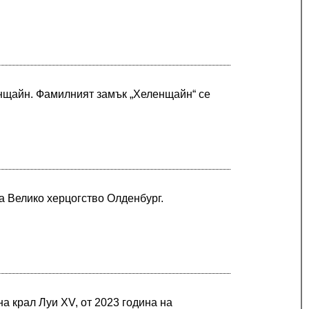
нщайн. Фамилният замък „Хеленщайн“ се
а Велико херцогство Олденбург.
а крал Луи XV, от 2023 година на