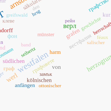
säkularisation
arnsberg
графство
zur
den
рг
hrsg
kur
greifswald
geschichte
клеве
рейн
herrschaf
верл
grafen
ndorff
münster
вестфалия
фон
féaux
in
salischer
band
nd
seibertz
osmann
harm
westfalen
herzogt
графовете
südlichen
von
граф
ger
замък
werl
kölnischen
anfängen
ottonischer