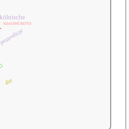
kölnische
кьолнското
t
рюденбург
um
die