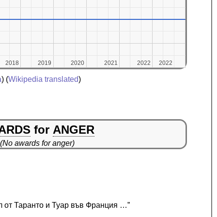
2018
2018
2019
2019
2020
2020
2021
2021
2022
2022
2022
2022
a
) (
Wikipedia translated
)
ARDS
for
ANGER
(No awards for anger)
л от Таранто и Туар във Франция …”