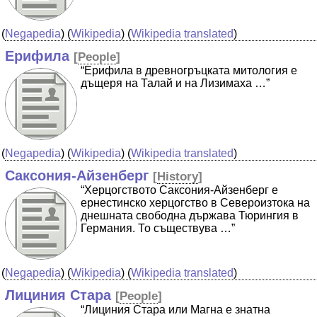
(
Negapedia
) (
Wikipedia
) (
Wikipedia translated
)
Ерифила
[
People
]
“Ерифила в древногръцката митология е
дъщеря на Талай и на Лизимаха …”
(
Negapedia
) (
Wikipedia
) (
Wikipedia translated
)
Саксония-Айзенберг
[
History
]
“Херцогството Саксония-Айзенберг е
ернестинско херцогство в Североизтока на
днешната свободна държава Тюрингия в
Германия. То съществува …”
(
Negapedia
) (
Wikipedia
) (
Wikipedia translated
)
Лициния Стара
[
People
]
“Лициния Стара или Магна е знатна