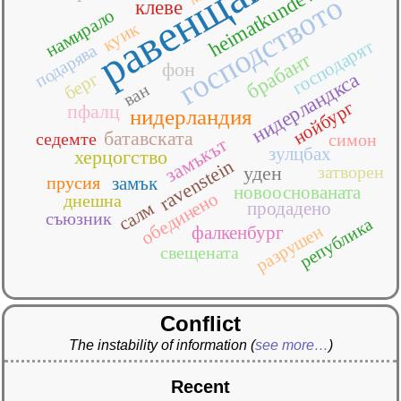
равенщайн
heimatkundevereins
господството
клеве
намирало
куик
господарят
подарява
брабант
фон
берг
нидерландкса
ван
нойбург
пфалц
нидерландия
батавската
седемте
симон
замъкът
зулцбах
херцогство
ravenstein
уден
затворен
прусия
замък
новооснованата
обединено
днешна
продадено
салм
съюзник
република
разрушен
фалкенбург
свещената
Conflict
The instability of information
(
see more…
)
Recent