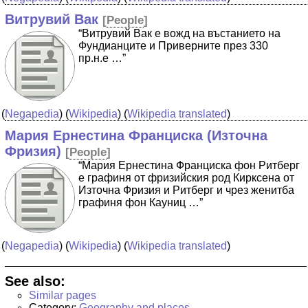
Витрувий Вак
[
People
]
“Витрувий Вак е вожд на въстанието на
Фундианците и Приверните през 330
пр.н.е …”
(
Negapedia
) (
Wikipedia
) (
Wikipedia translated
)
Мария Ернестина Франциска (Източна
Фризия)
[
People
]
“Мария Ернестина Франциска фон Ритберг
е графиня от фризийския род Кирксена от
Източна Фризия и Ритберг и чрез женитба
графиня фон Кауниц …”
(
Negapedia
) (
Wikipedia
) (
Wikipedia translated
)
See also:
Similar pages
Category:
Geography and places