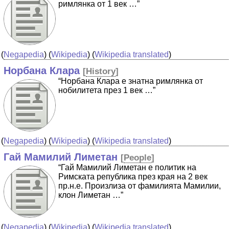
римлянка от 1 век …”
(
Negapedia
) (
Wikipedia
) (
Wikipedia translated
)
Норбана Клара
[
History
]
“Норбана Клара е знатна римлянка от
нобилитета през 1 век …”
(
Negapedia
) (
Wikipedia
) (
Wikipedia translated
)
Гай Мамилий Лиметан
[
People
]
“Гай Мамилий Лиметан e политик на
Римската република през края на 2 век
пр.н.е. Произлиза от фамилията Мамилии,
клон Лиметан …”
(
Negapedia
) (
Wikipedia
) (
Wikipedia translated
)