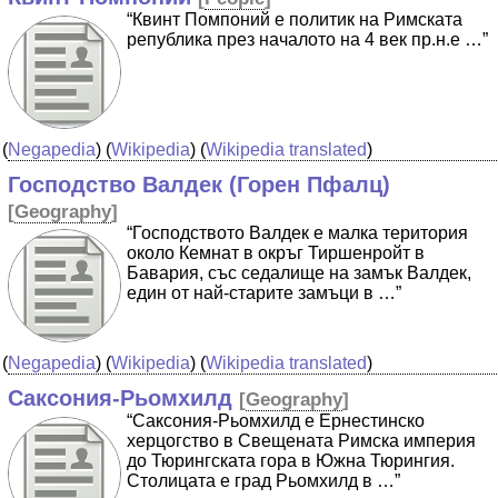
“Квинт Помпоний е политик на Римската
република през началото на 4 век пр.н.е …”
(
Negapedia
) (
Wikipedia
) (
Wikipedia translated
)
Господство Валдек (Горен Пфалц)
[
Geography
]
“Господството Валдек е малка територия
около Кемнат в окръг Тиршенройт в
Бавария, със седалище на замък Валдек,
един от най-старите замъци в …”
(
Negapedia
) (
Wikipedia
) (
Wikipedia translated
)
Саксония-Рьомхилд
[
Geography
]
“Саксония-Рьомхилд e Ернестинско
херцогство в Свещената Римска империя
до Тюрингската гора в Южна Тюрингия.
Столицата е град Рьомхилд в …”