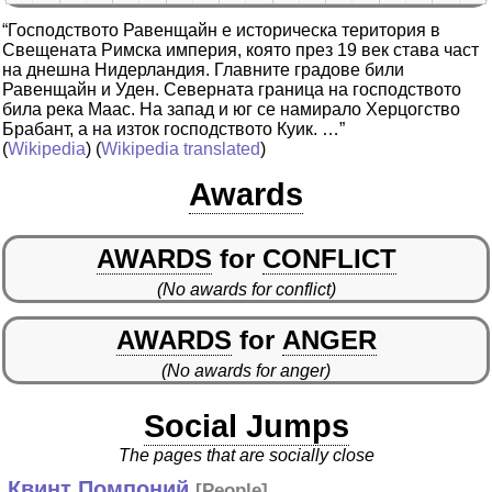
“Господството Равенщайн е историческа територия в
Свещената Римска империя, която през 19 век става част
на днешна Нидерландия. Главните градове били
Равенщайн и Уден. Северната граница на господството
била река Маас. На запад и юг се намирало Херцогство
Брабант, а на изток господството Куик. …”
(
Wikipedia
) (
Wikipedia translated
)
Awards
AWARDS
for
CONFLICT
(No awards for conflict)
AWARDS
for
ANGER
(No awards for anger)
Social Jumps
The pages that are socially close
Квинт Помпоний
[
People
]