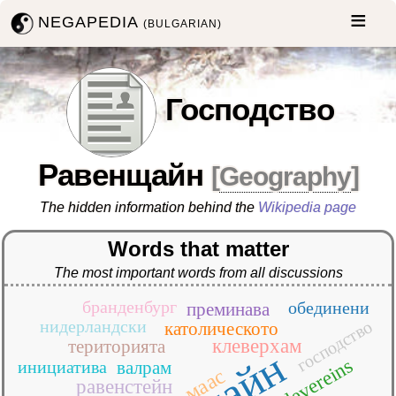
NEGAPEDIA
(BULGARIAN)
Господство
Равенщайн
[
Geography
]
The hidden information behind the
Wikipedia page
Words that matter
The most important words from all discussions
бранденбург
обединени
преминава
господство
нидерландски
католическото
клеверхам
територията
инициатива
валрам
маас
равенстейн