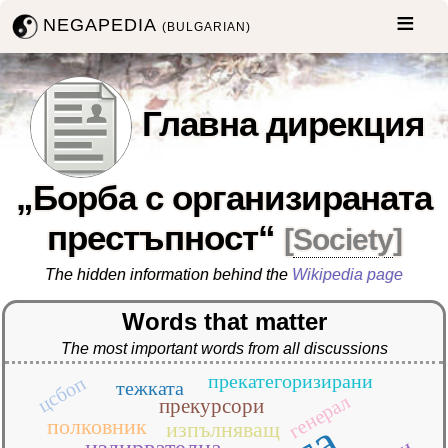
NEGAPEDIA
(BULGARIAN)
Главна дирекция
„Борба с организираната
престъпност“
[
Society
]
The hidden information behind the
Wikipedia page
Words that matter
The most important words from all discussions
прекатегоризирани
цсбоп
тежката
генерал
прекурсори
полковник
изпълняващ
издирвателна