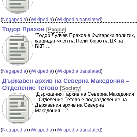
(
Negapedia
) (
Wikipedia
) (
Wikipedia translated
)
Тодор Прахов
[
People
]
“Тодор Лулчев Прахов е български политик,
кандидат-член на Политбюро на ЦК на
БКП …”
(
Negapedia
) (
Wikipedia
) (
Wikipedia translated
)
Държавен архив на Северна Македония –
Отделение Тетово
[
Society
]
“Държавният архив на Северна Македония
– Отделение Тетово е подразделение на
Държавния архив на Северна
Македония …”
(
Negapedia
) (
Wikipedia
) (
Wikipedia translated
)