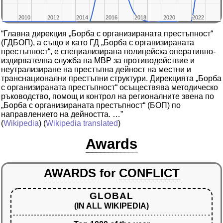
2010
2010
2012
2012
2014
2014
2016
2016
2018
2018
2020
2020
2022
2022
“Главна дирекция „Борба с организираната престъпност“
(ГДБОП), а също и като ГД „Борба с организираната
престъпност“, е специализирана полицейска оперативно-
издирвателна служба на МВР за противодействие и
неутрализиране на престъпна дейност на местни и
транснационални престъпни структури. Дирекцията „Борба
с организираната престъпност“ осъществява методическо
ръководство, помощ и контрол на регионалните звена по
„Борба с организираната престъпност“ (БОП) по
направлението на дейността. …”
(
Wikipedia
) (
Wikipedia translated
)
Awards
AWARDS
for
CONFLICT
GLOBAL
(IN ALL WIKIPEDIA)