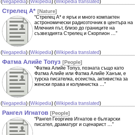
(
Negapedia
) (
Wikipedia
) (
Wikipedia translated
)
Стрелец А*
[
Nature
]
“Стрелец А* е ярък и много компактен
астрономически радиозточник в центъра на
Млечния път, близо до границите на
съзвездията Стрелец и Скорпион …”
(
Negapedia
) (
Wikipedia
) (
Wikipedia translated
)
Фатма Алийе Топуз
[
People
]
“Фатма Алийе Топуз, позната също като
Фатма Алийе или Фатма Алийе Ханъм, е
турска писателка, есеистка, активистка за
женски права и колумнистка …”
(
Negapedia
) (
Wikipedia
) (
Wikipedia translated
)
Рангел Игнатов
[
People
]
“Рангел Георгиев Игнатов е български
писател, драматург и сценарист …”