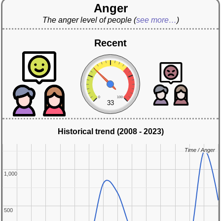
Anger
The anger level of people
(
see more…
)
Recent
0
100
33
Historical trend (2008 - 2023)
Time / Anger
Time / Anger
1,000
1,000
500
500