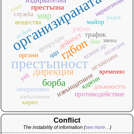
организираната
наркотични
лица
престъпна
служба
мвр
радев
майор
вещества
рзбоп
нсбоп
трафик
дейност
февруари
гдбоп
звена
боп
полиция
комисар
одп
органи
незаконен
престъпност
дирекция
временно
извънщатните
уеб
ядрени
борба
длъжността
оперативно
противодействие
изпълнение
кирил
Conflict
The instability of information
(
see more…
)