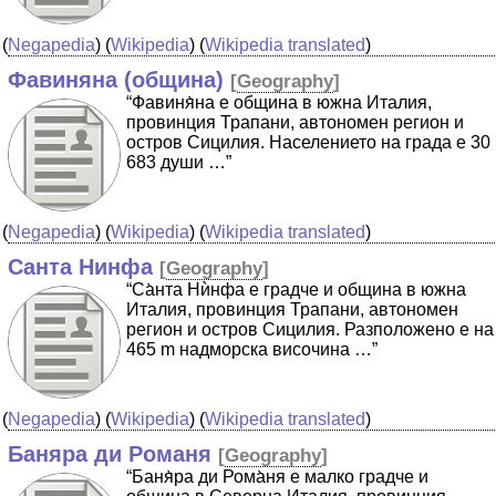
(
Negapedia
) (
Wikipedia
) (
Wikipedia translated
)
Фавиняна (община)
[
Geography
]
“Фавиня̀на е община в южна Италия,
провинция Трапани, автономен регион и
остров Сицилия. Населението на града е 30
683 души …”
(
Negapedia
) (
Wikipedia
) (
Wikipedia translated
)
Санта Нинфа
[
Geography
]
“Са̀нта Нѝнфа е градче и община в южна
Италия, провинция Трапани, автономен
регион и остров Сицилия. Разположено е на
465 m надморска височина …”
(
Negapedia
) (
Wikipedia
) (
Wikipedia translated
)
Баняра ди Романя
[
Geography
]
“Баня̀ра ди Рома̀ня е малко градче и