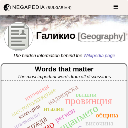
NEGAPEDIA
(BULGARIAN)
Галикио
[
Geography
]
The hidden information behind the
Wikipedia page
Words that matter
The most important words from all discussions
надморска
източници
местоположение
външни
провинция
потенцаимето
категория
италия
регион
италиански
община
височина