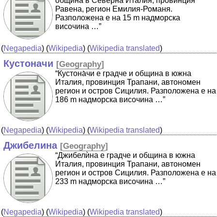
община в Северна Италия, провинция
Равена, регион Емилия-Романя.
Разположена е на 15 m надморска
височина …”
(
Negapedia
) (
Wikipedia
) (
Wikipedia translated
)
Кустоначи
[
Geography
]
“Кустона̀чи е градче и община в южна
Италия, провинция Трапани, автономен
регион и остров Сицилия. Разположена е на
186 m надморска височина …”
(
Negapedia
) (
Wikipedia
) (
Wikipedia translated
)
Джибелина
[
Geography
]
“Джибелѝна е градче и община в южна
Италия, провинция Трапани, автономен
регион и остров Сицилия. Разположена е на
233 m надморска височина …”
(
Negapedia
) (
Wikipedia
) (
Wikipedia translated
)