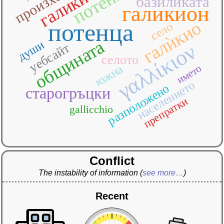
произхожда
галикио
базиликата
галикион
галѝкио
потенца
село
общината
души
γαλλίκιον
уебсайт
селото
южна
името
населението
разположено
старогръцки
препратки
gallicchio
Conflict
The instability of information
(
see more…
)
Recent