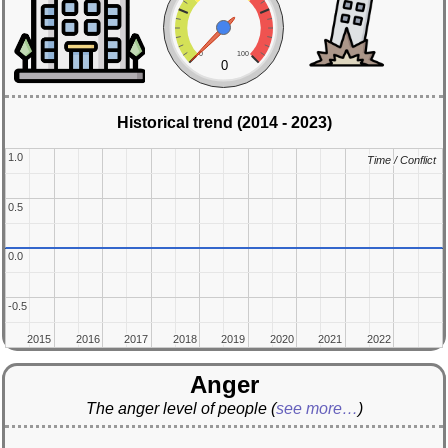
0
100
0
Historical trend (2014 - 2023)
1.0
1.0
Time / Conflict
Time / Conflict
0.5
0.5
0.0
0.0
-0.5
-0.5
2015
2015
2016
2016
2017
2017
2018
2018
2019
2019
2020
2020
2021
2021
2022
2022
Anger
The anger level of people
(
see more…
)