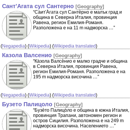
Сант'Агата сул Сантерно
[
Geography
]
“Cа̀ит'А̀гата сул Сантѐрно е малък град и
община в Северна Италия, провинция
Равена, регион Емилия-Романя.
Разположена е на 11 m надморска …”
(
Negapedia
) (
Wikipedia
) (
Wikipedia translated
)
Казола Валсенио
[
Geography
]
“Ка̀зола Валсѐнио е малко градче и община
в Северна Италия, провинция Равена,
регион Емилия-Романя. Разположена е на
195 m надморска височина …”
(
Negapedia
) (
Wikipedia
) (
Wikipedia translated
)
Бузето Палицоло
[
Geography
]
“Бузѐто Палицо̀ло е община в южна Италия,
провинция Трапани, автономен регион и
остров Сицилия. Разположена е на 249 m
надморска височина. Населението …”