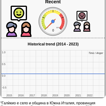
Recent
0
100
0
Historical trend (2014 - 2023)
1.0
1.0
Time / Anger
Time / Anger
0.5
0.5
0.0
0.0
-0.5
-0.5
2015
2015
2016
2016
2017
2017
2018
2018
2019
2019
2020
2020
2021
2021
2022
2022
“Галѝкио е село и община в Южна Италия, провинция