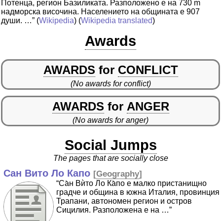
Потенца, регион Базиликата. Разположено е на 730 m
надморска височина. Населението на общината е 907
души. …”
(
Wikipedia
) (
Wikipedia translated
)
Awards
AWARDS
for
CONFLICT
(No awards for conflict)
AWARDS
for
ANGER
(No awards for anger)
Social Jumps
The pages that are socially close
Сан Вито Ло Капо
[
Geography
]
“Са̀н Вѝто Ло Ка̀по е малко пристанищно
градче и община в южна Италия, провинция
Трапани, автономен регион и остров
Сицилия. Разположена е на …”