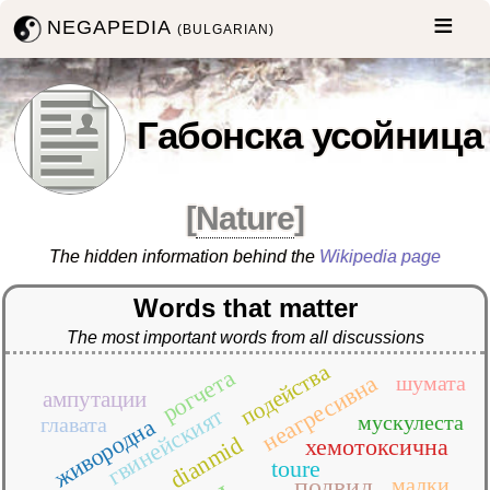
NEGAPEDIA
(BULGARIAN)
Габонска усойница
[
Nature
]
The hidden information behind the
Wikipedia page
Words that matter
The most important words from all discussions
подейства
рогчета
неагресивна
шумата
ампутации
гвинейският
мускулеста
главата
живородна
dianmid
хемотоксична
toure
подвид
малки