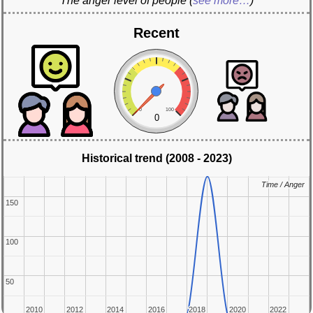
The anger level of people
(
see more…
)
Recent
0
100
0
Historical trend (2008 - 2023)
Time / Anger
Time / Anger
150
150
100
100
50
50
2010
2010
2012
2012
2014
2014
2016
2016
2018
2018
2020
2020
2022
2022