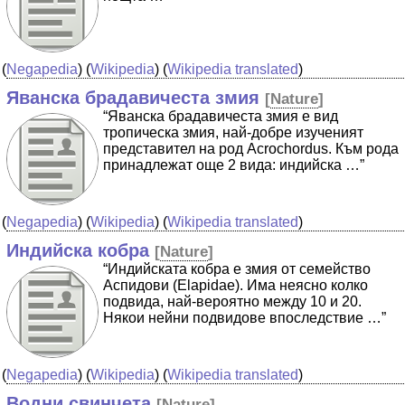
(
Negapedia
) (
Wikipedia
) (
Wikipedia translated
)
Яванска брадавичеста змия
[
Nature
]
“Яванска брадавичеста змия е вид
тропическа змия, най-добре изученият
представител на род Acrochordus. Към рода
принадлежат още 2 вида: индийска …”
(
Negapedia
) (
Wikipedia
) (
Wikipedia translated
)
Индийска кобра
[
Nature
]
“Индийската кобра е змия от семейство
Аспидови (Elapidae). Има неясно колко
подвида, най-вероятно между 10 и 20.
Някои нейни подвидове впоследствие …”
(
Negapedia
) (
Wikipedia
) (
Wikipedia translated
)
Водни свинчета
[
Nature
]