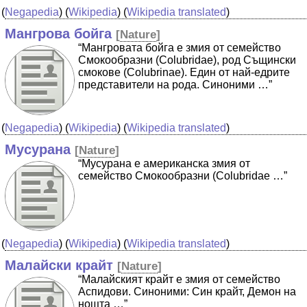
(
Negapedia
) (
Wikipedia
) (
Wikipedia translated
)
Мангрова бойга
[
Nature
]
“Мангровата бойга е змия от семейство
Смокообразни (Colubridae), род Същински
смокове (Colubrinae). Един от най-едрите
представители на рода. Синоними …”
(
Negapedia
) (
Wikipedia
) (
Wikipedia translated
)
Мусурана
[
Nature
]
“Мусурана е американска змия от
семейство Смокообразни (Colubridae …”
(
Negapedia
) (
Wikipedia
) (
Wikipedia translated
)
Малайски крайт
[
Nature
]
“Малайският крайт е змия от семейство
Аспидови. Синоними: Син крайт, Демон на
нощта …”