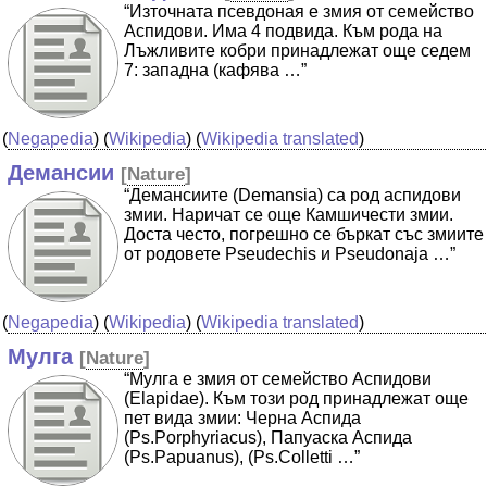
“Източната псевдоная е змия от семейство
Аспидови. Има 4 подвида. Към рода на
Лъжливите кобри принадлежат още седем
7: западна (кафява …”
(
Negapedia
) (
Wikipedia
) (
Wikipedia translated
)
Демансии
[
Nature
]
“Демансиите (Demansia) са род аспидови
змии. Наричат се още Камшичести змии.
Доста често, погрешно се бъркат със змиите
от родовете Pseudechis и Pseudonaja …”
(
Negapedia
) (
Wikipedia
) (
Wikipedia translated
)
Мулга
[
Nature
]
“Мулга е змия от семейство Аспидови
(Elapidae). Към този род принадлежат още
пет вида змии: Черна Аспида
(Ps.Porphyriacus), Папуаска Аспида
(Ps.Papuanus), (Ps.Colletti …”