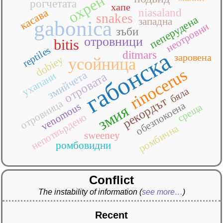
охрен
рогчетата
хапе
касава
niasaland
snakes
пеперудена
западна
gabonica
неотровни
зъби
отровници
bitis
reptiles
габонска
ditmars
заровена
dobiey
усойница
rinocerus
змийчета
ухапани
отровата
бяла
рекордът
отровница
обезпокоена
venomous
среща
змия
непотвърдено
ромбична
sweeney
ромбовидни
Conflict
The instability of information
(
see more…
)
Recent