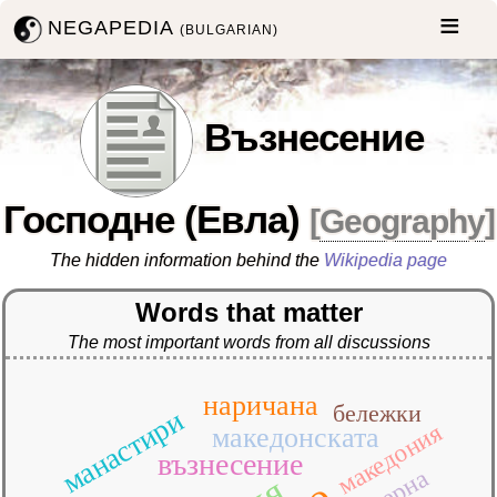
NEGAPEDIA
(BULGARIAN)
Възнесение
Господне (Евла)
[
Geography
]
The hidden information behind the
Wikipedia page
Words that matter
The most important words from all discussions
наричана
бележки
манастири
македония
македонската
възнесение