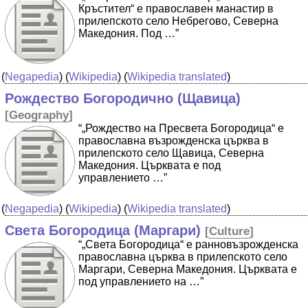
Кръстител“ е православен манастир в
прилепското село Небрегово, Северна
Македония. Под …”
(
Negapedia
) (
Wikipedia
) (
Wikipedia translated
)
Рождество Богородично (Щавица)
[
Geography
]
“„Рождество на Пресвета Богородица“ е
православна възрожденска църква в
прилепското село Щавица, Северна
Македония. Църквата е под
управлението …”
(
Negapedia
) (
Wikipedia
) (
Wikipedia translated
)
Света Богородица (Маргари)
[
Culture
]
“„Света Богородица“ е ранновъзрожденска
православна църква в прилепското село
Маргари, Северна Македония. Църквата е
под управлението на …”