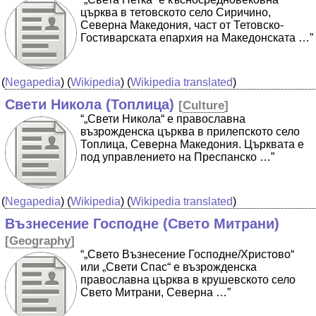
църква в тетовското село Сиричино,
Северна Македония, част от Тетовско-
Гостиварската епархия на Македонската …”
(
Negapedia
) (
Wikipedia
) (
Wikipedia translated
)
Свети Никола (Топлица)
[
Culture
]
“„Свети Никола“ е православна
възрожденска църква в прилепското село
Топлица, Северна Македония. Църквата е
под управлението на Преспанско …”
(
Negapedia
) (
Wikipedia
) (
Wikipedia translated
)
Възнесение Господне (Свето Митрани)
[
Geography
]
“„Свето Възнесение Господне/Христово“
или „Свети Спас“ е възрожденска
православна църква в крушевското село
Свето Митрани, Северна …”