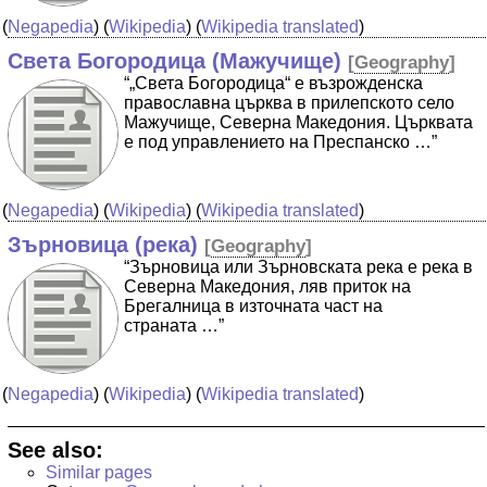
(
Negapedia
) (
Wikipedia
) (
Wikipedia translated
)
Света Богородица (Мажучище)
[
Geography
]
“„Света Богородица“ е възрожденска
православна църква в прилепското село
Мажучище, Северна Македония. Църквата
е под управлението на Преспанско …”
(
Negapedia
) (
Wikipedia
) (
Wikipedia translated
)
Зърновица (река)
[
Geography
]
“Зърновица или Зърновската река е река в
Северна Македония, ляв приток на
Брегалница в източната част на
страната …”
(
Negapedia
) (
Wikipedia
) (
Wikipedia translated
)
See also:
Similar pages