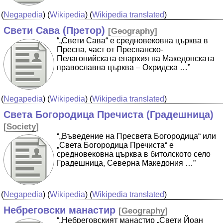
(
Negapedia
) (
Wikipedia
) (
Wikipedia translated
)
Свети Сава (Претор)
[
Geography
]
“„Свети Сава“ е средновековна църква в
Преспа, част от Преспанско-
Пелагонийската епархия на Македонската
православна църква – Охридска …”
(
Negapedia
) (
Wikipedia
) (
Wikipedia translated
)
Света Богородица Пречиста (Градешница)
[
Society
]
“„Въведение на Пресвета Богородица“ или
„Света Богородица Пречиста“ е
средновековна църква в битолското село
Градешница, Северна Македония …”
(
Negapedia
) (
Wikipedia
) (
Wikipedia translated
)
Небреговски манастир
[
Geography
]
“„Небреговският манастир „Свети Йоан