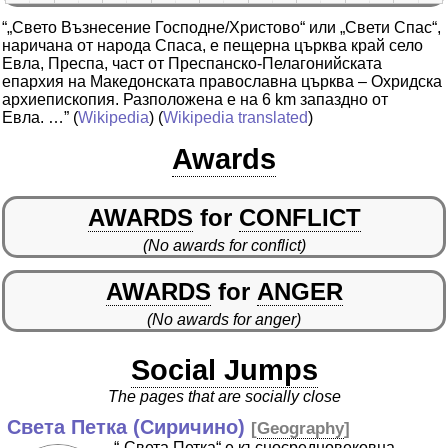
“„Свето Възнесение Господне/Христово“ или „Свети Спас“,
наричана от народа Спаса, е пещерна църква край село
Евла, Преспа, част от Преспанско-Пелагонийската
епархия на Македонската православна църква – Охридска
архиепископия. Разположена е на 6 km запаздно от
Евла. …”
(
Wikipedia
) (
Wikipedia translated
)
Awards
AWARDS
for
CONFLICT
(No awards for conflict)
AWARDS
for
ANGER
(No awards for anger)
Social Jumps
The pages that are socially close
Света Петка (Сиричино)
[
Geography
]
“„Света Петка“ е късносредновековна