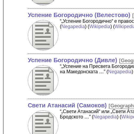
Успение Богородично (Велестово)
“„Успение Богородично“ е право
(
Negapedia
) (
Wikipedia
) (
Wikipedi
Успение Богородично (Дивле)
[
Geog
“„Успение на Пресвета Богороди
на Македонската …”
(
Negapedia
)
Свети Атанасий (Самоков)
[
Geograph
“„Свети Атанасий“ или „Свети Ат
Бродското …”
(
Negapedia
) (
Wikip