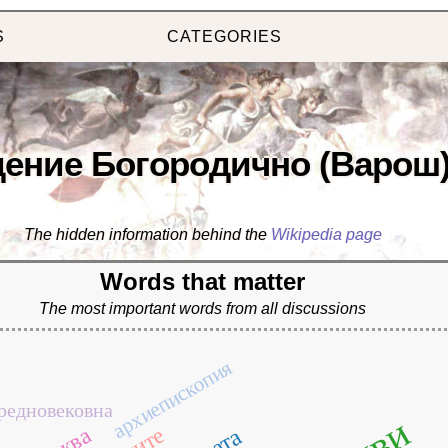
S
CATEGORIES
ение Богородично (Варош
The hidden information behind the
Wikipedia page
Words that matter
The most important words from all discussions
архиепископия
редновековна