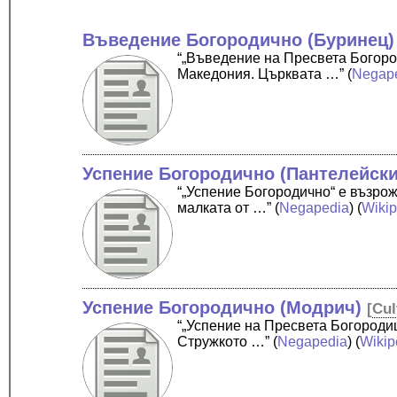
Въведение Богородично (Буринец)
“„Въведение на Пресвета Богоро
Македония. Църквата …”
(
Negap
Успение Богородично (Пантелейски
“„Успение Богородично“ е възрож
малката от …”
(
Negapedia
) (
Wikip
Успение Богородично (Модрич)
[
Cul
“„Успение на Пресвета Богороди
Стружкото …”
(
Negapedia
) (
Wikip