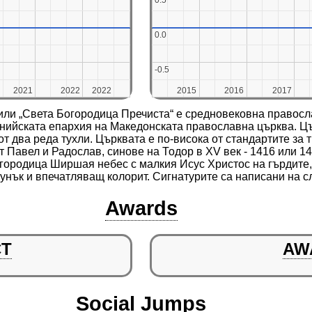
0.5
0.5
0.0
0.0
-0.5
-0.5
2021
2021
2022
2022
2022
2022
2015
2015
2016
2016
2017
2017
 или „Света Богородица Пречиста“ е средновековна правос
нийската епархия на Македонската православна църква. Цъ
от два реда тухли. Църквата е по-висока от стандартите за 
от Павел и Радослав, синове на Тодор в XV век - 1416 или 1
городица Ширшая небес с малкия Исус Христос на гърдите, 
сунък и впечатляващ колорит. Сигнатурите са написани на с
Awards
CT
AW
Social Jumps