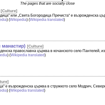
The pages that are socially close
[
Culture
]
дица“ или „Света Богородица Пречиста“ е възрожденска цъ
edia
) (
Wikipedia
) (
Wikipedia translated
)
 манастир)
[
Culture
]
денска православна църква в кочанското село Пантелей, из
edia
) (
Wikipedia translated
)
ture
]
ца“ е възрожденска църква в стружкото село Модрич, Север
edia
) (
Wikipedia translated
)