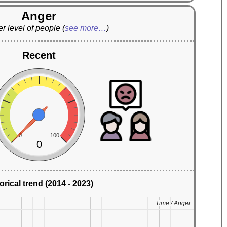
Anger
r level of people
(
see more…
)
Recent
0
100
0
orical trend (2014 - 2023)
Time / Anger
Time / Anger