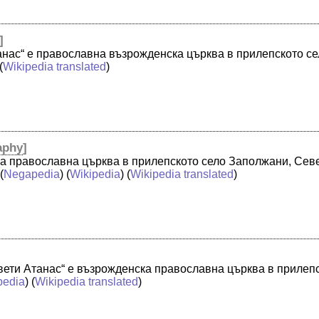
]
танас“ е православна възрожденска църква в прилепското 
(
Wikipedia translated
)
aphy
]
ка православна църква в прилепското село Заполжани, Сев
(
Negapedia
) (
Wikipedia
) (
Wikipedia translated
)
Свети Атанас“ е възрожденска православна църква в прилеп
pedia
) (
Wikipedia translated
)