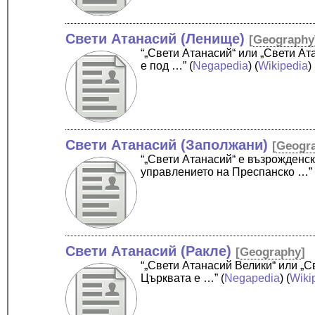
Свети Атанасий (Ленище)
[
Geography
“„Свети Атанасий“ или „Свети А
е под …”
(
Negapedia
) (
Wikipedia
) 
Свети Атанасий (Заполжани)
[
Geogr
“„Свети Атанасий“ е възрожденс
управлението на Преспанско …”
Свети Атанасий (Ракле)
[
Geography
]
“„Свети Атанасий Велики“ или „
Църквата е …”
(
Negapedia
) (
Wiki