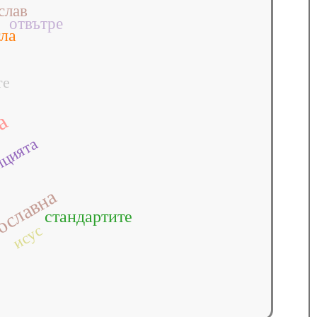
слав
отвътре
ла
те
та
ицията
ославна
стандартите
исус