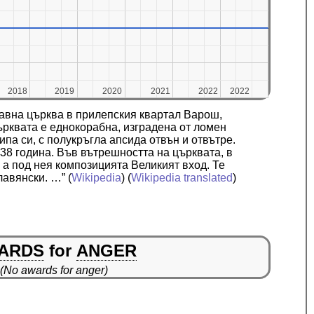
2018
2018
2019
2019
2020
2020
2021
2021
2022
2022
2022
2022
лавна църква в прилепския квартал Варош,
рквата е еднокорабна, изградена от ломен
типа си, с полукръгла апсида отвън и отвътре.
438 година. Във вътрешността на църквата, в
а под нея композицията Великият вход. Те
лавянски. …”
(
Wikipedia
) (
Wikipedia translated
)
ARDS
for
ANGER
(No awards for anger)