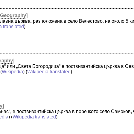
[
Geography
]
славна църква, разположена в село Велестово, на около 5 
a translated
)
raphy
]
ца“ или „Света Богородица“ е поствизантийска църква в Се
 (
Wikipedia
) (
Wikipedia translated
)
y
]
анас“, е поствизантийска църква в поречкото село Самоков,
edia
) (
Wikipedia translated
)