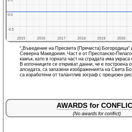
0.5
0.5
0.0
0.0
-0.5
-0.5
2015
2015
2016
2016
2017
2017
2018
2018
2019
2019
2020
2020
“„Въведение на Пресвета (Пречиста) Богородица“
Северна Македония. Част е от Преспанско-Пелаго
камък, като в горната част на сградата има украса 
В източниците се откриват данни, че е построена 
апсидата, са запазени изображенията на Света Бо
са изработени от талантлив зограф с прецизен ри
AWARDS
for
CONFLI
(No awards for conflict)