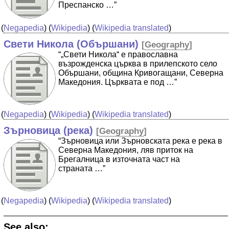
Преспанско …”
(
Negapedia
) (
Wikipedia
) (
Wikipedia translated
)
Свети Никола (Обършани)
[
Geography
]
“„Свети Никола“ е православна
възрожденска църква в прилепското село
Обършани, община Кривогащани, Северна
Македония. Църквата е под …”
(
Negapedia
) (
Wikipedia
) (
Wikipedia translated
)
Зърновица (река)
[
Geography
]
“Зърновица или Зърновската река е река в
Северна Македония, ляв приток на
Брегалница в източната част на
страната …”
(
Negapedia
) (
Wikipedia
) (
Wikipedia translated
)
See also: