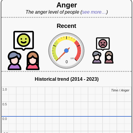
Anger
The anger level of people
(
see more…
)
Recent
0
100
0
Historical trend (2014 - 2023)
1.0
1.0
Time / Anger
Time / Anger
0.5
0.5
0.0
0.0