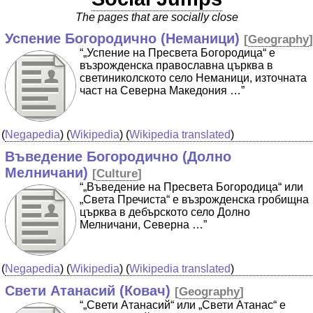
The pages that are socially close
Успение Богородично (Неманици)
[
Geography
]
“„Успение на Пресвета Богородица“ е
възрожденска православна църква в
светиниколското село Неманици, източната
част на Северна Македония …”
(
Negapedia
) (
Wikipedia
) (
Wikipedia translated
)
Въведение Богородично (Долно
Мелничани)
[
Culture
]
“„Въведение на Пресвета Богородица“ или
„Света Пречиста“ е възрожденска гробищна
църква в дебърското село Долно
Мелничани, Северна …”
(
Negapedia
) (
Wikipedia
) (
Wikipedia translated
)
Свети Атанасий (Ковач)
[
Geography
]
“„Свети Атанасий“ или „Свети Атанас“ е