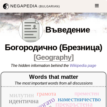
NEGAPEDIA
(BULGARIAN)
Въведение
Богородично (Брезница)
[
Geography
]
The hidden information behind the
Wikipedia page
Words that matter
The most important words from all discussions
грамота
преместен
милутин
откогато
наместничество
идентична
прекръстена