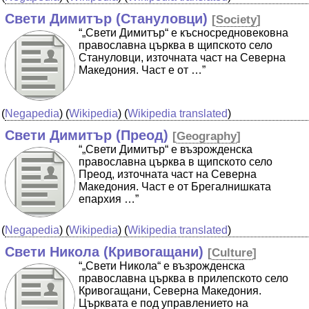
Свети Димитър (Стануловци)
[
Society
]
“„Свети Димитър“ е късносредновековна
православна църква в щипското село
Стануловци, източната част на Северна
Македония. Част е от …”
(
Negapedia
) (
Wikipedia
) (
Wikipedia translated
)
Свети Димитър (Преод)
[
Geography
]
“„Свети Димитър“ е възрожденска
православна църква в щипското село
Преод, източната част на Северна
Македония. Част е от Брегалнишката
епархия …”
(
Negapedia
) (
Wikipedia
) (
Wikipedia translated
)
Свети Никола (Кривогащани)
[
Culture
]
“„Свети Никола“ е възрожденска
православна църква в прилепското село
Кривогащани, Северна Македония.
Църквата е под управлението на