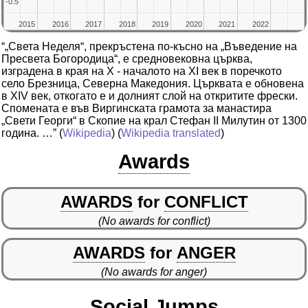
-0.5
-0.5
2015
2015
2016
2016
2017
2017
2018
2018
2019
2019
2020
2020
2021
2021
2022
2022
“„Света Неделя“, прекръстена по-късно на „Въведение на
Пресвета Богородица“, е средновековна църква,
изградена в края на Х - началото на ХІ век в поречкото
село Брезница, Северна Македония. Църквата е обновена
в ХІV век, откогато е и долният слой на откритите фрески.
Спомената е във Виргинската грамота за манастира
„Свети Георги“ в Скопие на крал Стефан II Милутин от 1300
година. …”
(
Wikipedia
) (
Wikipedia translated
)
Awards
AWARDS
for
CONFLICT
(No awards for conflict)
AWARDS
for
ANGER
(No awards for anger)
Social Jumps