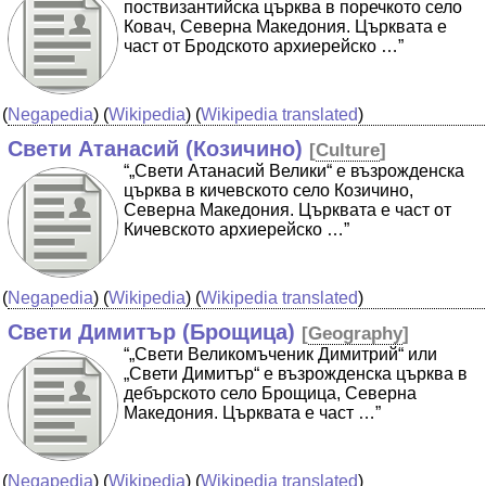
поствизантийска църква в поречкото село
Ковач, Северна Македония. Църквата е
част от Бродското архиерейско …”
(
Negapedia
) (
Wikipedia
) (
Wikipedia translated
)
Свети Атанасий (Козичино)
[
Culture
]
“„Свети Атанасий Велики“ е възрожденска
църква в кичевското село Козичино,
Северна Македония. Църквата е част от
Кичевското архиерейско …”
(
Negapedia
) (
Wikipedia
) (
Wikipedia translated
)
Свети Димитър (Брощица)
[
Geography
]
“„Свети Великомъченик Димитрий“ или
„Свети Димитър“ е възрожденска църква в
дебърското село Брощица, Северна
Македония. Църквата е част …”
(
Negapedia
) (
Wikipedia
) (
Wikipedia translated
)