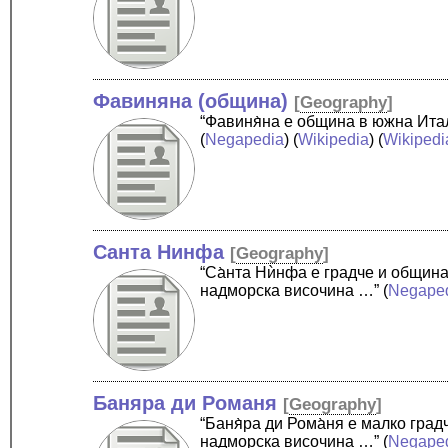
Фавиняна (община)
[
Geography
]
“Фавиня̀на е община в южна Ита
(
Negapedia
) (
Wikipedia
) (
Wikipedi
Санта Нинфа
[
Geography
]
“Са̀нта Нѝнфа е градче и общин
надморска височина …”
(
Negape
Баняра ди Романя
[
Geography
]
“Баня̀ра ди Рома̀ня е малко гр
надморска височина …”
(
Negape