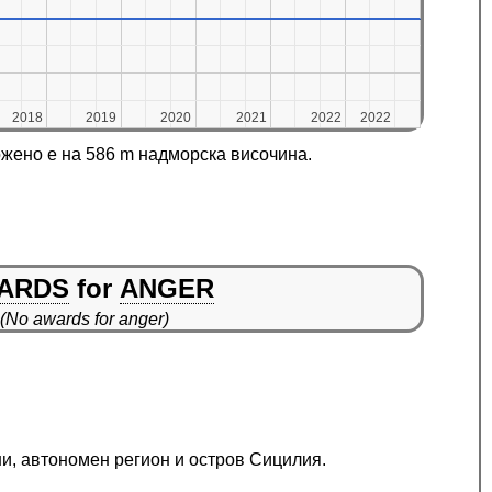
2018
2018
2019
2019
2020
2020
2021
2021
2022
2022
2022
2022
жено е на 586 m надморска височина.
ARDS
for
ANGER
(No awards for anger)
ни, автономен регион и остров Сицилия.