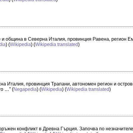
че и община в Северна Италия, провинция Равена, регион 
dia
) (
Wikipedia
) (
Wikipedia translated
)
жна Италия, провинция Трапани, автономен регион и остро
то …”
(
Negapedia
) (
Wikipedia
) (
Wikipedia translated
)
оръжен конфликт в Древна Гърция. Започва по незначителе