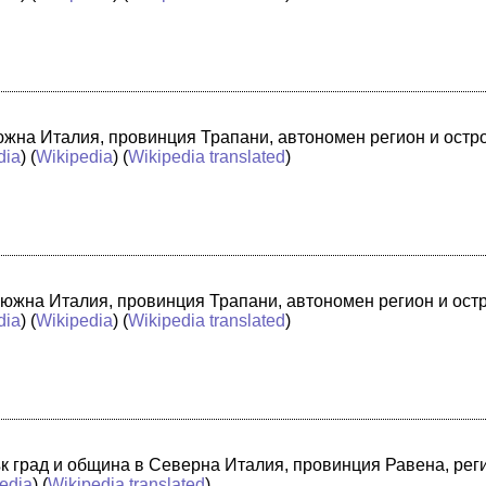
в южна Италия, провинция Трапани, автономен регион и ост
dia
) (
Wikipedia
) (
Wikipedia translated
)
 южна Италия, провинция Трапани, автономен регион и ост
dia
) (
Wikipedia
) (
Wikipedia translated
)
лък град и община в Северна Италия, провинция Равена, ре
edia
) (
Wikipedia translated
)