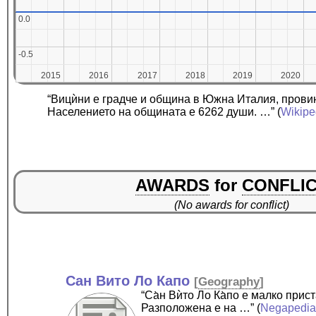
0.0
0.0
-0.5
-0.5
2015
2015
2016
2016
2017
2017
2018
2018
2019
2019
2020
2020
“Вицѝни е градче и община в Южна Италия, прови
Населението на общината е 6262 души. …”
(
Wikipe
AWARDS
for
CONFLI
(No awards for conflict)
Сан Вито Ло Капо
[
Geography
]
“Са̀н Вѝто Ло Ка̀по е малко пр
Разположена е на …”
(
Negapedi