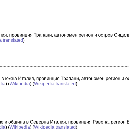
лия, провинция Трапани, автономен регион и остров Сицили
a translated
)
а в южна Италия, провинция Трапани, автономен регион и 
dia
) (
Wikipedia
) (
Wikipedia translated
)
адче и община в Северна Италия, провинция Равена, регион
dia
) (
Wikipedia
) (
Wikipedia translated
)