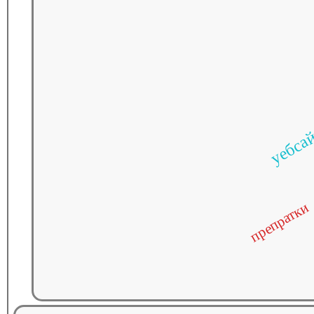
уебса
препратки