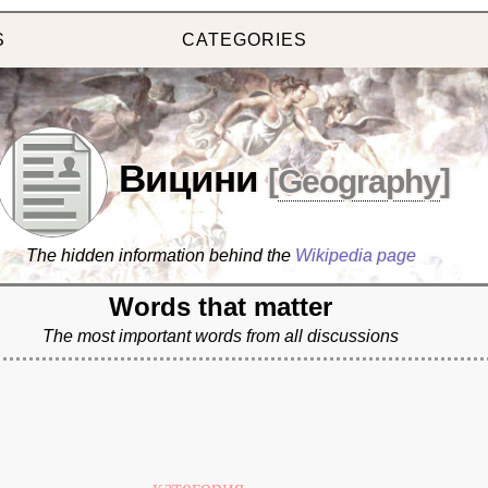
S
CATEGORIES
Вицини
[
Geography
]
The hidden information behind the
Wikipedia page
Words that matter
The most important words from all discussions
категория