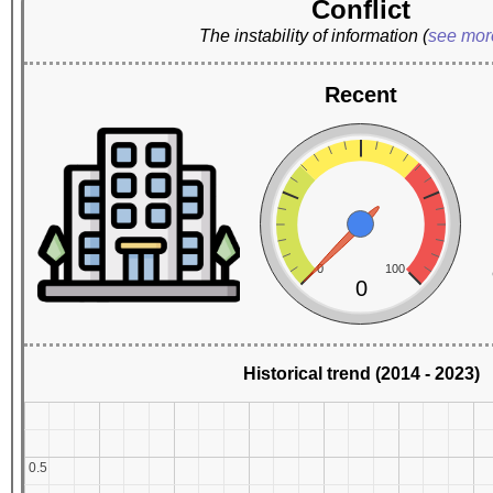
Conflict
The instability of information
(
see mo
Recent
0
100
0
Historical trend (2014 - 2023)
0.5
0.5