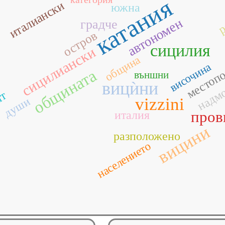
катания
италиански
южна
р
автономен
градче
остров
сицилия
сицилиански
местоп
община
височина
общината
външни
надм
вицѝни
йт
vizzini
души
пров
италия
вицини
разположено
населението