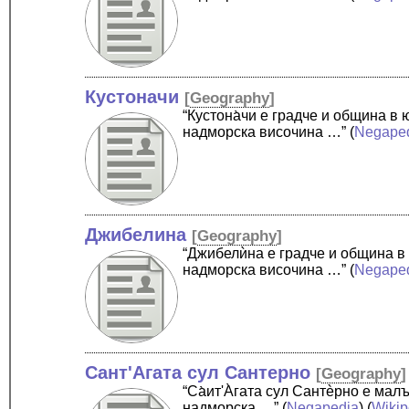
Кустоначи
[
Geography
]
“Кустона̀чи е градче и община 
надморска височина …”
(
Negape
Джибелина
[
Geography
]
“Джибелѝна е градче и община в
надморска височина …”
(
Negape
Сант'Агата сул Сантерно
[
Geography
]
“Cа̀ит'А̀гата сул Сантѐрно е ма
надморска …”
(
Negapedia
) (
Wikip