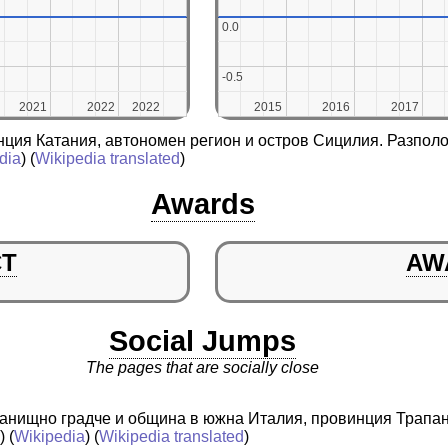
0.0
0.0
-0.5
-0.5
2021
2021
2022
2022
2022
2022
2015
2015
2016
2016
2017
2017
нция Катания, автономен регион и остров Сицилия. Разполо
dia
) (
Wikipedia translated
)
Awards
CT
AW
Social Jumps
The pages that are socially close
истанищно градче и община в южна Италия, провинция Трапа
a
) (
Wikipedia
) (
Wikipedia translated
)