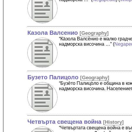
Казола Валсенио
[
Geography
]
“Ка̀зола Валсѐнио е малко град
надморска височина …”
(
Negape
Бузето Палицоло
[
Geography
]
“Бузѐто Палицо̀ло е община в ю
надморска височина. Население
Четвърта свещена война
[
History
]
“Четвъртата свещена война е въ