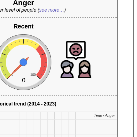
Anger
r level of people
(
see more…
)
Recent
0
100
0
orical trend (2014 - 2023)
Time / Anger
Time / Anger