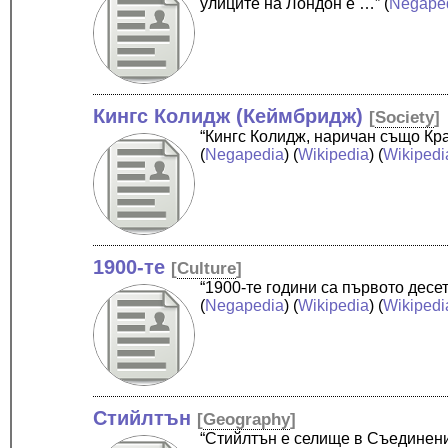
улиците на Лондон е …”
(
Negape
Кингс Колидж (Кеймбридж)
[
Society
]
“Кингс Колидж, наричан също Кр
(
Negapedia
) (
Wikipedia
) (
Wikipedi
1900-те
[
Culture
]
“1900-те години са първото десе
(
Negapedia
) (
Wikipedia
) (
Wikipedi
Стийлтън
[
Geography
]
“Стийлтън е селище в Съединени