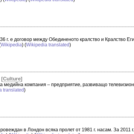
936 г. е договор между Обединеното кралство и Кралство Ег
(
Wikipedia
) (
Wikipedia translated
)
[
Culture
]
ва медийна компания – предприятие, развиващо телевизион
a translated
)
ровеждан в Лондон всяка пролет от 1981 г. насам. За 2011 