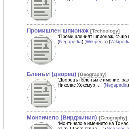
Промишлен шпионаж
[
Technology
]
“Промишленият шпионаж, също и
(
Negapedia
) (
Wikipedia
) (
Wikipedi
Бленъм (дворец)
[
Geography
]
“Дворецът Бленъм е имение, раз
Николас Хоксмур …”
(
Negapedia
Монтичело (Вирджиния)
[
Geography
]
“Монтичело е имението на Тома
от гр. Шарлътсвил …”
(
Negapedi