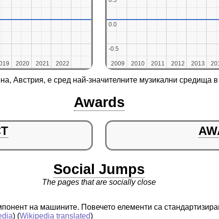
0.5
0.5
0.0
0.0
-0.5
-0.5
019
019
2020
2020
2021
2021
2022
2022
2009
2009
2010
2010
2011
2011
2012
2012
2013
2013
20
20
а, Австрия, е сред най-значителните музикални средища в
Awards
CT
AW
Social Jumps
The pages that are socially close
понент на машините. Повечето елементи са стандартизира
edia
) (
Wikipedia translated
)