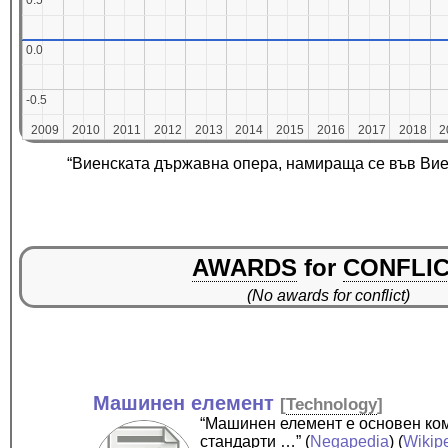
0.5
0.5
0.0
0.0
-0.5
-0.5
2009
2009
2010
2010
2011
2011
2012
2012
2013
2013
2014
2014
2015
2015
2016
2016
2017
2017
2018
2018
2
2
“Виенската държавна опера, намираща се във Виен
AWARDS
for
CONFLI
(No awards for conflict)
Машинен елемент
[
Technology
]
“Машинен елемент е основен ком
стандарти …”
(
Negapedia
) (
Wikip