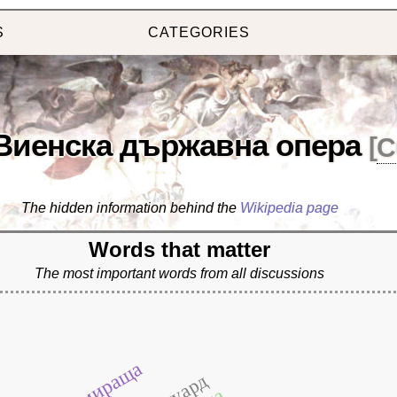
S
CATEGORIES
Виенска държавна опера
[
C
The hidden information behind the
Wikipedia page
Words that matter
The most important words from all discussions
намираща
едуард