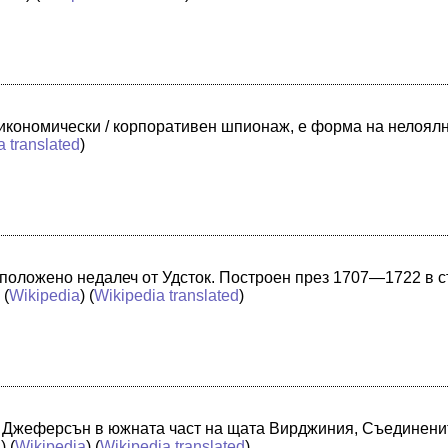
кономически / корпоративен шпионаж, е форма на нелоял
a translated
)
положено недалеч от Удсток. Построен през 1707—1722 в с
) (
Wikipedia
) (
Wikipedia translated
)
с Джеферсън в южната част на щата Вирджиния, Съединени
a
) (
Wikipedia
) (
Wikipedia translated
)