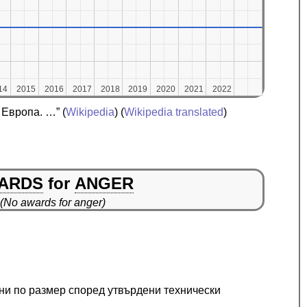
14
14
2015
2015
2016
2016
2017
2017
2018
2018
2019
2019
2020
2020
2021
2021
2022
2022
 Европа. …”
(
Wikipedia
) (
Wikipedia translated
)
ARDS
for
ANGER
(No awards for anger)
ни по размер според утвърдени технически