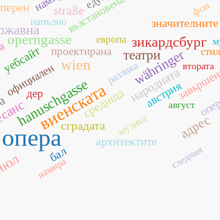
възстановена
фон
перен
straße
напълно
значителните
ржавна
operngasse
европа
зикардсбург
м
на
уебсайт
проектирана
стил
währinger
театри
wien
разлика
втората
официален
народната
завърше
hanuschgasse
австрия
виенската
средища
дер
опе
та
есанс
август
музика
адрес
сградата
опера
архитектите
следния
бал
нюл
намира