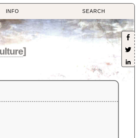
INFO
SEARCH
ulture
]