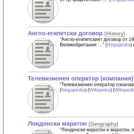
Англо-египетски договор
[
History
]
“Англо-египетският договор от 1
Великобритания …”
(
Negapedia
) 
Телевизионен оператор (компания)
“Телевизионен оператор означа
(
Negapedia
) (
Wikipedia
) (
Wikipedi
Лондонски маратон
[
Geography
]
“Лондонски маратон е маратон, п