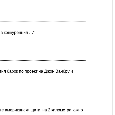
на конкуренция …”
тил барок по проект на Джон Ванбру и
те американски щати, на 2 километра южно