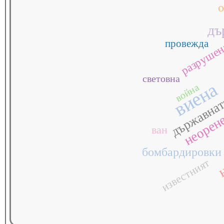
о
дъ
провежда
разруше
световна
виена
война
държавна
неорен
ван
бомбардировки
известният