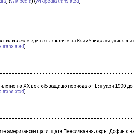
dia
) (
Wikipedia
) (
Wikipedia translated
)
алски колеж е един от колежите на Кеймбриджкия универси
a translated
)
тилетие на XX век, обхващащо периода от 1 януари 1900 до
a translated
)
те американски щати, щата Пенсилвания, окръг Дофин с на