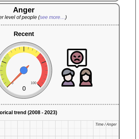
Anger
r level of people
(
see more…
)
Recent
0
100
0
orical trend (2008 - 2023)
Time / Anger
Time / Anger