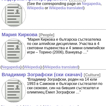
(See the corresponding page on
Negapedia
,
Wikipedia
or
Wikipedia translated
)
Мария Киркова
[
People
]
“Мария Киркова е българска състезателка
по ски алпийски дисциплини. Участва в 4
световни първенства и 4 зимни олимпийски
игри – Торино (2006), Ванкувър …”
(
Negapedia
) (
Wikipedia
) (
Wikipedia translated
)
Владимир Зографски (ски скачач)
[
Culture
]
“Владимир Зографски, роден на 14 юли
1993 в Самоков е български състезател по
ски скокове, син на бившия състезател и
олимпиец Емил Зографски …”