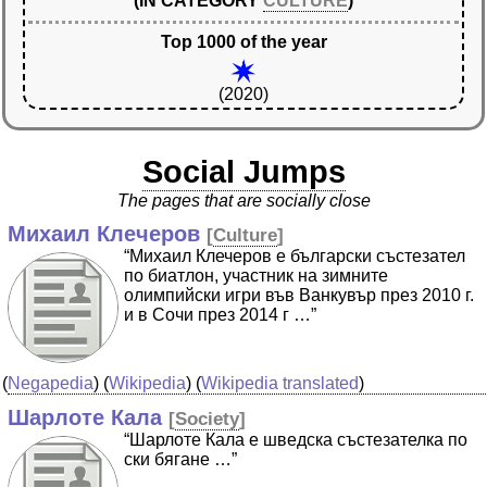
(IN CATEGORY
CULTURE
)
Top 1000 of the year
(2020)
Social Jumps
The pages that are socially close
Михаил Клечеров
[
Culture
]
“Михаил Клечеров е български състезател
по биатлон, участник на зимните
олимпийски игри във Ванкувър през 2010 г.
и в Сочи през 2014 г …”
(
Negapedia
) (
Wikipedia
) (
Wikipedia translated
)
Шарлоте Кала
[
Society
]
“Шарлоте Кала е шведска състезателка по
ски бягане …”