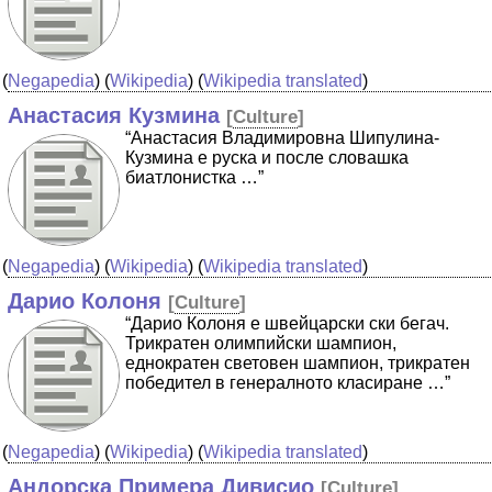
(
Negapedia
) (
Wikipedia
) (
Wikipedia translated
)
Анастасия Кузмина
[
Culture
]
“Анастасия Владимировна Шипулина-
Кузмина е руска и после словашка
биатлонистка …”
(
Negapedia
) (
Wikipedia
) (
Wikipedia translated
)
Дарио Колоня
[
Culture
]
“Дарио Колоня е швейцарски ски бегач.
Трикратен олимпийски шампион,
еднократен световен шампион, трикратен
победител в генералното класиране …”
(
Negapedia
) (
Wikipedia
) (
Wikipedia translated
)
Андорска Примера Дивисио
[
Culture
]