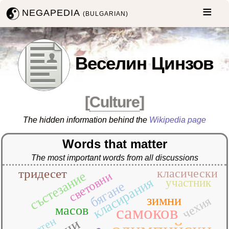
NEGAPEDIA
(BULGARIAN)
Веселин Цинзов
[
Culture
]
The hidden information behind the
Wikipedia page
Words that matter
The most important words from all discussions
тридесет
класически
състезание
световни
класирания
участник
бягане
зимни
чехия
масов
самоков