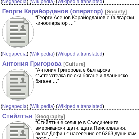
(
Negapedia
) (
Wikipedia
) (
Wikipedia translated
)
Георги Карайорданов (оператор)
[
Society
]
“Георги Асенов Карайорданов е български
кинооператор …”
(
Negapedia
) (
Wikipedia
) (
Wikipedia translated
)
Антония Григорова
[
Culture
]
“Антония Григорова е българска
състезателка по ски бягане и планинско
бягане …”
(
Negapedia
) (
Wikipedia
) (
Wikipedia translated
)
Стийлтън
[
Geography
]
“Стийлтън е селище в Съединените
американски щати, щата Пенсилвания,
окръг Дофин с население от 6263 души към