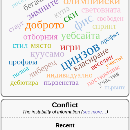
посетен
бегачи
олимпийски
зимните
купа
световната
ски
фис
свободен
доброто
старт
спринт
профил
уебсайта
отборния
цинзов
място
стил
игри
класиране
куусамо
веселин
участва
либерец
профила
постижение
полша
участия
индивидуално
първенства
дебютира
първите
Conflict
The instability of information
(
see more…
)
Recent