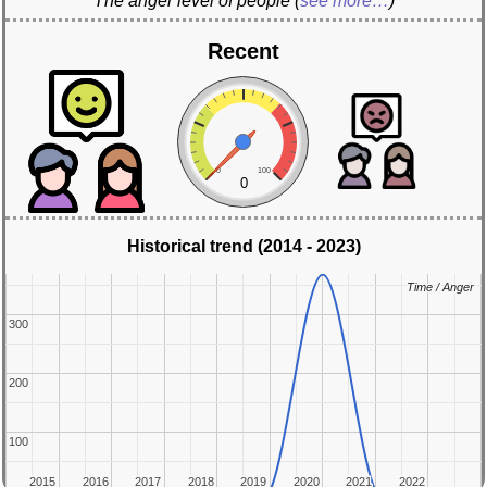
The anger level of people
(
see more…
)
Recent
0
100
0
Historical trend (2014 - 2023)
Time / Anger
Time / Anger
300
300
200
200
100
100
2015
2015
2016
2016
2017
2017
2018
2018
2019
2019
2020
2020
2021
2021
2022
2022