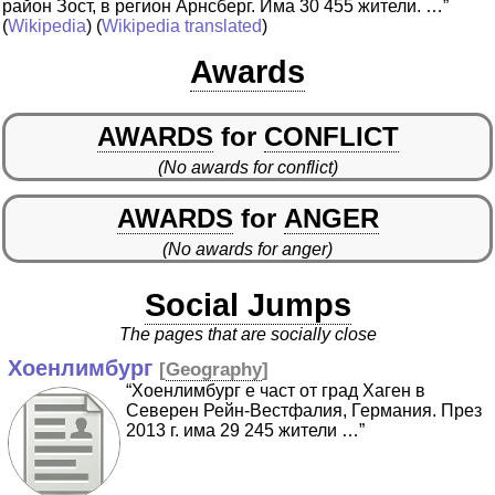
район Зост, в регион Арнсберг. Има 30 455 жители. …”
(
Wikipedia
) (
Wikipedia translated
)
Awards
AWARDS
for
CONFLICT
(No awards for conflict)
AWARDS
for
ANGER
(No awards for anger)
Social Jumps
The pages that are socially close
Хоенлимбург
[
Geography
]
“Хоенлимбург е част от град Хаген в
Северен Рейн-Вестфалия, Германия. През
2013 г. има 29 245 жители …”