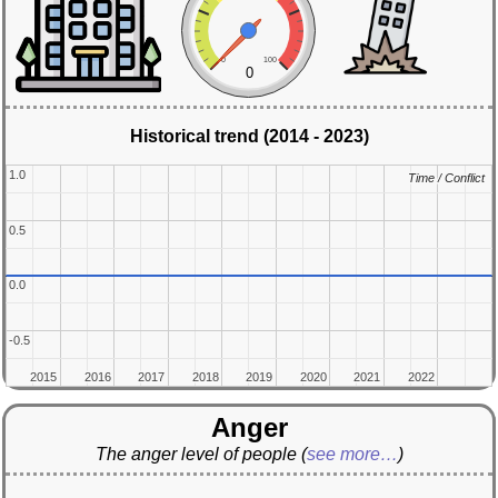
0
100
0
Historical trend (2014 - 2023)
1.0
1.0
Time / Conflict
Time / Conflict
0.5
0.5
0.0
0.0
-0.5
-0.5
2015
2015
2016
2016
2017
2017
2018
2018
2019
2019
2020
2020
2021
2021
2022
2022
Anger
The anger level of people
(
see more…
)