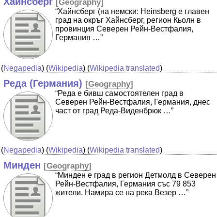
Хайнсберг
[
Geography
]
“Хайнсберг (на немски: Heinsberg е главен
град на окръг Хайнсберг, регион Кьолн в
провинция Северен Рейн-Вестфалия,
Германия …”
(
Negapedia
) (
Wikipedia
) (
Wikipedia translated
)
Реда (Германия)
[
Geography
]
“Реда е бивш самостоятелен град в
Северен Рейн-Вестфалия, Германия, днес
част от град Реда-Виденбрюк …”
(
Negapedia
) (
Wikipedia
) (
Wikipedia translated
)
Минден
[
Geography
]
“Минден е град в регион Детмолд в Северен
Рейн-Вестфалия, Германия със 79 853
жители. Намира се на река Везер …”