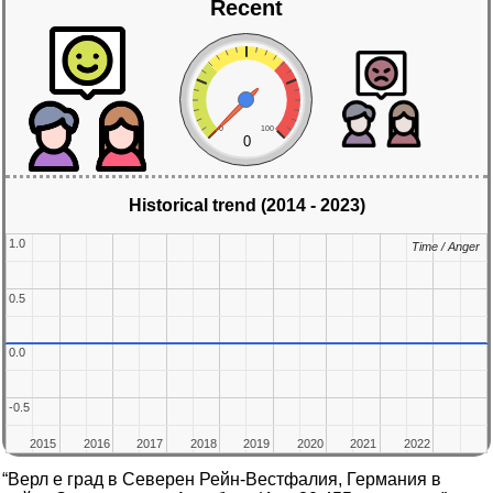
Recent
0
100
0
Historical trend (2014 - 2023)
1.0
1.0
Time / Anger
Time / Anger
0.5
0.5
0.0
0.0
-0.5
-0.5
2015
2015
2016
2016
2017
2017
2018
2018
2019
2019
2020
2020
2021
2021
2022
2022
“Верл е град в Северен Рейн-Вестфалия, Германия в