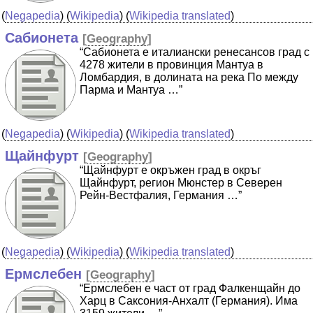
(
Negapedia
) (
Wikipedia
) (
Wikipedia translated
)
Сабионета
[
Geography
]
“Сабионета е италиански ренесансов град с
4278 жители в провинция Мантуа в
Ломбардия, в долината на река По между
Парма и Мантуа …”
(
Negapedia
) (
Wikipedia
) (
Wikipedia translated
)
Щайнфурт
[
Geography
]
“Щайнфурт е окръжен град в окръг
Щайнфурт, регион Мюнстер в Северен
Рейн-Вестфалия, Германия …”
(
Negapedia
) (
Wikipedia
) (
Wikipedia translated
)
Ермслебен
[
Geography
]
“Ермслебен е част от град Фалкенщайн до
Харц в Саксония-Анхалт (Германия). Има