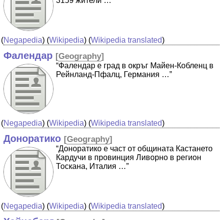
3159 жители …”
(
Negapedia
) (
Wikipedia
) (
Wikipedia translated
)
Фалендар
[
Geography
]
“Фалендар е град в окръг Майен-Кобленц в
Рейнланд-Пфалц, Германия …”
(
Negapedia
) (
Wikipedia
) (
Wikipedia translated
)
Доноратико
[
Geography
]
“Доноратико е част от общината Кастането
Кардучи в провинция Ливорно в регион
Тоскана, Италия …”
(
Negapedia
) (
Wikipedia
) (
Wikipedia translated
)