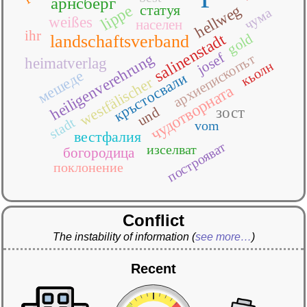
арнсберг
статуя
hellweg
lippe
чума
weißes
населен
ihr
gold
salinenstadt
landschaftsverband
josef
heiligenverehrung
архиепископът
heimatverlag
кьолн
мешеде
кръстосвали
westfälischer
чудотворната
und
зост
stadt
vom
вестфалия
построяват
изселват
богородица
поклонение
Conflict
The instability of information
(
see more…
)
Recent