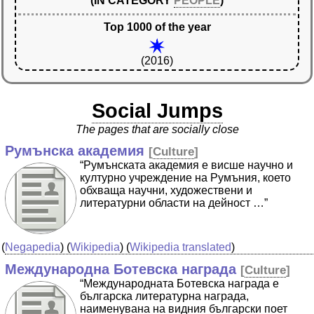
(IN CATEGORY
PEOPLE
)
Top 1000 of the year
(2016)
Social Jumps
The pages that are socially close
Румънска академия
[
Culture
]
“Румънската академия е висше научно и
културно учреждение на Румъния, което
обхваща научни, художествени и
литературни области на дейност …”
(
Negapedia
) (
Wikipedia
) (
Wikipedia translated
)
Международна Ботевска награда
[
Culture
]
“Международната Ботевска награда е
българска литературна награда,
наименувана на видния български поет