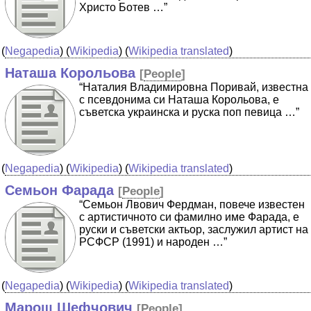
Христо Ботев …”
(
Negapedia
) (
Wikipedia
) (
Wikipedia translated
)
Наташа Корольова
[
People
]
“Наталия Владимировна Поривай, известна
с псевдонима си Наташа Корольова, е
съветска украинска и руска поп певица …”
(
Negapedia
) (
Wikipedia
) (
Wikipedia translated
)
Семьон Фарада
[
People
]
“Семьон Лвович Фердман, повече известен
с артистичното си фамилно име Фарада, е
руски и съветски актьор, заслужил артист на
РСФСР (1991) и народен …”
(
Negapedia
) (
Wikipedia
) (
Wikipedia translated
)
Марош Шефчович
[
People
]