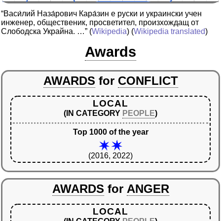
“Васи́лий Наза́рович Кара́зин е руски и украински учен
инженер, общественик, просветител, произхождащ от
Слободска Украйна. …”
(
Wikipedia
) (
Wikipedia translated
)
Awards
AWARDS
for
CONFLICT
LOCAL
(IN CATEGORY
PEOPLE
)
Top 1000 of the year
(2016, 2022)
AWARDS
for
ANGER
LOCAL