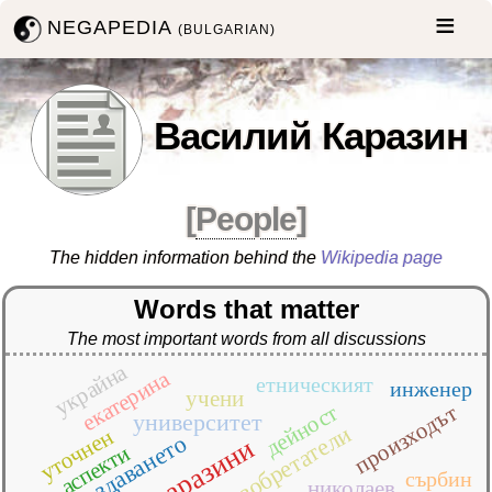
NEGAPEDIA
(BULGARIAN)
Василий Каразин
[
People
]
The hidden information behind the
Wikipedia page
Words that matter
The most important words from all discussions
украйна
екатерина
етническият
инженер
учени
дейност
произходът
университет
изобретатели
уточнен
създаването
каразини
аспекти
сърбин
николаев