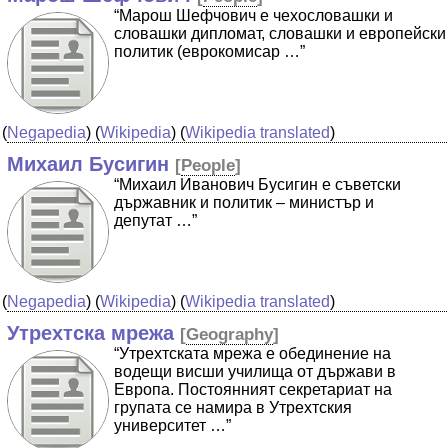
“Марош Шефчович е чехословашки и
словашки дипломат, словашки и европейски
политик (еврокомисар …”
(
Negapedia
) (
Wikipedia
) (
Wikipedia translated
)
Михаил Бусигин
[
People
]
“Михаил Иванович Бусигин е съветски
държавник и политик – министър и
депутат …”
(
Negapedia
) (
Wikipedia
) (
Wikipedia translated
)
Утрехтска мрежа
[
Geography
]
“Утрехтската мрежа е обединение на
водещи висши училища от държави в
Европа. Постоянният секретариат на
групата се намира в Утрехтския
университет …”