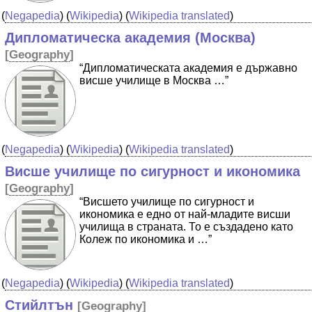
(
Negapedia
) (
Wikipedia
) (
Wikipedia translated
)
Дипломатическа академия (Москва)
[
Geography
]
“Дипломатическата академия е държавно
висше училище в Москва …”
(
Negapedia
) (
Wikipedia
) (
Wikipedia translated
)
Висше училище по сигурност и икономика
[
Geography
]
“Висшето училище по сигурност и
икономика е едно от най-младите висши
училища в страната. То е създадено като
Колеж по икономика и …”
(
Negapedia
) (
Wikipedia
) (
Wikipedia translated
)
Стийлтън
[
Geography
]