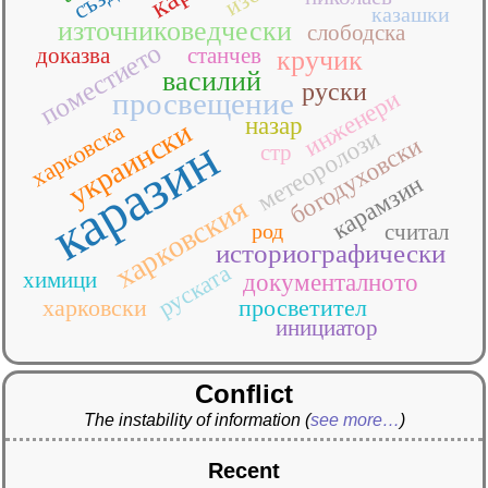
казашки
източниковедчески
слободска
поместието
доказва
станчев
кручик
василий
руски
инженери
просвещение
назар
украински
харковска
метеоролози
каразин
богодуховски
стр
карамзин
харковския
род
считал
историографически
руската
химици
документалното
харковски
просветител
инициатор
Conflict
The instability of information
(
see more…
)
Recent